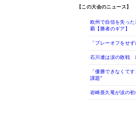
【この大会のニュース】
欧州で自信を失った
覇【勝者のギア】
「プレーオフをせず
石川遼は涙の敗戦 
「優勝できなくてす
課題”
岩崎亜久竜が涙の初