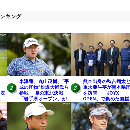
ランキング
」
米澤蓮、丸山茂樹、“平
熊本出身の秋吉翔太
成の怪物”松坂大輔氏ら
重永亜斗夢が熊本県
2
3
発表
参戦 夏の東北決戦
を訪問 「JOYX
入し
「岩手県オープン」が8
OPEN」で集めた義援
い
日開幕
を贈呈
の