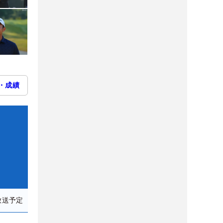
・成績
放送予定