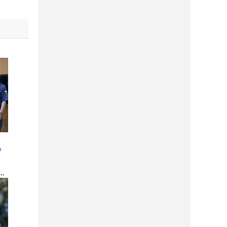
と
庁
金