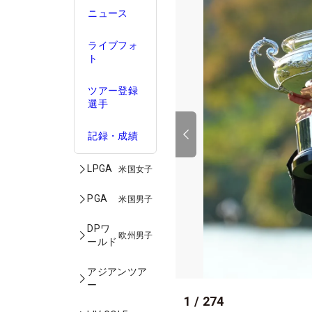
ニュース
ライブフォ
ト
ツアー登録
選手
記録・成績
LPGA
米国女子
PGA
米国男子
DPワ
欧州男子
ールド
アジアンツア
ー
1
/
274