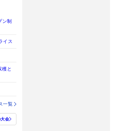
プン制
ライス
収穫と
ス一覧
の大会