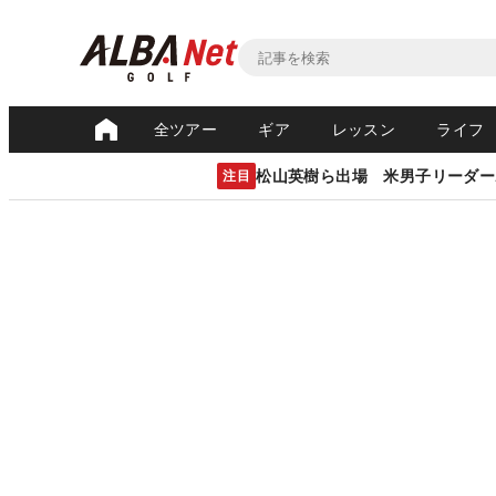
全ツアー
ギア
レッスン
ライフ
松山英樹ら出場 米男子リーダー
注目