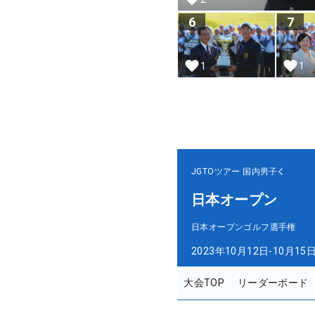
6
7
1
1
JGTOツアー
国内男子
日本オープン
日本オープンゴルフ選手権
2023年10月12日-10月15
大会TOP
リーダーボード