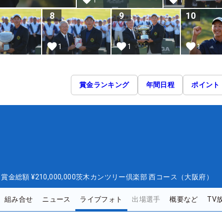
8
9
10
1
1
1
賞金ランキング
年間日程
ポイント
日
賞金総額
¥210,000,000
茨木カンツリー倶楽部 西コース（大阪府）
組み合せ
ニュース
ライブフォト
出場選手
概要など
TV