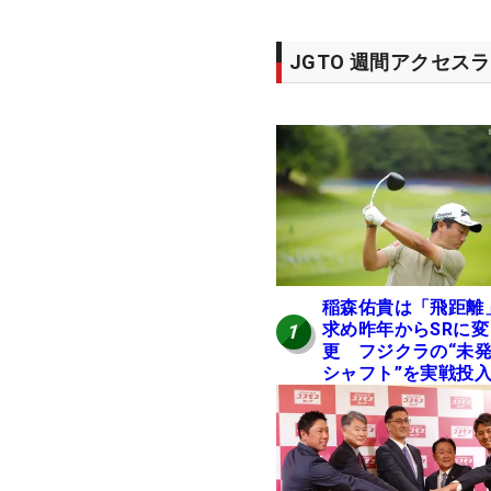
JGTO 週間アクセス
稲森佑貴は「飛距離
求め昨年からSRに変
1
更 フジクラの“未
シャフト”を実戦投
好感触「つかまえに
ける」【男子ツアー
ヒトネタ！】