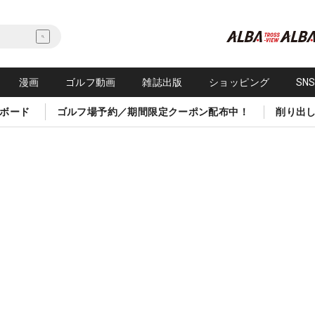
漫画
ゴルフ動画
雑誌出版
ショッピング
SN
ボード
ゴルフ場予約／期間限定クーポン配布中！
削り出