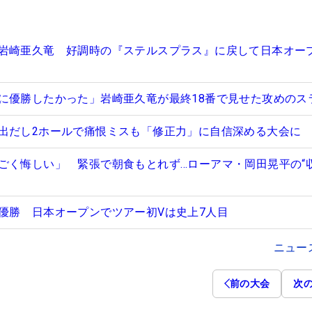
岩崎亜久竜 好調時の『ステルスプラス』に戻して日本オー
に優勝したかった」岩崎亜久竜が最終18番で見せた攻めのス
出だし2ホールで痛恨ミスも「修正力」に自信深める大会に
ごく悔しい」 緊張で朝食もとれず…ローアマ・岡田晃平の“
優勝 日本オープンでツアー初Vは史上7人目
ニュー
前の大会
次