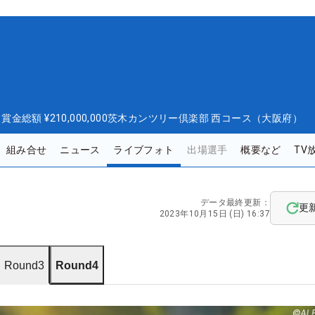
日
賞金総額
¥210,000,000
茨木カンツリー倶楽部 西コース（大阪府）
組み合せ
ニュース
ライブフォト
出場選手
概要など
TV
データ最終更新：
更
2023年10月15日 (日) 16:37
Round3
Round4