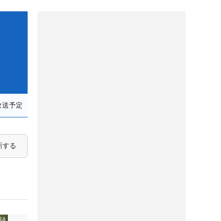
放送予定
新する