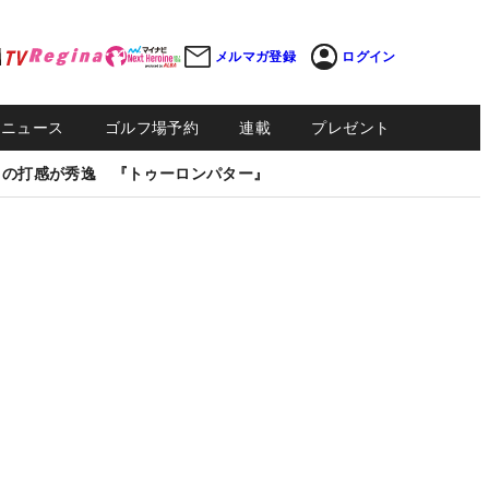
メルマガ登録
ログイン
Sニュース
ゴルフ場予約
連載
プレゼント
しの打感が秀逸 『トゥーロンパター』