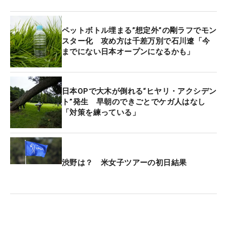
かやりくりしています。きょうは1メートルちょっ
とのパットを何度か外しましたし…まあボギーはた
ペットボトル埋まる”想定外”の剛ラフでモン
くさん出ます。いくつ打つかわからなかったので、
スター化 攻め方は千差万別で石川遼「今
までにない日本オープンになるかも」
3オーバーは上出来。70点です」。初日は4バーデ
ィ・5ボギー・1ダブルボギーの「73」。予選通過圏
内の42位で終えた。
日本OPで大木が倒れる“ヒヤリ・アクシデン
ト”発生 早朝のできごとでケガ人はなし
最近の世界的な流行もあり、長すぎるラフのセッテ
「対策を練っている」
ィングはあまり作られない。20代の選手は「今まで
出た試合で一番難しい」という声が聞かれるが、“極
長”ラフに藤田は懐かしさを感じている。
渋野は？ 米女子ツアーの初日結果
「1990年代の日本オープンのラフは、こういう感じ
でしたね」。初めて出場したのは茨木カンツリーク
ラブで行われた1996年。ピーター・テラベイネン
（米国）が4日間トータル2アンダーで優勝した大会