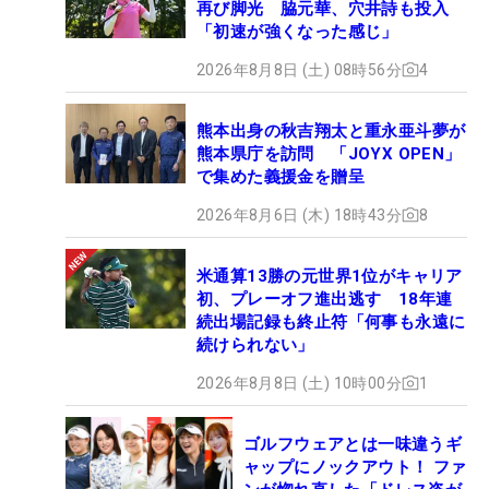
再び脚光 脇元華、穴井詩も投入
「初速が強くなった感じ」
2026年8月8日 (土) 08時56分
4
熊本出身の秋吉翔太と重永亜斗夢が
熊本県庁を訪問 「JOYX OPEN」
で集めた義援金を贈呈
2026年8月6日 (木) 18時43分
8
米通算13勝の元世界1位がキャリア
初、プレーオフ進出逃す 18年連
続出場記録も終止符「何事も永遠に
続けられない」
2026年8月8日 (土) 10時00分
1
ゴルフウェアとは一味違うギ
ャップにノックアウト！ ファ