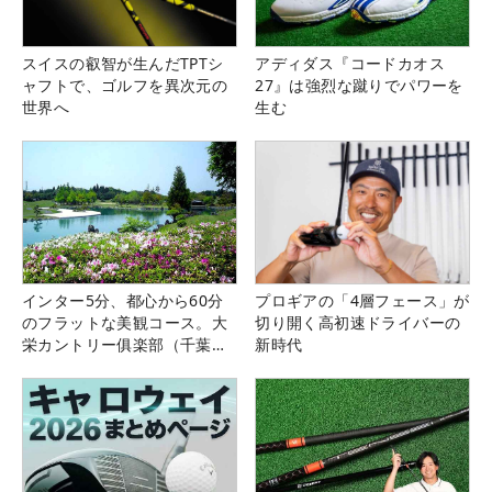
スイスの叡智が生んだTPTシ
アディダス『コードカオス
ャフトで、ゴルフを異次元の
27』は強烈な蹴りでパワーを
世界へ
生む
インター5分、都心から60分
プロギアの「4層フェース」が
のフラットな美観コース。大
切り開く高初速ドライバーの
栄カントリー俱楽部（千葉
新時代
県）