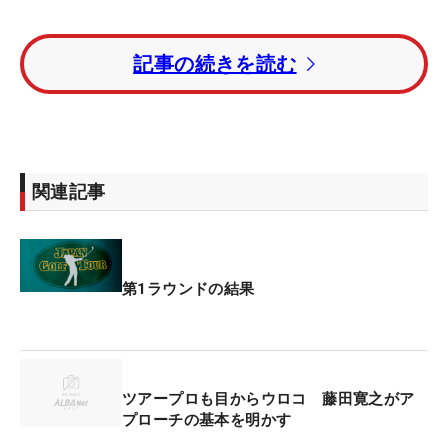
リーダーボードの上位陣の多くは、ラフに入れない
記事の続きを読む
ためにドライバーを握らずフェアウェイウッドやユ
ーティリティを使う機会が多いが、藤田は「刻んだ
のは1回だけ。あとは全部ドライバーです。距離が
ちょうどいいので」。藤田のドライバーの飛距離は
250～260ヤードほどで、若手の刻むクラブの飛距
関連記事
離が同じぐらいだという。若手とはそれほどの差が
ある。
バーディは4つ奪えたが、ティショットがラフに入
第1ラウンドの結果
るとしっかりボギーになる。14番パー4ではラフか
ら出した3打目をグリーン奥にこぼし、4打目を1.5
メートルに寄せるもパットが決まらず、ダブルボギ
ーも喫している。
ツアープロも目からウロコ 藤田寛之がア
プローチの基本を明かす
「最近はショットが腐っているので（笑）。なんと