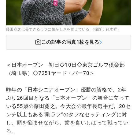
藤田寛之は長すぎるラフに懐かしさを覚えている （撮影：鈴木祥）
この記事の写真
1
枚を見る
＜日本オープン 初日◇10日◇東京ゴルフ倶楽部
（埼玉県）◇7251ヤード・パー70＞
昨年の「日本シニアオープン」優勝の資格で、2年
ぶり26回目となる「日本オープン」の舞台に立って
いる55歳の藤田寛之。今大会の最年長選手だ。20セ
ンチ以上もある“剛ラフ”のタフなセッティングに対
し、頭を悩ませながら、歯を食いしばって戦ってい
る。