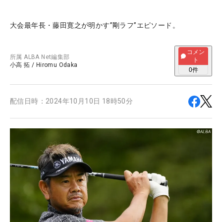
大会最年長・藤田寛之が明かす”剛ラフ”エピソード。
コメン
所属
ALBA Net編集部
ト
小高 拓
/
Hiromu Odaka
0
件
配信日時：
2024年10月10日 18時50分