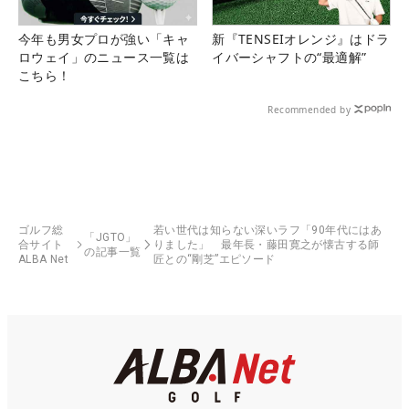
今年も男女プロが強い「キャ
新『TENSEIオレンジ』はドラ
ロウェイ」のニュース一覧は
イバーシャフトの“最適解”
こちら！
Recommended by
ゴルフ総
若い世代は知らない深いラフ「90年代にはあ
「JGTO」
合サイト
りました」 最年長・藤田寛之が懐古する師
の記事一覧
ALBA Net
匠との“剛芝”エピソード