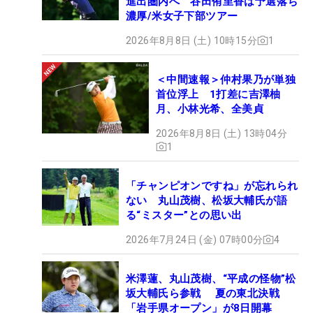
進出圏内へ 谷田侑里香は予選落ち
濃厚/米女子下部ツアー
2026年8月8日 (土) 10時15分
1
＜中間速報＞仲村果乃が単独
首位浮上 1打差に吉澤柚
月、小林光希、全美貞
2026年8月8日 (土) 13時04分
1
「チャンピオンですね」が忘れられ
ない 丸山茂樹、松坂大輔氏が語
る“ミスター”との思い出
2026年7月24日 (金) 07時00分
4
米澤蓮、丸山茂樹、“平成の怪物”松
坂大輔氏ら参戦 夏の東北決戦
「岩手県オープン」が8日開幕