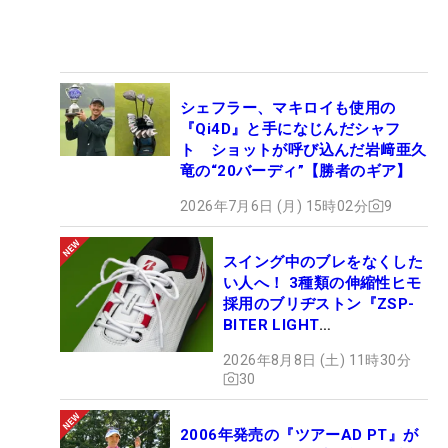
シェフラー、マキロイも使用の
『Qi4D』と手になじんだシャフ
ト ショットが呼び込んだ岩﨑亜久
竜の“20バーディ”【勝者のギア】
2026年7月6日 (月) 15時02分
9
スイング中のブレをなくした
い人へ！ 3種類の伸縮性ヒモ
採用のブリヂストン『ZSP-
BITER LIGHT
MAGICLACE』、8月8日デビ
2026年8月8日 (土) 11時30分
ュー
30
2006年発売の『ツアーAD PT』が