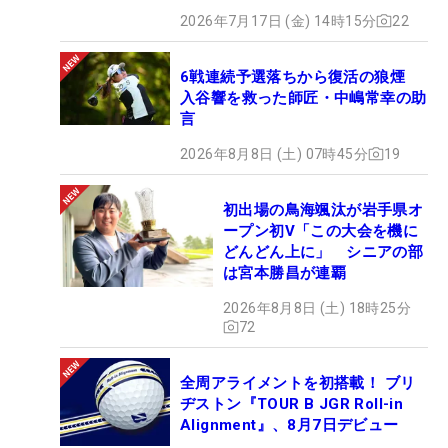
い。難しいコース、素晴らしいピン位置でやりきり
2026年7月17日 (金) 14時15分
22
たい」。
6戦連続予選落ちから復活の狼煙
中年の星と呼ばれる藤田は、今でも多くのギャラリ
入谷響を救った師匠・中嶋常幸の助
ーを連れている。「倒れそうだからか、ギャラリー
言
の方も『がんばって』と声をかけてくれます」。温
2026年8月8日 (土) 07時45分
19
かい声援を励みに、最年長選手はタフなセッティン
グと戦う。
初出場の鳥海颯汰が岩手県オ
ープン初V「この大会を機に
どんどん上に」 シニアの部
は宮本勝昌が連覇
2026年8月8日 (土) 18時25分
72
全周アライメントを初搭載！ ブリ
ヂストン『TOUR B JGR Roll-in
Alignment』、8月7日デビュー