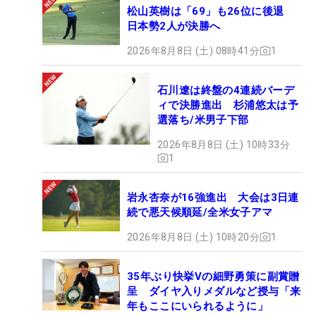
松山英樹は「69」も26位に後退
手には。グリーンのアンジュレーションがしっかり
日本勢2人が決勝へ
あるので、求められるショットもわかりやすい。ピ
ン位置にもよりますけど、難しくていいコースです
2026年8月8日 (土) 08時41分
1
よ」。90年代のラフと近年のワイドフェアウェイが
融合したセッティングとも感じている。
石川遼は終盤の4連続バーデ
ィで決勝進出 杉浦悠太は予
選落ち/米男子下部
2012年、43歳の時に賞金王のタイトルを獲得して
2026年8月8日 (土) 10時33分
いるが、そのキャリアに「日本オープン」のタイト
1
ルはない。栄冠にあと一歩と迫った10年大会は単独
首位で最終日をスタートさせたが、キム・キョンテ
岩永杏奈が16強進出 大会は3日連
（韓国）に逆転負け。単独2位に終わった。
続で悪天候順延/全米女子アマ
2026年8月8日 (土) 10時20分
1
26回目の出場に「（優勝とか）考えてないです
（笑）」と自嘲気味に話す。「JGAさんにシニアの
35年ぶり快挙Vの細野勇策に副賞贈
資格をいただいているので、シニア代表として4日
呈 ダイヤ入りメダルなど授与「来
間戦いたい。グリーンの硬さも速さもちょうどい
年もここにいられるように」