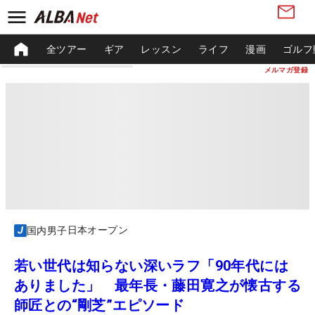
全ツアー
ギア
レッスン
ライフ
漫画
ゴルフ
メルマガ登録
日本オープン
国内男子
若い世代は知らない深いラフ「90年代には
ありました」 最年長・藤田寛之が懐古する
師匠との“剛芝”エピソード