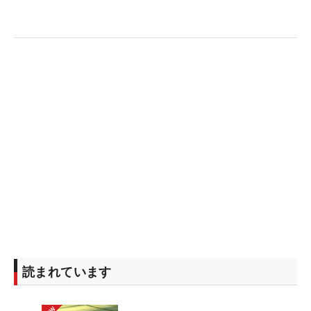
である。
当時のことは鮮明に覚えている。師匠の芹澤信雄と
練習ラウンドをしていたときのこと。「芹澤さんが
深いラフからバンッ！ って打って『イテッ』て言
って出ない。もう1回打って『イテッ』て。2回打っ
て出なくて、ボールを拾ってフェアウェイに出した
のを思い出します」。
ウェッジでも飛ばすことが難しく、無理に打てば手
首や腕を痛めかねない。そんな深いラフは、90年代
ではよくあった。それに加えて「フェアウェイがタ
イト」で、幅12～15ヤードほどに絞られることも珍
しくない。過酷なセッティングだった。
読まれています
「今回はフェアウェイが広めですからね。ちょうど
いいバランスじゃないですか、パワーのある今の若