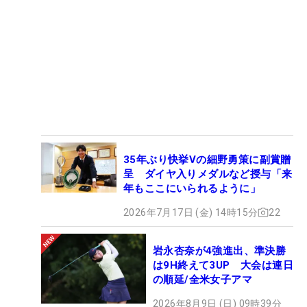
35年ぶり快挙Vの細野勇策に副賞贈
呈 ダイヤ入りメダルなど授与「来
年もここにいられるように」
2026年7月17日 (金) 14時15分
22
岩永杏奈が4強進出、準決勝
は9H終えて3UP 大会は連日
の順延/全米女子アマ
2026年8月9日 (日) 09時39分