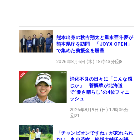
熊本出身の秋吉翔太と重永亜斗夢が
熊本県庁を訪問 「JOYX OPEN」
で集めた義援金を贈呈
2026年8月6日 (木) 18時43分
8
消化不良の日々に「こんな感
じか」 菅楓華が北海道
で“憂さ晴らし”の4位フィニ
ッシュ
2026年8月9日 (日) 17時06分
21
「チャンピオンですね」が忘れられ
ない 丸山茂樹、松坂大輔氏が語