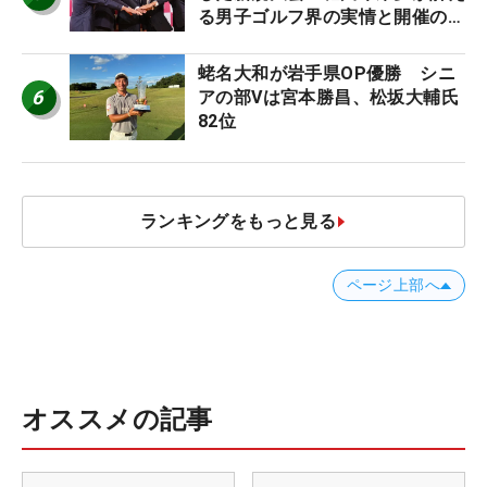
る男子ゴルフ界の実情と開催の舞
台裏
蛯名大和が岩手県OP優勝 シニ
6
アの部Vは宮本勝昌、松坂大輔氏
82位
ランキングをもっと見る
ページ上部へ
オススメの記事