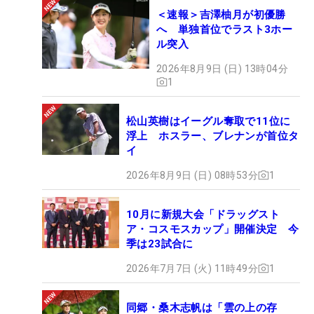
＜速報＞吉澤柚月が初優勝
へ 単独首位でラスト3ホー
ル突入
2026年8月9日 (日) 13時04分
1
松山英樹はイーグル奪取で11位に
浮上 ホスラー、ブレナンが首位タ
イ
2026年8月9日 (日) 08時53分
1
10月に新規大会「ドラッグスト
ア・コスモスカップ」開催決定 今
季は23試合に
2026年7月7日 (火) 11時49分
1
同郷・桑木志帆は「雲の上の存