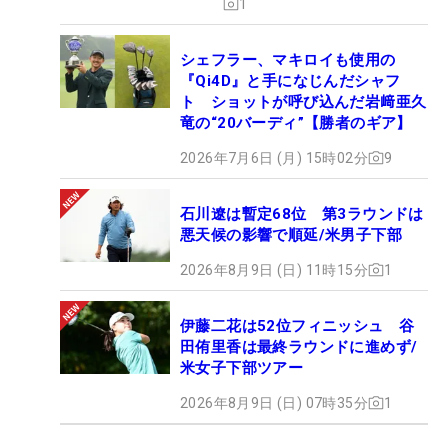
1
シェフラー、マキロイも使用の
『Qi4D』と手になじんだシャフ
ト ショットが呼び込んだ岩﨑亜久
竜の“20バーディ”【勝者のギア】
2026年7月6日 (月) 15時02分
9
石川遼は暫定68位 第3ラウンドは
悪天候の影響で順延/米男子下部
2026年8月9日 (日) 11時15分
1
伊藤二花は52位フィニッシュ 谷
田侑里香は最終ラウンドに進めず/
米女子下部ツアー
2026年8月9日 (日) 07時35分
1