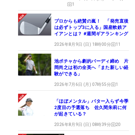
1
プロからも絶賛の嵐！ 「発売直後
は必ずトップ3に入る」国産軟鉄ア
イアンとは？ #週間ギアランキング
2026年8月9日 (日) 18時00分
11
池ポチャから劇的バーディ締め 片
岡尚之は初の全英へ「また新しい経
験ができる」
2026年7月6日 (月) 07時55分
1
「ほぼメンタル」パター入らず今季
2度目の予選落ち 佐久間朱莉に何
が起きている？
2026年8月9日 (日) 08時39分
20