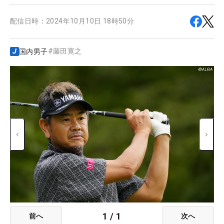
配信日時：
2024年10月10日 18時50分
#
藤田寛之
国内男子
1
/
1
前へ
次へ