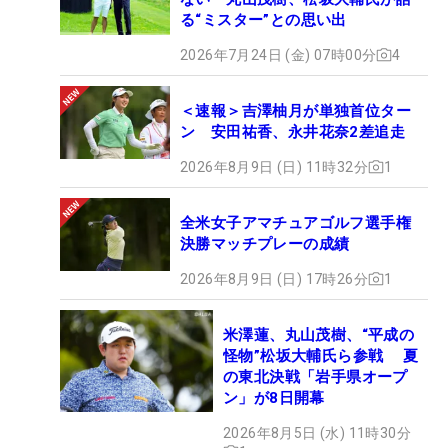
る“ミスター”との思い出
2026年7月24日 (金) 07時00分
4
＜速報＞吉澤柚月が単独首位ター
ン 安田祐香、永井花奈2差追走
2026年8月9日 (日) 11時32分
1
全米女子アマチュアゴルフ選手権
決勝マッチプレーの成績
2026年8月9日 (日) 17時26分
1
米澤蓮、丸山茂樹、“平成の
怪物”松坂大輔氏ら参戦 夏
の東北決戦「岩手県オープ
ン」が8日開幕
2026年8月5日 (水) 11時30分