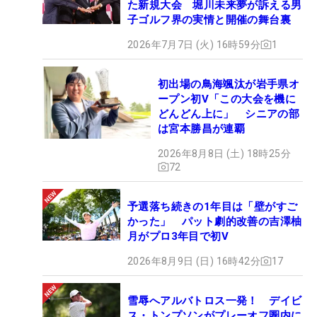
た新規大会 堀川未来夢が訴える男
子ゴルフ界の実情と開催の舞台裏
2026年7月7日 (火) 16時59分
1
初出場の鳥海颯汰が岩手県オ
ープン初V「この大会を機に
どんどん上に」 シニアの部
は宮本勝昌が連覇
2026年8月8日 (土) 18時25分
72
予選落ち続きの1年目は「壁がすご
かった」 パット劇的改善の吉澤柚
月がプロ3年目で初V
2026年8月9日 (日) 16時42分
17
雪辱へアルバトロス一発！ デイビ
ス・トンプソンがプレーオフ圏内に