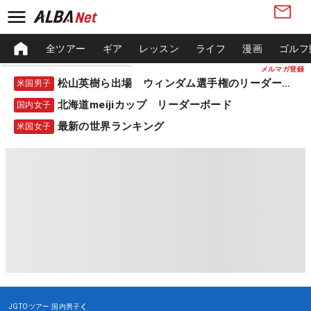
全ツアー
ギア
レッスン
ライフ
漫画
ゴルフ
メルマガ登録
松山英樹ら出場 ウィンダム選手権のリーダーボード
米国男子
北海道meijiカップ リーダーボード
国内女子
最新の世界ランキング
米国女子
JGTOツアー
国内男子