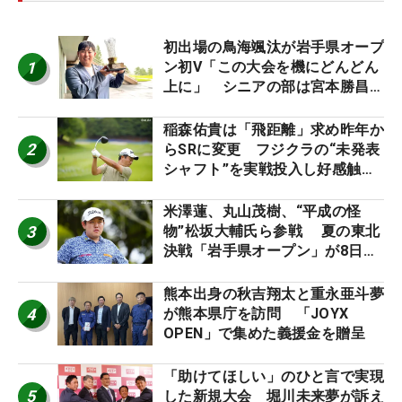
初出場の鳥海颯汰が岩手県オープ
1
ン初V「この大会を機にどんどん
上に」 シニアの部は宮本勝昌が
連覇
稲森佑貴は「飛距離」求め昨年か
2
らSRに変更 フジクラの“未発表
シャフト”を実戦投入し好感触
「つかまえにいける」【男子ツア
ーのヒトネタ！】
米澤蓮、丸山茂樹、“平成の怪
3
物”松坂大輔氏ら参戦 夏の東北
決戦「岩手県オープン」が8日開
幕
熊本出身の秋吉翔太と重永亜斗夢
4
が熊本県庁を訪問 「JOYX
OPEN」で集めた義援金を贈呈
「助けてほしい」のひと言で実現
5
した新規大会 堀川未来夢が訴え