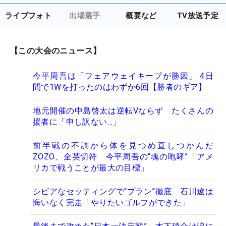
ライブフォト
出場選手
概要など
TV放送予定
【この大会のニュース】
今平周吾は「フェアウェイキープが勝因」 4日
間で1Wを打ったのはわずか6回【勝者のギア】
地元開催の中島啓太は逆転Vならず たくさんの
援者に「申し訳ない…」
前半戦の不調から体を見つめ直しつかんだ
ZOZO、全英切符 今平周吾の“魂の咆哮”「アメ
リカで戦うことが最大の目標」
シビアなセッティングで“プラン”徹底 石川遼は
悔いなく完走「やりたいゴルフができた」