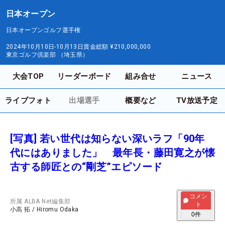
日本オープン
日本オープンゴルフ選手権
2024年10月10日-10月13日
賞金総額
¥210,000,000
東京ゴルフ倶楽部 （埼玉県）
大会TOP
リーダーボード
組み合せ
ニュース
ライブフォト
出場選手
概要など
TV放送予定
[写真] 若い世代は知らない深いラフ「90年
代にはありました」 最年長・藤田寛之が懐
古する師匠との“剛芝”エピソード
コメン
所属
ALBA Net編集部
ト
小高 拓
/
Hiromu Odaka
0
件