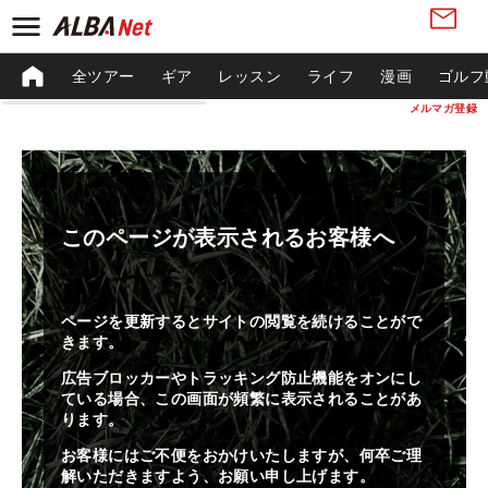
全ツアー
ギア
レッスン
ライフ
漫画
ゴルフ
メルマガ登録
このページが表示されるお客様へ
ページを更新するとサイトの閲覧を続けることがで
きます。
広告ブロッカーやトラッキング防止機能をオンにし
ている場合、この画面が頻繁に表示されることがあ
ります。
お客様にはご不便をおかけいたしますが、何卒ご理
解いただきますよう、お願い申し上げます。