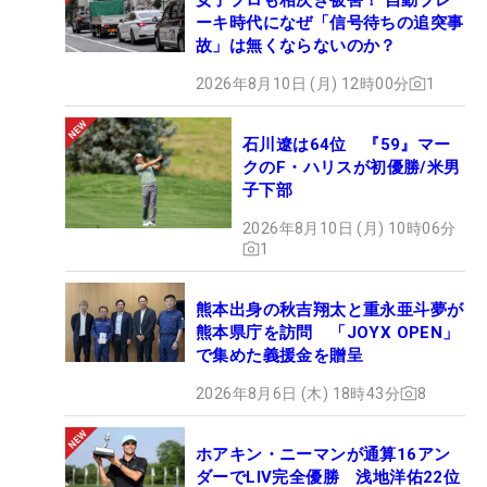
ーキ時代になぜ「信号待ちの追突事
故」は無くならないのか？
2026年8月10日 (月) 12時00分
1
石川遼は64位 『59』マー
クのF・ハリスが初優勝/米男
子下部
2026年8月10日 (月) 10時06分
1
熊本出身の秋吉翔太と重永亜斗夢が
熊本県庁を訪問 「JOYX OPEN」
で集めた義援金を贈呈
2026年8月6日 (木) 18時43分
8
ホアキン・ニーマンが通算16アン
ダーでLIV完全優勝 浅地洋佑22位