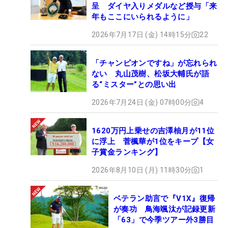
え、ツアーメンバーで米国、欧州男子ツアーで優勝
呈 ダイヤ入りメダルなど授与「来
した選手、世界ランキング100位（ダンロップフェ
年もここにいられるように」
ニックストーナメント終了時）まで。あとは、これ
2026年7月17日 (金) 14時15分
22
らの条件の該当者を除くツアーメンバー上位3名と
なっている。ここで大きくジャンプアップし、出場
「チャンピオンですね」が忘れられ
資格を獲得したいところ。“名刀”とともに、上位フ
ない 丸山茂樹、松坂大輔氏が語
ィニッシュ、優勝に挑んでいく。（文・高木彩音）
る“ミスター”との思い出
2026年7月24日 (金) 07時00分
4
1620万円上乗せの吉澤柚月が11位
に浮上 菅楓華が1位をキープ【女
子賞金ランキング】
2026年8月10日 (月) 11時30分
1
ベテラン助言で『V1X』復帰
が奏功 鳥海颯汰が記録更新
「63」で今季ツアー外3勝目