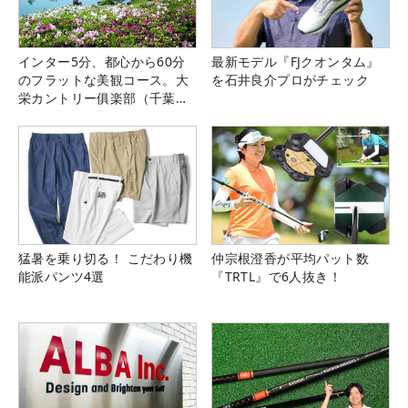
インター5分、都心から60分
最新モデル『FJクオンタム』
のフラットな美観コース。大
を石井良介プロがチェック
栄カントリー俱楽部（千葉
県）
猛暑を乗り切る！ こだわり機
仲宗根澄香が平均パット数
能派パンツ4選
『TRTL』で6人抜き！