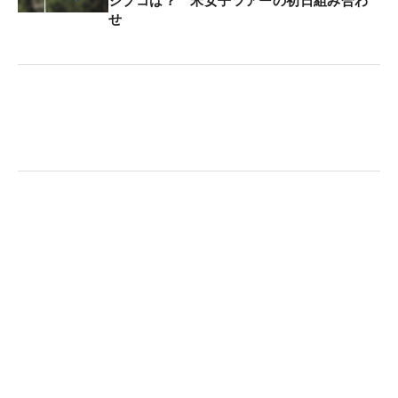
シブコは？ 米女子ツアーの初日組み合わ
即投入を決めた。
せ
以前使用していたシャフトもお気に入りの一つでは
あるが、「フィーリングに少し変化があって」とシ
ャフトの動きを感じるようになっていた。今回の新
作は「トルクがしっかりしていて、“ぽよん”という
感じがなかった。先（シャフトのヘッド側）がしっ
かりしているほうが、ぼくのフィーリングに合って
いるのかも」と実感している。
スイングのタイプは「はらう感じで（球が）高いほ
うなんです」と話す。それによって「風が強いとき
に影響を受けやすかった」という悩みも抱えてい
た。「ドライバーとかは、なるべく（弾道を）低く
抑えられたほうがいい」。そんなことを考えていた
時に現れた1本だった。実際、以前よりも「球が少
し低く出てくれて、力強く飛んだ。中弾道で、イメ