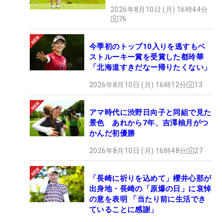
2026年8月10日 (月) 16時44分
76
今季初のトップ10入りを逃すもベ
ストルーキー賞を受賞した都玲華
「北海道すきだなー帰りたくない」
2026年8月10日 (月) 16時12分
13
アマ時代に渋野日向子と同組で見た
景色 あれから7年、吉澤柚月がつ
かんだ初優勝
2026年8月10日 (月) 16時48分
27
「長崎に祈りを込めて」櫻井心那が
出身地・長崎の「原爆の日」に哀悼
の意を表明 「当たり前に生活でき
ていることに感謝」