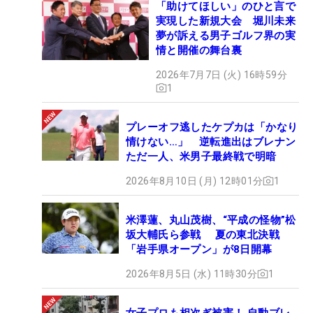
「助けてほしい」のひと言で
実現した新規大会 堀川未来
夢が訴える男子ゴルフ界の実
情と開催の舞台裏
2026年7月7日 (火) 16時59分
1
プレーオフ逃したケプカは「かなり
情けない…」 逆転進出はブレナン
ただ一人、米男子最終戦で明暗
2026年8月10日 (月) 12時01分
1
米澤蓮、丸山茂樹、“平成の怪物”松
坂大輔氏ら参戦 夏の東北決戦
「岩手県オープン」が8日開幕
2026年8月5日 (水) 11時30分
1
女子プロも相次ぎ被害！ 自動ブレ