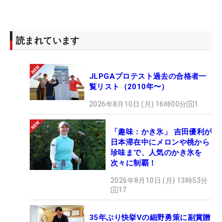
ージ通りの球が出ている」と解決につながり、新し
いヘッドとの「マッチングもすごくよかった」とい
う強力な1本が完成した。
読まれています
今シーズンは、開幕戦の「東建ホームメイトカッ
JLPGAプロテスト過去の合格者一
プ」で15位タイのスタートを切るも、これまでの19
覧リスト（2010年〜）
試合で1度の棄権と9度の予選落ちを喫している。ト
ップ10入りは2回と思うような結果が残せていない
2026年8月10日 (月) 16時00分
1
状況だ。新シャフトを投入した前戦も予選落ちでは
あったが、「初日はなかなか合わなかったけど、2
「趣味：かき氷」 吉田優利が
日本滞在中にメロンや桃から
日目に調整をしたらイメージがよくなったので」
珍味まで、人気のかき氷を
と、さらに手に馴染んだ今週に期待する。
次々に制覇！
2026年8月10日 (月) 13時53分
現在賞金ランキングは58位。最終戦に出場できるの
17
は、
今季の優勝者と、次週「カシオワールドオープ
ン」終了時点の賞金ランキング上位20位の選手に加
35年ぶり快挙Vの細野勇策に副賞贈