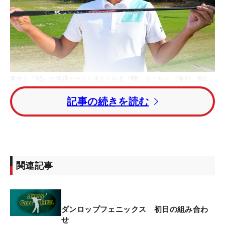
青マナ『BB』の後継モデルと考えられる『RB』がこちら （撮影：米山
聡明）
記事の続きを読む
＜ダンロップフェニックス 事前情報◇13日◇フェ
ニックスカントリークラブ （宮崎県）◇7042ヤー
ド・パー71＞
関連記事
国内男子ツアーは今大会を含めて残り3試合。最終
戦の「
ゴルフ日本シリーズJTカップ」までは優勝賞
金4000万円という高額大会が続くため、選手たちの
視線はそこを向いている。開幕前の練習場では、“刀
ダンロップフェニックス 初日の組み合わ
せ
を研ぐ”とばかりにクラブ調整に励む選手も多い。そ