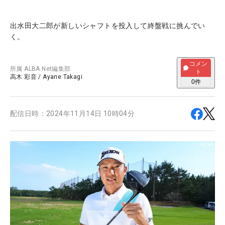
出水田大二郎が新しいシャフトを投入して終盤戦に挑んでい
く。
コメン
所属
ALBA Net編集部
ト
高木 彩音
/
Ayane Takagi
0
件
配信日時：
2024年11月14日 10時04分