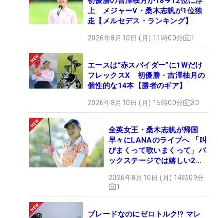
初優勝の吉澤柚月が18→12位に浮
上 メジャーV・桑木志帆が1位独
走【メルセデス・ランキング】
2026年8月10日 (月) 11時00分
1
エースは“赤スパイダー”に1Wだけ
フレックスX 初優勝・吉澤柚月の
個性的な14本【勝者のギア】
2026年8月10日 (月) 15時00分
30
全英女王・桑木志帆が帰国
早々にLANAのライブへ 「叫
びまくって歌いまくって」バ
ックステージでは嬉しい2シ
ョットも！
2026年8月10日 (月) 14時09分
1
ブレードなのにゼロトルク!? マレ