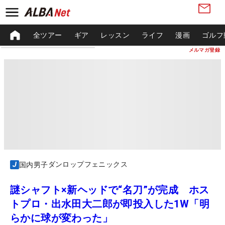
全ツアー
ギア
レッスン
ライフ
漫画
ゴルフ
メルマガ登録
ダンロップフェニックス
国内男子
謎シャフト×新ヘッドで“名刀”が完成 ホス
トプロ・出水田大二郎が即投入した1W「明
らかに球が変わった」