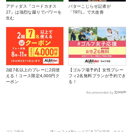
アディダス『コードカオス
パターこじらせ記者が
27』は強烈な蹴りでパワーを
「TRTL」で大改善
生む
2組7名以上のプレーに2回使
【ゴルフ場予約】女性プレー
える！コース限定4,000円ク
フィ2名無料プランが予約でき
ーポン
る！
Recommended by
ゴルフ総合
謎シャフト×新ヘッドで“名刀”が完成 ホスト