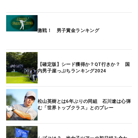
のなかで、ダンロップ契約選手のホストプロ・
出水
田大二郎が、ドライバーのシャフトを新調してい
た。
激戦！ 男子賞金ランキング
どうやら、三菱ケミカルの「ディアマナ」の新作と
見られ、黒に赤い花びらが描かれている。さらに
『RB』という刻印も。前作の青マナ『BB』の後継モ
【確定版】シード獲得か？QT行きか？ 国
デルで、“赤マナ”と考えられる。同メーカーの担当
内男子崖っぷちランキング2024
者に聞くと「まだ発売日が決まっていなく、詳細は
明かせないのです」と口をつぐむ。
出水田は、前戦の「三井住友VISA太平洋マスター
松山英樹とは6年ぶりの同組 石川遼は心弾
ズ」でスリクソンの新ドライバー『
ZXi TR』を投
む「世界トップクラス」とのプレー
入。そのときに同メーカーの担当者が持ってきた“赤
マナ”を
初めて打ち、「明らかに球の感じが変わっ
た。強い弾道が出てくれたので速攻変えました」と