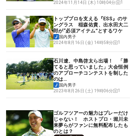
1
2024年11月14日 (木) 10時04分
トッププロを支える『ESS』のサ
ングラス 稲森佑貴、出水田大二
郎が“必須アイテム”とするワケ
国内男子
1
2024年8月16日 (金) 14時58分
石川遼、中島啓太ら出場！ 「勝
てると思っていました」大会恒例
のアプローチコンテストを制した
のは…
国内男子
1
2023年8月26日 (土) 19時06分
ゴルフツアーの魅力はプレーだけ
じゃない！ ホストプロ・堀川未
来夢らがファンに無料配布したも
のとは？