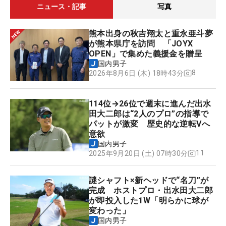
ニュース・記事
写真
熊本出身の秋吉翔太と重永亜斗夢
が熊本県庁を訪問 「JOYX
OPEN」で集めた義援金を贈呈
国内男子
8
2026年8月6日 (木) 18時43分
114位→26位で週末に進んだ出水
田大二郎は“2人のプロ”の指導で
パットが激変 歴史的な逆転Vへ
意欲
国内男子
11
2025年9月20日 (土) 07時30分
謎シャフト×新ヘッドで“名刀”が
完成 ホストプロ・出水田大二郎
が即投入した1W「明らかに球が
変わった」
国内男子