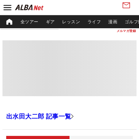
全ツアー
ギア
レッスン
ライフ
漫画
ゴルフ
メルマガ登録
出水田大二郎 記事一覧