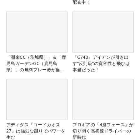
配布中！
「潮来CC（茨城県）」＆「鹿
『G740』アイアンが引き出
児島ガーデンGC（鹿児島
す“反則級”の寛容性と飛びは
県）」の無料プレー券が当た
本当だった！
る！！
アディダス『コードカオス
プロギアの「4層フェース」が
27』は強烈な蹴りでパワーを
切り開く高初速ドライバーの
生む
新時代