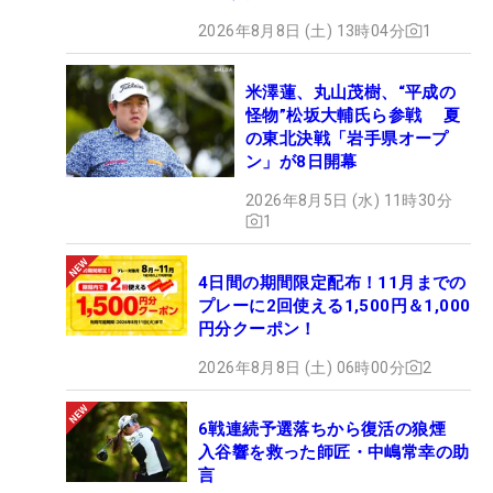
2026年8月8日 (土) 13時04分
1
米澤蓮、丸山茂樹、“平成の
怪物”松坂大輔氏ら参戦 夏
の東北決戦「岩手県オープ
ン」が8日開幕
2026年8月5日 (水) 11時30分
1
4日間の期間限定配布！11月までの
プレーに2回使える1,500円＆1,000
円分クーポン！
2026年8月8日 (土) 06時00分
2
6戦連続予選落ちから復活の狼煙
入谷響を救った師匠・中嶋常幸の助
言