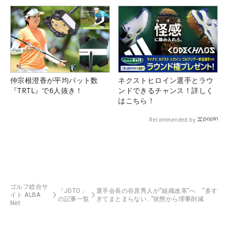
仲宗根澄香が平均パット数
ネクストヒロイン選手とラウ
『TRTL』で6人抜き！
ンドできるチャンス！詳しく
はこちら！
Recommended by
ゴルフ総合サ
「JGTO」
選手会長の谷原秀人が“組織改革”へ “多す
イト ALBA
の記事一覧
ぎてまとまらない…”状態から理事削減
Net