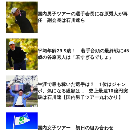
を把握してもらうことだった。そのための“発信”を
課題に挙げた。
国内男子ツアーの選手会長に谷原秀人が再
任 副会長は石川遼ら
「皆さんの力が必要だと思うんですが、メディアの
発信…ですね。一人ひとりの選手を覚えてもらう。
SNSもそうだし、そういうところをフル活用しても
平均年齢29.9歳！ 若手台頭の最終戦に45
っと一人ひとりが目立つように努力してくれると。
歳の谷原秀人は「若すぎるでしょ」
あとは自分たちが考えているビジョンなどを反映し
ていき、それに協力していただく形になると思いま
す」
生涯で最も稼いだ選手は？ 1位はジャン
ボ、気になる総額は… 史上最速10億円突
選手会の理事メンバーは昨年の17人から10人に減
破は石川遼【国内男子ツアー丸わかり】
少。それについては、より効率よく選手会を回すた
めの策略だった。
「多すぎてまとまらないことも多かったんです。な
国内女子ツアー 初日の組み合わせ
ので（人数を）減らして意見を言い合えるようにし