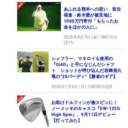
あふれる熊本への思い 首位
発進・鈴木愛が被災地に
1000万円寄付「もらったお
金をほかの人に」
2026年8月7日 (金) 18時10分
19
シェフラー、マキロイも使用の
『Qi4D』と手になじんだシャフ
ト ショットが呼び込んだ岩﨑亜久
竜の“20バーディ”【勝者のギア】
2026年7月6日 (月) 15時02分
9
お助けドルフィンが激スピンに！
ノーメッキのキャスコ『DW-125G
High Spin』、9月11日デビュー
【打ってみた】