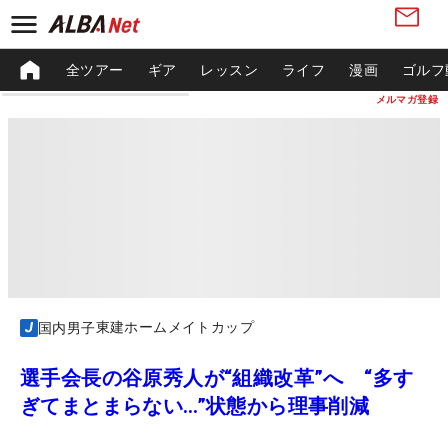
全ツアー
ギア
レッスン
ライフ
漫画
ゴルフ
メルマガ登録
東建ホームメイトカップ
国内男子
選手会長の谷原秀人が“組織改革”へ “多す
ぎてまとまらない…”状態から理事削減