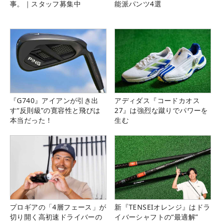
事。｜スタッフ募集中
能派パンツ4選
『G740』アイアンが引き出
アディダス『コードカオス
す“反則級”の寛容性と飛びは
27』は強烈な蹴りでパワーを
本当だった！
生む
プロギアの「4層フェース」が
新『TENSEIオレンジ』はドラ
切り開く高初速ドライバーの
イバーシャフトの“最適解”