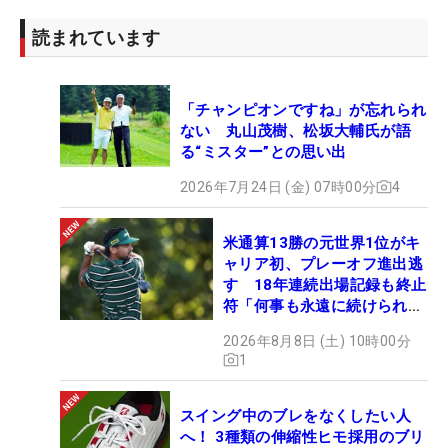
読まれています
「チャンピオンですね」が忘れられ
ない 丸山茂樹、松坂大輔氏が語
る“ミスター”との思い出
2026年7月24日 (金) 07時00分
4
米通算13勝の元世界1位がキ
ャリア初、プレーオフ進出逃
す 18年連続出場記録も終止
符「何事も永遠に続けられな
い」
2026年8月8日 (土) 10時00分
1
スイング中のブレをなくしたい人
へ！ 3種類の伸縮性ヒモ採用のブリ