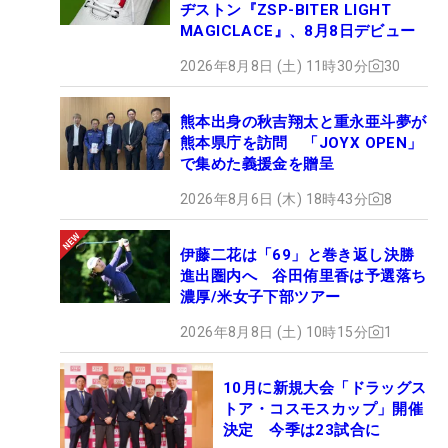
ヂストン『ZSP-BITER LIGHT
MAGICLACE』、8月8日デビュー
2026年8月8日 (土) 11時30分
30
熊本出身の秋吉翔太と重永亜斗夢が
熊本県庁を訪問 「JOYX OPEN」
で集めた義援金を贈呈
2026年8月6日 (木) 18時43分
8
伊藤二花は「69」と巻き返し決勝
進出圏内へ 谷田侑里香は予選落ち
濃厚/米女子下部ツアー
2026年8月8日 (土) 10時15分
1
10月に新規大会「ドラッグス
トア・コスモスカップ」開催
決定 今季は23試合に