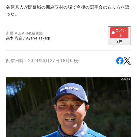
谷原秀人が開幕戦の囲み取材の場で今後の選手会の在り方を語
った。
コメン
所属
ALBA Net編集部
ト
高木 彩音
/
Ayane Takagi
2
件
配信日時：
2024年3月27日 18時00分