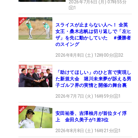
2026年7月6日 (月) 07時55分
1
スライスが止まらない人へ！ 全英
女王・桑木志帆は切り返しで「左ヒ
ザ」を先に動かしていた #優勝者
のスイング
2026年8月8日 (土) 12時00分
32
「助けてほしい」のひと言で実現し
た新規大会 堀川未来夢が訴える男
子ゴルフ界の実情と開催の舞台裏
2026年7月7日 (火) 16時59分
1
安田祐香、吉澤柚月が首位タイ浮
上 金田久美子が1差3位
2026年8月8日 (土) 16時21分
1