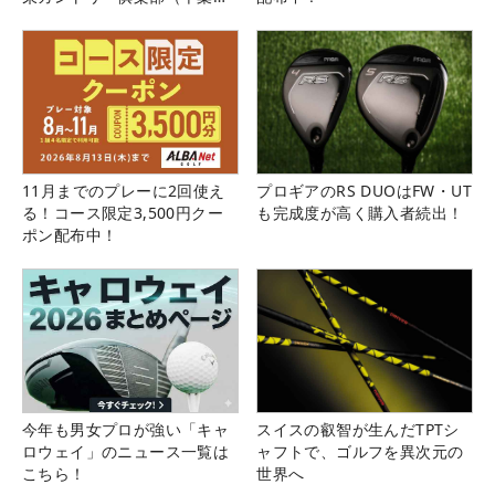
県）
11月までのプレーに2回使え
プロギアのRS DUOはFW・UT
る！コース限定3,500円クー
も完成度が高く購入者続出！
ポン配布中！
今年も男女プロが強い「キャ
スイスの叡智が生んだTPTシ
ロウェイ」のニュース一覧は
ャフトで、ゴルフを異次元の
こちら！
世界へ