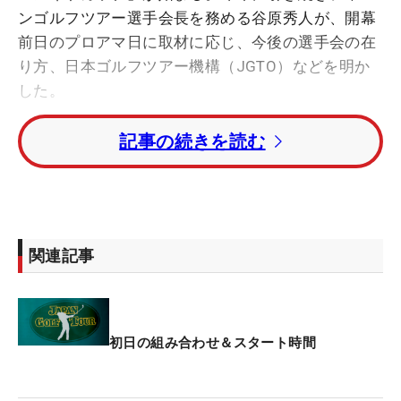
ンゴルフツアー選手会長を務める谷原秀人が、開幕
前日のプロアマ日に取材に応じ、今後の選手会の在
り方、日本ゴルフツアー機構（JGTO）などを明か
した。
記事の続きを読む
「選手主体というか、そのためにあるJGTOなの
で。（選手の）一言ひとことを聞き、選手がやりや
すいような状況をつくるのが目的。メディアの皆さ
んには、いままでJGTOからの発表などがたぶん少
なかったと思うんですけど、今年からはどんどんや
関連記事
っていく姿勢を見せられたらいいと思っています」
指定練習日の26日（火）には選手ミーティングが行
われた。そこで話されたことのなかで、とくに力を
初日の組み合わせ＆スタート時間
入れていきたいと考えていることは国内男子ツアー
をさらに盛り上げるために、より多くの選手の存在