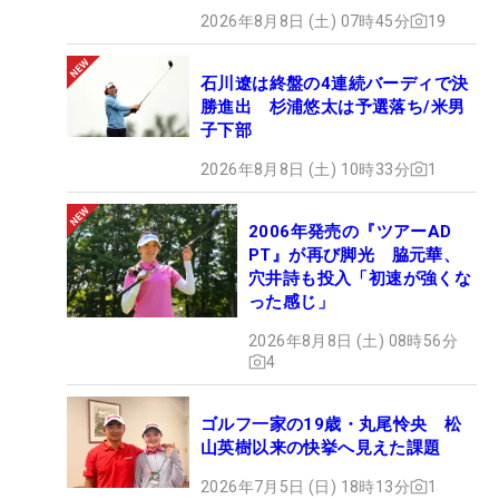
2026年8月8日 (土) 07時45分
19
石川遼は終盤の4連続バーディで決
勝進出 杉浦悠太は予選落ち/米男
子下部
2026年8月8日 (土) 10時33分
1
2006年発売の『ツアーAD
PT』が再び脚光 脇元華、
穴井詩も投入「初速が強くな
った感じ」
2026年8月8日 (土) 08時56分
4
ゴルフ一家の19歳・丸尾怜央 松
山英樹以来の快挙へ見えた課題
2026年7月5日 (日) 18時13分
1