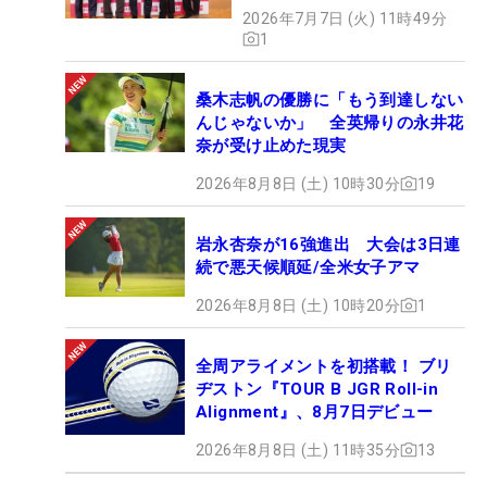
2026年7月7日 (火) 11時49分
1
桑木志帆の優勝に「もう到達しない
んじゃないか」 全英帰りの永井花
奈が受け止めた現実
2026年8月8日 (土) 10時30分
19
岩永杏奈が16強進出 大会は3日連
続で悪天候順延/全米女子アマ
2026年8月8日 (土) 10時20分
1
全周アライメントを初搭載！ ブリ
ヂストン『TOUR B JGR Roll-in
Alignment』、8月7日デビュー
2026年8月8日 (土) 11時35分
13