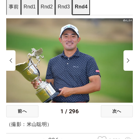
事前
Rnd1
Rnd2
Rnd3
Rnd4
1
/
296
前へ
次へ
（撮影：米山聡明）