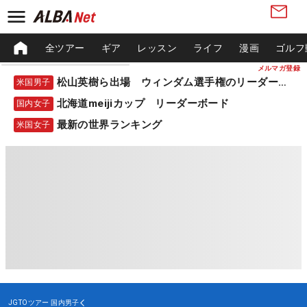
全ツアー
ギア
レッスン
ライフ
漫画
ゴルフ
メルマガ登録
松山英樹ら出場 ウィンダム選手権のリーダーボード
米国男子
北海道meijiカップ リーダーボード
国内女子
最新の世界ランキング
米国女子
JGTOツアー
国内男子