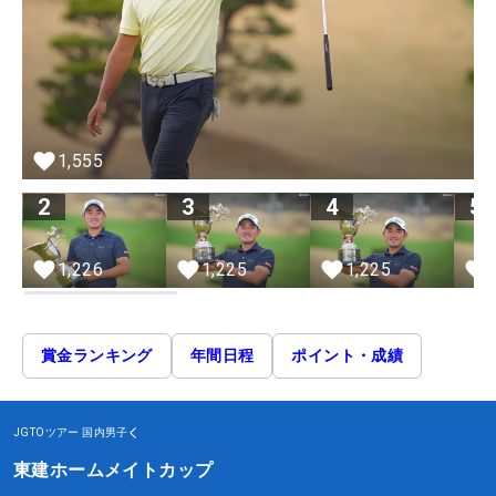
1,555
2
3
4
5
1,226
1,225
1,225
賞金ランキング
年間日程
ポイント・成績
JGTOツアー
国内男子
東建ホームメイトカップ