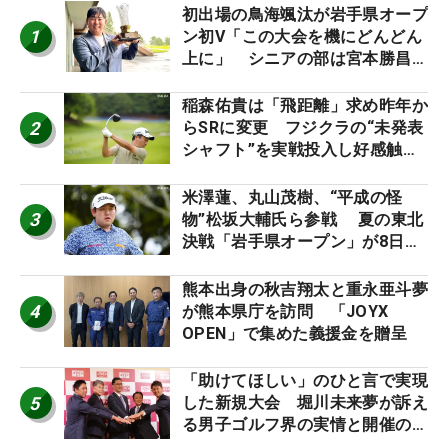
初出場の鳥海颯汰が岩手県オープ
1
ン初V「この大会を機にどんどん
上に」 シニアの部は宮本勝昌が
連覇
稲森佑貴は「飛距離」求め昨年か
2
らSRに変更 フジクラの“未発表
シャフト”を実戦投入し好感触
「つかまえにいける」【男子ツア
ーのヒトネタ！】
米澤蓮、丸山茂樹、“平成の怪
3
物”松坂大輔氏ら参戦 夏の東北
決戦「岩手県オープン」が8日開
幕
熊本出身の秋吉翔太と重永亜斗夢
4
が熊本県庁を訪問 「JOYX
OPEN」で集めた義援金を贈呈
「助けてほしい」のひと言で実現
5
した新規大会 堀川未来夢が訴え
る男子ゴルフ界の実情と開催の舞
台裏