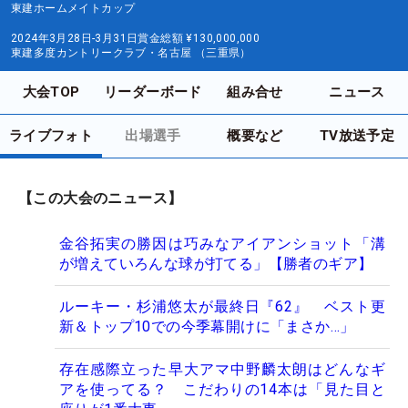
東建ホームメイトカップ
2024年3月28日-3月31日
賞金総額
¥130,000,000
東建多度カントリークラブ・名古屋 （三重県）
大会TOP
リーダーボード
組み合せ
ニュース
ライブフォト
出場選手
概要など
TV放送予定
【この大会のニュース】
金谷拓実の勝因は巧みなアイアンショット「溝
が増えていろんな球が打てる」【勝者のギア】
ルーキー・杉浦悠太が最終日『62』 ベスト更
新＆トップ10での今季幕開けに「まさか…」
存在感際立った早大アマ中野麟太朗はどんなギ
アを使ってる？ こだわりの14本は「見た目と