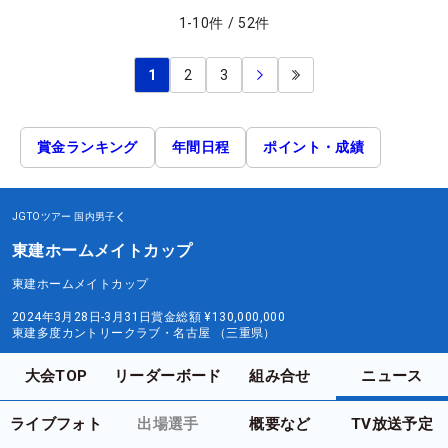
1
-
10
件
/
52
件
1
2
3
賞金ランキング
年間日程
ポイント・成績
JGTOツアー
国内男子
東建ホームメイトカップ
東建ホームメイトカップ
2024年3月28日-3月31日
賞金総額
¥130,000,000
東建多度カントリークラブ・名古屋 （三重県）
大会TOP
リーダーボード
組み合せ
ニュース
ライブフォト
出場選手
概要など
TV放送予定