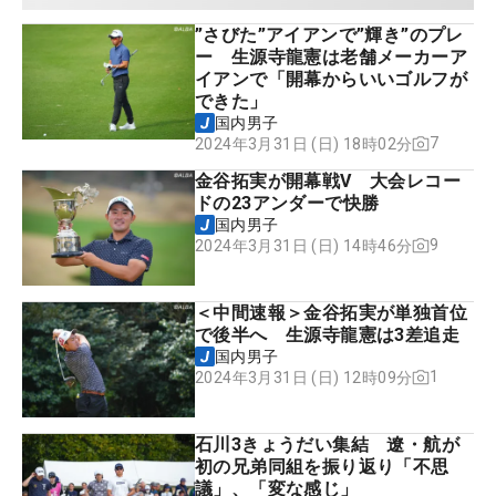
”さびた”アイアンで”輝き”のプレ
ー 生源寺龍憲は老舗メーカーア
イアンで「開幕からいいゴルフが
できた」
国内男子
7
2024年3月31日 (日) 18時02分
金谷拓実が開幕戦V 大会レコー
ドの23アンダーで快勝
国内男子
9
2024年3月31日 (日) 14時46分
＜中間速報＞金谷拓実が単独首位
で後半へ 生源寺龍憲は3差追走
国内男子
1
2024年3月31日 (日) 12時09分
石川3きょうだい集結 遼・航が
初の兄弟同組を振り返り「不思
議」、「変な感じ」