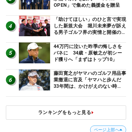
OPEN」で集めた義援金を贈呈
「助けてほしい」のひと言で実現
4
した新規大会 堀川未来夢が訴え
る男子ゴルフ界の実情と開催の舞
台裏
44万円に泣いた昨季の悔しさを
5
バネに 34歳・原敏之が初シー
ド獲りへ「まずはトップ10」
藤田寛之がヤマハのゴルフ用品事
6
業撤退に言及「ヤマハと歩んだ
33年間は、かけがえのない時
間」
ランキングをもっと見る
ページ上部へ