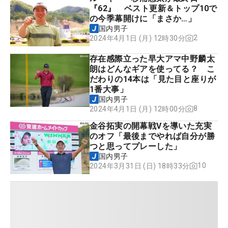
『62』 ベスト更新＆トップ10で
の今季幕開けに「まさか…」
国内男子
2
2024年4月1日 (月) 12時30分
存在感際立った早大アマ中野麟太
朗はどんなギアを使ってる？ こ
だわりの14本は「見た目と座りが
1番大事」
国内男子
8
2024年4月1日 (月) 12時00分
金谷拓実の開幕戦Vを導いた充実
のオフ「最後までやれば自分が勝
つと思ってプレーした」
国内男子
10
2024年3月31日 (日) 18時33分