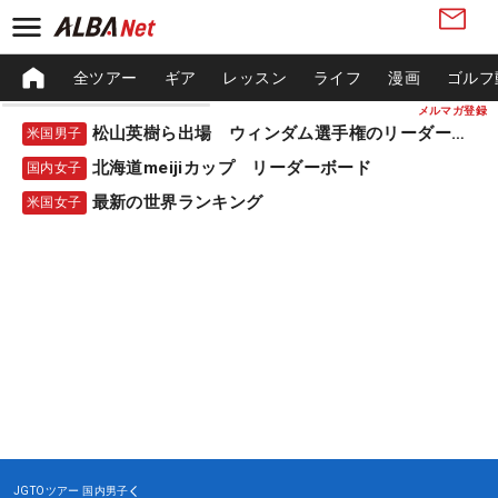
全ツアー
ギア
レッスン
ライフ
漫画
ゴルフ
メルマガ登録
松山英樹ら出場 ウィンダム選手権のリーダーボード
米国男子
北海道meijiカップ リーダーボード
国内女子
最新の世界ランキング
米国女子
JGTOツアー
国内男子