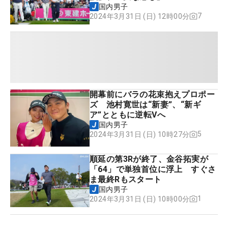
国内男子
7
2024年3月31日 (日) 12時00分
開幕前にバラの花束抱えプロポー
ズ 池村寛世は“新妻”、“新ギ
ア”とともに逆転Vへ
国内男子
5
2024年3月31日 (日) 10時27分
順延の第3Rが終了、金谷拓実が
「64」で単独首位に浮上 すぐさ
ま最終Rもスタート
国内男子
1
2024年3月31日 (日) 10時00分