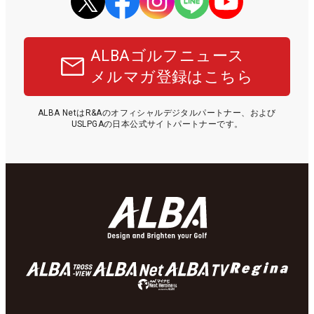
ALBAゴルフニュース
メルマガ登録はこちら
ALBA NetはR&Aのオフィシャルデジタルパートナー、および
USLPGAの日本公式サイトパートナーです。