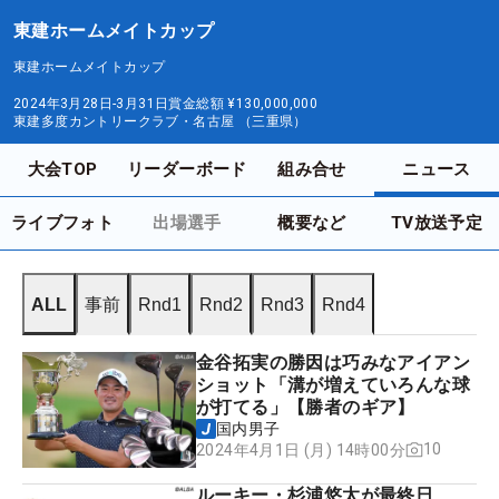
東建ホームメイトカップ
東建ホームメイトカップ
2024年3月28日-3月31日
賞金総額
¥130,000,000
東建多度カントリークラブ・名古屋 （三重県）
大会TOP
リーダーボード
組み合せ
ニュース
ライブフォト
出場選手
概要など
TV放送予定
ALL
事前
Rnd1
Rnd2
Rnd3
Rnd4
金谷拓実の勝因は巧みなアイアン
ショット「溝が増えていろんな球
が打てる」【勝者のギア】
国内男子
10
2024年4月1日 (月) 14時00分
ルーキー・杉浦悠太が最終日