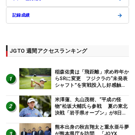
→
記録成績
JGTO 週間アクセスランキング
稲森佑貴は「飛距離」求め昨年か
1
らSRに変更 フジクラの“未発表
シャフト”を実戦投入し好感触
「つかまえにいける」【男子ツア
ーのヒトネタ！】
米澤蓮、丸山茂樹、“平成の怪
2
物”松坂大輔氏ら参戦 夏の東北
決戦「岩手県オープン」が8日開
幕
熊本出身の秋吉翔太と重永亜斗夢
3
が熊本県庁を訪問 「JOYX