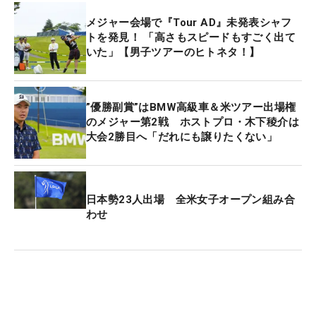
メジャー会場で『Tour AD』未発表シャフ
トを発見！ 「高さもスピードもすごく出て
いた」【男子ツアーのヒトネタ！】
”優勝副賞”はBMW高級車＆米ツアー出場権
のメジャー第2戦 ホストプロ・木下稜介は
大会2勝目へ「だれにも譲りたくない」
日本勢23人出場 全米女子オープン組み合
わせ