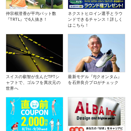
仲宗根澄香が平均パット数
ネクストヒロイン選手とラウ
『TRTL』で6人抜き！
ンドできるチャンス！詳しく
はこちら！
スイスの叡智が生んだTPTシ
最新モデル『FJクオンタム』
ャフトで、ゴルフを異次元の
を石井良介プロがチェック
世界へ