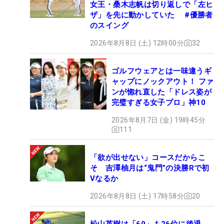
女王・桑木志帆は切り返しで「左ヒ
ザ」を先に動かしていた #優勝者
のスイング
2026年8月8日 (土) 12時00分
32
ゴルフウェアとは一味違うギ
ャップにノックアウト！ ファ
ンが惚れ直した「ドレス姿が
完璧すぎる女子プロ」神10
2026年8月7日 (金) 19時45分
111
「欲が出せない」コースだからこ
そ 吉澤柚月は“鬼門”の決勝Rで初
Vなるか
2026年8月8日 (土) 17時58分
20
松山英樹は「69」も26位に後退