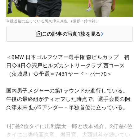
単独首位に立っている阿久津未来也 （撮影：鈴木祥）
この記事の写真
1
枚を見る
＜BMW 日本ゴルフツアー選手権 森ビルカップ 初
日◇4日◇宍戸ヒルズカントリークラブ 西コース
（茨城県）◇予選＝7431ヤード・パー70＞
国内男子メジャーの第1ラウンドが進行している。
午後の最終組がティオフした時点で、選手会長の阿
久津未来也が5アンダー・単独首位に立っている。
1打差2位タイに出利葉太一郎と坂本雄介。2打差4位
タイには岩崎亜久竜、岩田寛、大西魁斗が続いてい