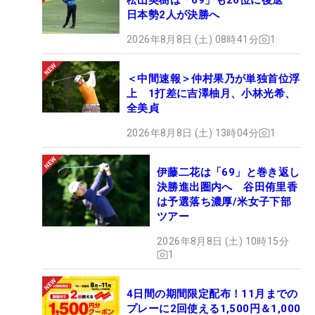
日本勢2人が決勝へ
2026年8月8日 (土) 08時41分
1
＜中間速報＞仲村果乃が単独首位浮
上 1打差に吉澤柚月、小林光希、
全美貞
2026年8月8日 (土) 13時04分
1
伊藤二花は「69」と巻き返し
決勝進出圏内へ 谷田侑里香
は予選落ち濃厚/米女子下部
ツアー
2026年8月8日 (土) 10時15分
1
4日間の期間限定配布！11月までの
プレーに2回使える1,500円＆1,000