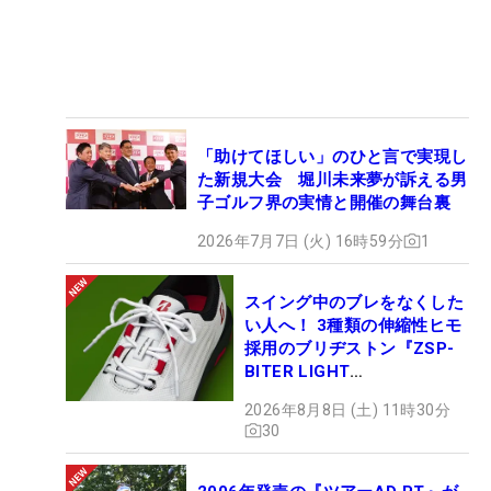
「助けてほしい」のひと言で実現し
た新規大会 堀川未来夢が訴える男
子ゴルフ界の実情と開催の舞台裏
2026年7月7日 (火) 16時59分
1
スイング中のブレをなくした
い人へ！ 3種類の伸縮性ヒモ
採用のブリヂストン『ZSP-
BITER LIGHT
MAGICLACE』、8月8日デビ
2026年8月8日 (土) 11時30分
ュー
30