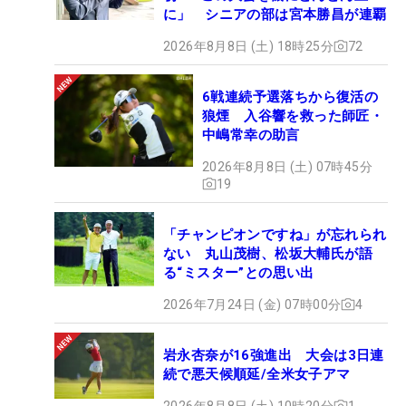
に」 シニアの部は宮本勝昌が連覇
2026年8月8日 (土) 18時25分
72
6戦連続予選落ちから復活の
狼煙 入谷響を救った師匠・
中嶋常幸の助言
2026年8月8日 (土) 07時45分
19
「チャンピオンですね」が忘れられ
ない 丸山茂樹、松坂大輔氏が語
る“ミスター”との思い出
2026年7月24日 (金) 07時00分
4
岩永杏奈が16強進出 大会は3日連
続で悪天候順延/全米女子アマ
2026年8月8日 (土) 10時20分
1