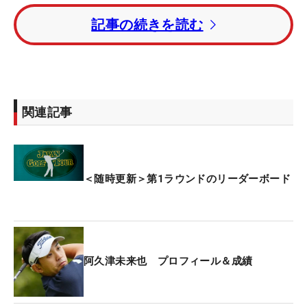
る。
記事の続きを読む
昨年覇者の蟬川泰果は1アンダー・12位タイ。2週連
続優勝がかかるショーン・ノリス（南アフリカ）は
イーブンパー・26位タイで前半をプレーしている。
関連記事
賞金総額は1億5000万円。優勝者には3000万円が贈
られる。
＜随時更新＞第1ラウンドのリーダーボード
阿久津未来也 プロフィール＆成績