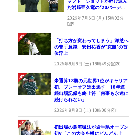
ャフト ショットが呼び込ん
だ岩﨑亜久竜の“20バーデ
ィ”【勝者のギア】
2026年7月6日 (月) 15時02分
9
「打ち方が変わってしまう」洋芝へ
の苦手意識 安田祐香が“克服”の首
位浮上
2026年8月8日 (土) 18時49分
20
米通算13勝の元世界1位がキャリア
初、プレーオフ進出逃す 18年連
続出場記録も終止符「何事も永遠に
続けられない」
2026年8月8日 (土) 10時00分
1
初出場の鳥海颯汰が岩手県オープン
初V「この大会を機にどんどん上