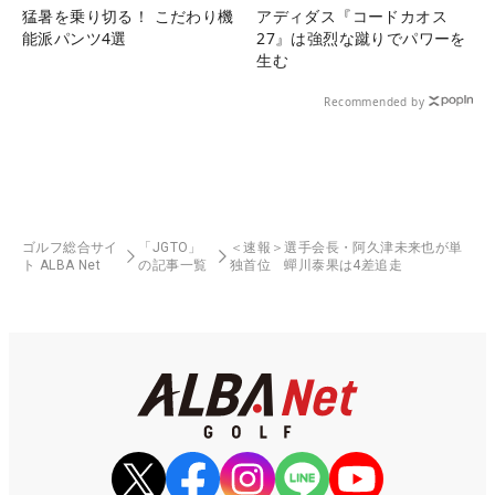
猛暑を乗り切る！ こだわり機
アディダス『コードカオス
能派パンツ4選
27』は強烈な蹴りでパワーを
生む
Recommended by
ゴルフ総合サイ
「JGTO」
＜速報＞選手会長・阿久津未来也が単
ト ALBA Net
の記事一覧
独首位 蟬川泰果は4差追走