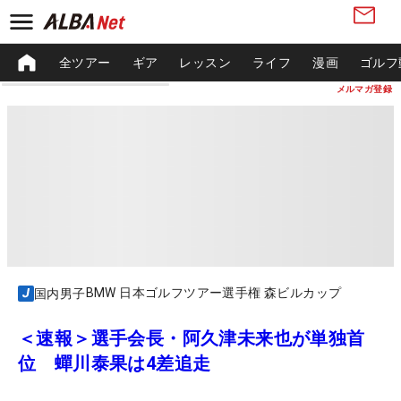
全ツアー
ギア
レッスン
ライフ
漫画
ゴルフ
メルマガ登録
BMW 日本ゴルフツアー選手権 森ビルカップ
国内男子
＜速報＞選手会長・阿久津未来也が単独首
位 蟬川泰果は4差追走