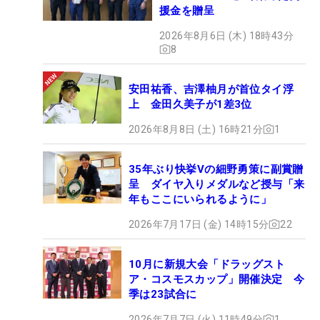
援金を贈呈
2026年8月6日 (木) 18時43分
8
安田祐香、吉澤柚月が首位タイ浮
上 金田久美子が1差3位
2026年8月8日 (土) 16時21分
1
35年ぶり快挙Vの細野勇策に副賞贈
呈 ダイヤ入りメダルなど授与「来
年もここにいられるように」
2026年7月17日 (金) 14時15分
22
10月に新規大会「ドラッグスト
ア・コスモスカップ」開催決定 今
季は23試合に
2026年7月7日 (火) 11時49分
1