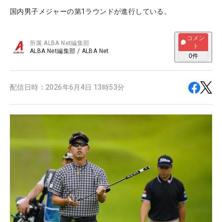
国内男子メジャーの第1ラウンドが進行している。
コメン
所属
ALBA Net編集部
ト
ALBA Net編集部
/
ALBA Net
0
件
配信日時：
2026年6月4日 13時53分