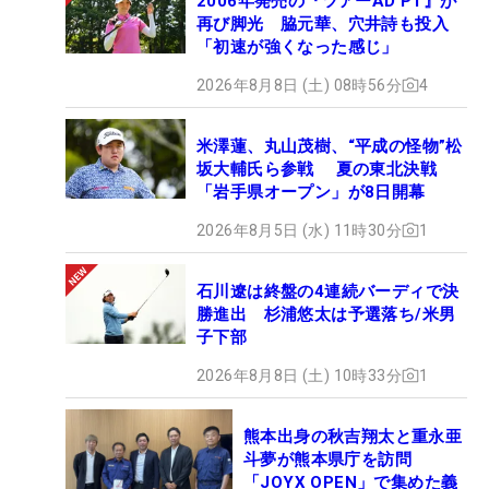
2006年発売の『ツアーAD PT』が
再び脚光 脇元華、穴井詩も投入
「初速が強くなった感じ」
2026年8月8日 (土) 08時56分
4
米澤蓮、丸山茂樹、“平成の怪物”松
坂大輔氏ら参戦 夏の東北決戦
「岩手県オープン」が8日開幕
2026年8月5日 (水) 11時30分
1
石川遼は終盤の4連続バーディで決
勝進出 杉浦悠太は予選落ち/米男
子下部
2026年8月8日 (土) 10時33分
1
熊本出身の秋吉翔太と重永亜
斗夢が熊本県庁を訪問
「JOYX OPEN」で集めた義