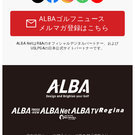
ALBAゴルフニュース
メルマガ登録はこちら
ALBA NetはR&Aのオフィシャルデジタルパートナー、および
USLPGAの日本公式サイトパートナーです。