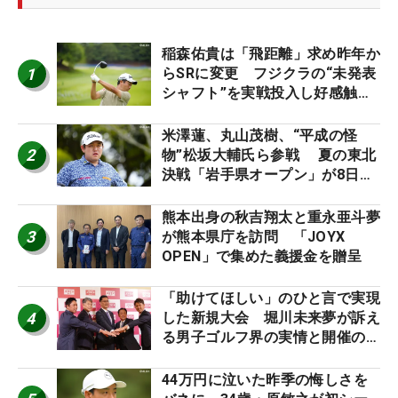
稲森佑貴は「飛距離」求め昨年か
1
らSRに変更 フジクラの“未発表
シャフト”を実戦投入し好感触
「つかまえにいける」【男子ツア
ーのヒトネタ！】
米澤蓮、丸山茂樹、“平成の怪
2
物”松坂大輔氏ら参戦 夏の東北
決戦「岩手県オープン」が8日開
幕
熊本出身の秋吉翔太と重永亜斗夢
3
が熊本県庁を訪問 「JOYX
OPEN」で集めた義援金を贈呈
「助けてほしい」のひと言で実現
4
した新規大会 堀川未来夢が訴え
る男子ゴルフ界の実情と開催の舞
台裏
44万円に泣いた昨季の悔しさを