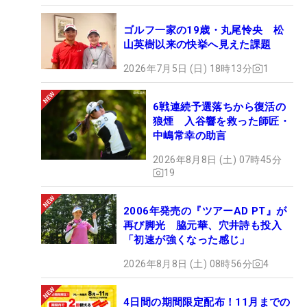
ゴルフ一家の19歳・丸尾怜央 松
山英樹以来の快挙へ見えた課題
2026年7月5日 (日) 18時13分
1
6戦連続予選落ちから復活の
狼煙 入谷響を救った師匠・
中嶋常幸の助言
2026年8月8日 (土) 07時45分
19
2006年発売の『ツアーAD PT』が
再び脚光 脇元華、穴井詩も投入
「初速が強くなった感じ」
2026年8月8日 (土) 08時56分
4
4日間の期間限定配布！11月までの