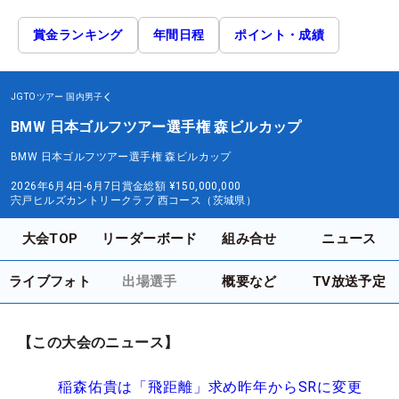
賞金ランキング
年間日程
ポイント・成績
JGTOツアー
国内男子
BMW 日本ゴルフツアー選手権 森ビルカップ
BMW 日本ゴルフツアー選手権 森ビルカップ
2026年6月4日-6月7日
賞金総額
¥150,000,000
宍戸ヒルズカントリークラブ 西コース（茨城県）
大会TOP
リーダーボード
組み合せ
ニュース
ライブフォト
出場選手
概要など
TV放送予定
【この大会のニュース】
稲森佑貴は「飛距離」求め昨年からSRに変更