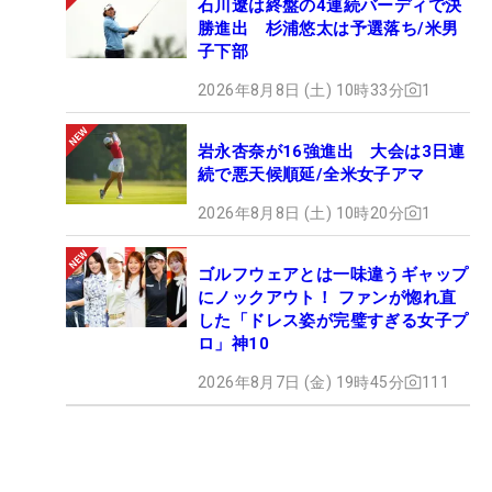
石川遼は終盤の4連続バーディで決
勝進出 杉浦悠太は予選落ち/米男
子下部
2026年8月8日 (土) 10時33分
1
岩永杏奈が16強進出 大会は3日連
続で悪天候順延/全米女子アマ
2026年8月8日 (土) 10時20分
1
ゴルフウェアとは一味違うギャップ
にノックアウト！ ファンが惚れ直
した「ドレス姿が完璧すぎる女子プ
ロ」神10
2026年8月7日 (金) 19時45分
111