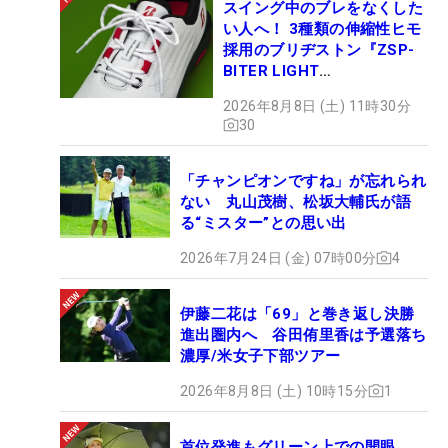
スイング中のブレをなくした
い人へ！ 3種類の伸縮性ヒモ
採用のブリヂストン『ZSP-
BITER LIGHT
MAGICLACE』、8月8日デビ
2026年8月8日 (土) 11時30分
ュー
30
「チャンピオンですね」が忘れられ
ない 丸山茂樹、松坂大輔氏が語
る“ミスター”との思い出
2026年7月24日 (金) 07時00分
4
伊藤二花は「69」と巻き返し決勝
進出圏内へ 谷田侑里香は予選落ち
濃厚/米女子下部ツアー
2026年8月8日 (土) 10時15分
1
首位発進もグリーン上での開眼