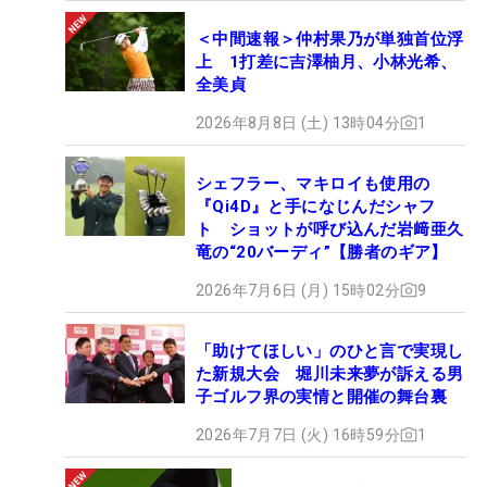
＜中間速報＞仲村果乃が単独首位浮
上 1打差に吉澤柚月、小林光希、
全美貞
2026年8月8日 (土) 13時04分
1
シェフラー、マキロイも使用の
『Qi4D』と手になじんだシャフ
ト ショットが呼び込んだ岩﨑亜久
竜の“20バーディ”【勝者のギア】
2026年7月6日 (月) 15時02分
9
「助けてほしい」のひと言で実現し
た新規大会 堀川未来夢が訴える男
子ゴルフ界の実情と開催の舞台裏
2026年7月7日 (火) 16時59分
1