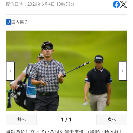
配信日時：
2026年6月4日 13時53分
国内男子
1
/
1
前へ
次へ
単独首位に立っている阿久津未来也 （撮影：鈴木祥）