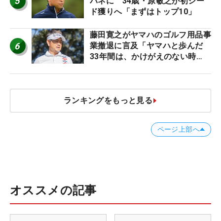
5
バネに 34歳・原敏之が初シー
ド獲りへ「まずはトップ10」
藤田寛之がヤマハのゴルフ用品事
6
業撤退に言及「ヤマハと歩んだ
33年間は、かけがえのない時
間」
ランキングをもっと見る
ページ上部へ
オススメの記事