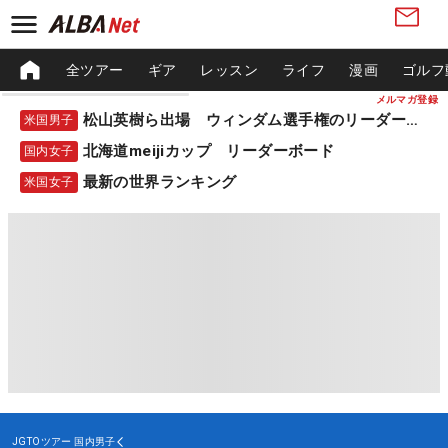
全ツアー
ギア
レッスン
ライフ
漫画
ゴルフ
メルマガ登録
松山英樹ら出場 ウィンダム選手権のリーダーボード
米国男子
北海道meijiカップ リーダーボード
国内女子
最新の世界ランキング
米国女子
JGTOツアー
国内男子