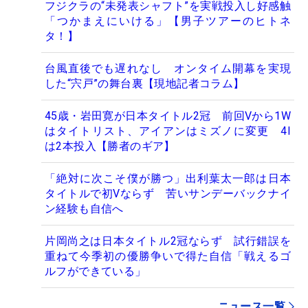
フジクラの“未発表シャフト”を実戦投入し好感触
「つかまえにいける」【男子ツアーのヒトネ
タ！】
台風直後でも遅れなし オンタイム開幕を実現
した“宍戸”の舞台裏【現地記者コラム】
45歳・岩田寛が日本タイトル2冠 前回Vから1W
はタイトリスト、アイアンはミズノに変更 4I
は2本投入【勝者のギア】
「絶対に次こそ僕が勝つ」出利葉太一郎は日本
タイトルで初Vならず 苦いサンデーバックナイ
ン経験も自信へ
片岡尚之は日本タイトル2冠ならず 試行錯誤を
重ねて今季初の優勝争いで得た自信「戦えるゴ
ルフができている」
ニュース一覧