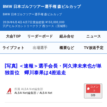
BMW 日本ゴルフツアー選手権 森ビルカップ
BMW 日本ゴルフツアー選手権 森ビルカップ
2026年6月4日-6月7日
賞金総額
¥150,000,000
宍戸ヒルズカントリークラブ 西コース（茨城県）
大会TOP
リーダーボード
組み合せ
ニュース
ライブフォト
出場選手
概要など
TV放送予定
[写真] ＜速報＞選手会長・阿久津未来也が単
独首位 蟬川泰果は4差追走
コメン
所属
ALBA Net編集部
ト
ALBA Net編集部
/
ALBA Net
0
件