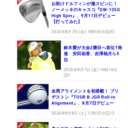
お助けドルフィンが激スピンに！
ノーメッキのキャスコ『DW-125G
High Spin』、9月11日デビュー
【打ってみた】
2026年8月7日 (金) 18時36分
33
鈴木愛が大会2勝目へ首位T発
進 安田祐香、吉澤柚月ら5
位
2026年8月7日 (金) 16時14分
1
全周アライメントを初搭載！ ブリ
ヂストン『TOUR B JGR Roll-in
Alignment』、8月7日デビュー
2026年8月8日 (土) 11時35分
13