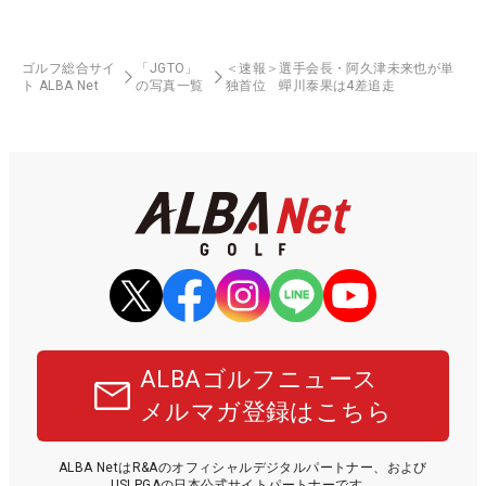
ゴルフ総合サイ
「JGTO」
＜速報＞選手会長・阿久津未来也が単
ト ALBA Net
の写真一覧
独首位 蟬川泰果は4差追走
ALBAゴルフニュース
メルマガ登録はこちら
ALBA NetはR&Aのオフィシャルデジタルパートナー、および
USLPGAの日本公式サイトパートナーです。