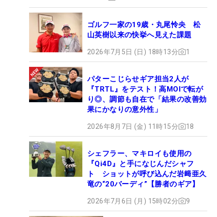
ゴルフ一家の19歳・丸尾怜央 松
山英樹以来の快挙へ見えた課題
2026年7月5日 (日) 18時13分
1
パターこじらせギア担当2人が
『TRTL』をテスト！高MOIで転が
り◎、調節も自在で「結果の改善効
果にかなりの意外性」
2026年8月7日 (金) 11時15分
18
シェフラー、マキロイも使用の
『Qi4D』と手になじんだシャフ
ト ショットが呼び込んだ岩﨑亜久
竜の“20バーディ”【勝者のギア】
2026年7月6日 (月) 15時02分
9