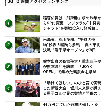
JGTO 週間アクセスランキング
稲森佑貴は「飛距離」求め昨年か
1
らSRに変更 フジクラの“未発表
シャフト”を実戦投入し好感触
「つかまえにいける」【男子ツア
ーのヒトネタ！】
米澤蓮、丸山茂樹、“平成の怪
2
物”松坂大輔氏ら参戦 夏の東北
決戦「岩手県オープン」が8日開
幕
熊本出身の秋吉翔太と重永亜斗夢
3
が熊本県庁を訪問 「JOYX
OPEN」で集めた義援金を贈呈
「助けてほしい」のひと言で実現
4
した新規大会 堀川未来夢が訴え
る男子ゴルフ界の実情と開催の舞
台裏
44万円に泣いた昨季の悔しさを