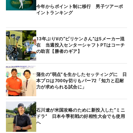
今年からポイント制に移行 男子ツアーポ
イントランキング
13年ぶりVの“ビリケンさん”は5メーカー混
在 当週投入センターシャフトPTはコーチ
の助言【勝者のギア】
蒲生の“弱点”を生かしたセッティングに 日
本プロは7000y切りもパー72「知力と忍耐
力が求められる試合に」
石川遼が米国攻略のために新投入した“ミニ
ドラ” 日本今季初戦の好相性大会でも使用
へ