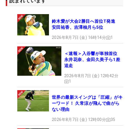
読まれています
鈴木愛が大会2勝目へ首位T発進
安田祐香、吉澤柚月ら5位
2026年8月7日 (金) 16時14分
1
＜速報＞入谷響が単独首位
永井花奈、金田久美子ら1差
追走
2026年8月7日 (金) 12時42分
1
世界の最新スイングは「圧縮」がキ
ーワード！ 久常涼が飛んで曲がら
ない理由
2026年8月7日 (金) 12時00分
35