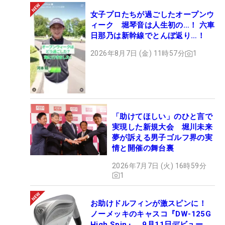
女子プロたちが過ごしたオープンウ
ィーク 堀琴音は人生初の…！ 六車
日那乃は新幹線でとんぼ返り…！
2026年8月7日 (金) 11時57分
1
「助けてほしい」のひと言で
実現した新規大会 堀川未来
夢が訴える男子ゴルフ界の実
情と開催の舞台裏
2026年7月7日 (火) 16時59分
1
お助けドルフィンが激スピンに！
ノーメッキのキャスコ『DW-125G
High Spin』、9月11日デビュー