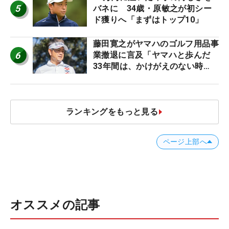
5
バネに 34歳・原敏之が初シー
ド獲りへ「まずはトップ10」
藤田寛之がヤマハのゴルフ用品事
6
業撤退に言及「ヤマハと歩んだ
33年間は、かけがえのない時
間」
ランキングをもっと見る
ページ上部へ
オススメの記事