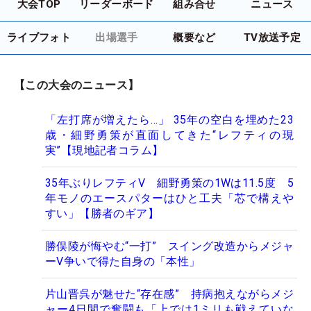
大会TOP
リーダーボード
組み合せ
ニュース
ライブフォト
出場選手
概要など
TV放送予定
【この大会のニュース】
「左打席が増えたら…」 35年の空白を埋めた23
歳・細野勇策が直面してきた“レフティの現
実”【現地記者コラム】
35年ぶりレフティV 細野勇策の1Wは11.5度 5
年モノのエースパターはひと工夫「芯で構えや
すい」【勝者のギア】
勝俣陵が悔やむ“一打” スイング改造からメジャ
ーV争いで得た自身の「本性」
片山晋呉が魅せた“存在感” 持病抱えながらメジ
ャー4日間で奮闘も「上では1ミリも戦えていな