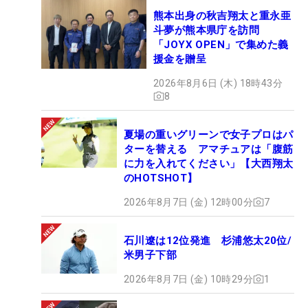
熊本出身の秋吉翔太と重永亜
斗夢が熊本県庁を訪問
「JOYX OPEN」で集めた義
援金を贈呈
2026年8月6日 (木) 18時43分
8
夏場の重いグリーンで女子プロはパ
ターを替える アマチュアは「腹筋
に力を入れてください」【大西翔太
のHOTSHOT】
2026年8月7日 (金) 12時00分
7
石川遼は12位発進 杉浦悠太20位/
米男子下部
2026年8月7日 (金) 10時29分
1