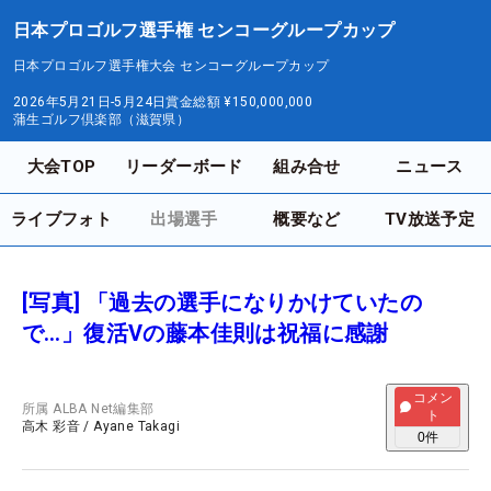
日本プロゴルフ選手権 センコーグループカップ
日本プロゴルフ選手権大会 センコーグループカップ
2026年5月21日-5月24日
賞金総額
¥150,000,000
蒲生ゴルフ倶楽部（滋賀県）
大会TOP
リーダーボード
組み合せ
ニュース
ライブフォト
出場選手
概要など
TV放送予定
[写真] 「過去の選手になりかけていたの
で…」復活Vの藤本佳則は祝福に感謝
コメン
所属
ALBA Net編集部
ト
高木 彩音
/
Ayane Takagi
0
件