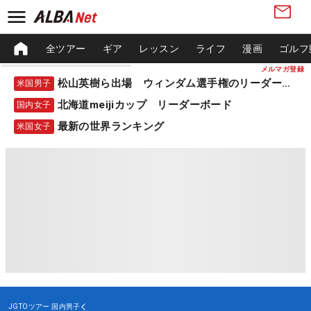
全ツアー
ギア
レッスン
ライフ
漫画
ゴルフ
メルマガ登録
松山英樹ら出場 ウィンダム選手権のリーダーボード
米国男子
北海道meijiカップ リーダーボード
国内女子
最新の世界ランキング
米国女子
JGTOツアー
国内男子