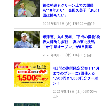
首位発進もグリーン上での開眼
も“10年ぶり” 金田久美子「あと1
回は勝ちたい」
2026年8月7日 (金) 17時29分
19
米澤蓮、丸山茂樹、“平成の怪物”松
坂大輔氏ら参戦 夏の東北決戦
「岩手県オープン」が8日開幕
2026年8月5日 (水) 11時30分
1
4日間の期間限定配布！11月
までのプレーに2回使える
1,500円＆1,000円分クーポ
ン！
2026年8月8日 (土) 06時00分
2