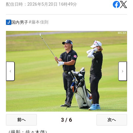
配信日時：
2026年5月20日 16時49分
#
藤本佳則
国内男子
3
/
6
前へ
次へ
（撮影：佐々木啓）