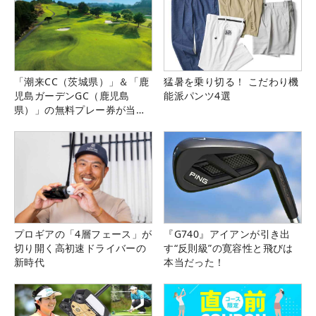
「潮来CC（茨城県）」＆「鹿
猛暑を乗り切る！ こだわり機
児島ガーデンGC（鹿児島
能派パンツ4選
県）」の無料プレー券が当た
る！！
プロギアの「4層フェース」が
『G740』アイアンが引き出
切り開く高初速ドライバーの
す“反則級”の寛容性と飛びは
新時代
本当だった！