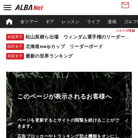
全ツアー
ギア
レッスン
ライフ
漫画
ゴルフ
メルマガ登録
松山英樹ら出場 ウィンダム選手権のリーダーボード
米国男子
北海道meijiカップ リーダーボード
国内女子
最新の世界ランキング
米国女子
このページが表示されるお客様へ
ページを更新するとサイトの閲覧を続けることがで
きます。
広告ブロッカーやトラッキング防止機能をオンにし