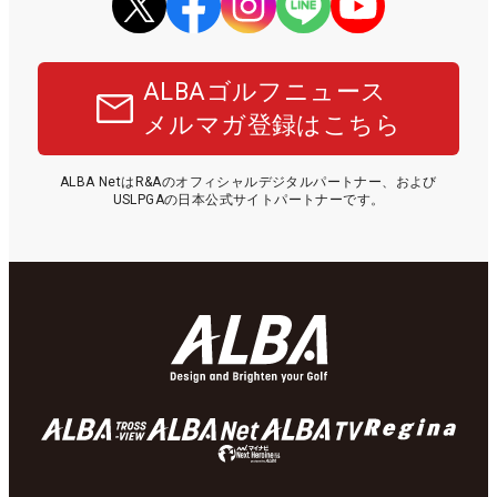
ALBAゴルフニュース
メルマガ登録はこちら
ALBA NetはR&Aのオフィシャルデジタルパートナー、および
USLPGAの日本公式サイトパートナーです。