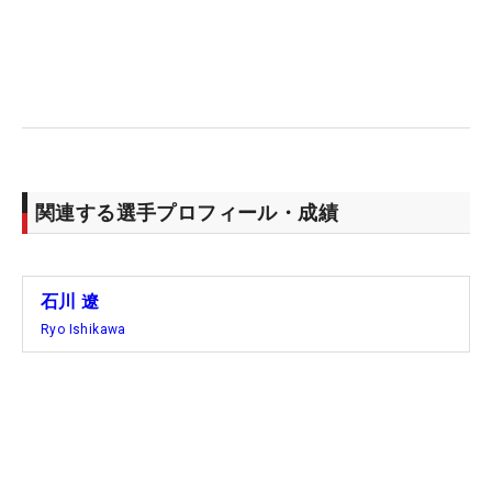
舞台はかつて国内メジャー「日本プロ」などが開催
されたカレドニアンGC。2022年には「全米オープ
ン」の日本予選会も行われ、石川がこの地を回るの
はそのとき以来だ。「運営が変わると雰囲気も変わ
るな、と感じる。久しぶりにはなるけれど、コース
は覚えている。難しいコースなので楽しみです」。
日本ツアーを代表するひとりとして、初日はLIV勢
関連する選手プロフィール・成績
のルーカス・ハーバート（オーストラリア）、キャ
メロン・トリンガーリ（米国）とティオフする。
（文・笠井あかり）
石川 遼
Ryo Ishikawa