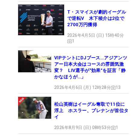
T・スマイスが劇的イーグル
で逆転V 木下稜介は2位で
2700万円獲得
2026年4月5日 (日) 15時40分
1
VIPテントにDJブース…アジアンツ
アー日本大会はコースの雰囲気激
変？ LIV選手が“効果”を証言「静
かなほうが…」
2026年4月6日 (月) 12時28分
13
松山英樹はイーグル奪取で11位に
浮上 ホスラー、ブレナンが首位タ
イ
2026年8月9日 (日) 08時53分
1