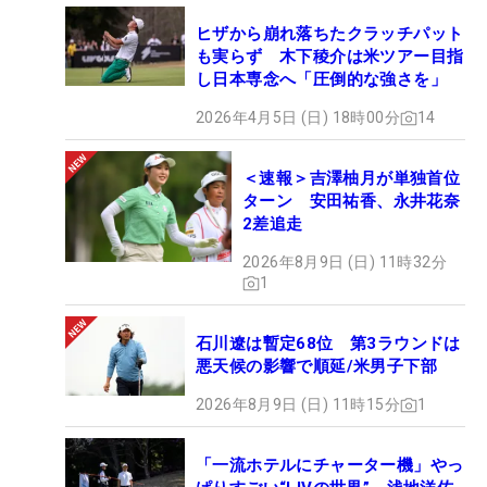
ヒザから崩れ落ちたクラッチパット
も実らず 木下稜介は米ツアー目指
し日本専念へ「圧倒的な強さを」
2026年4月5日 (日) 18時00分
14
＜速報＞吉澤柚月が単独首位
ターン 安田祐香、永井花奈
2差追走
2026年8月9日 (日) 11時32分
1
石川遼は暫定68位 第3ラウンドは
悪天候の影響で順延/米男子下部
2026年8月9日 (日) 11時15分
1
「一流ホテルにチャーター機」やっ