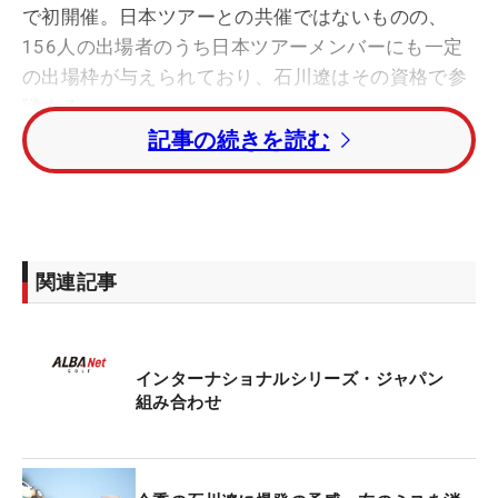
で初開催。日本ツアーとの共催ではないものの、
156人の出場者のうち日本ツアーメンバーにも一定
の出場枠が与えられており、石川遼はその資格で参
戦する。
記事の続きを読む
ここ数年、日本で海外ツアーを開催する機会が増え
てきた。米国男子ツアーは10月に横浜CCで「ベイ
カレントクラシック」（昨年までZOZOチャンピオ
ンシップとして5年間開催）を開催予定。ほかに
関連記事
も、日欧共催「ISPS HANDA 欧州・日本どっちが勝
つかトーナメント！」や、日韓亜共催の「シンハン
ドンヘオープン」など、海外ツアーとの関係はます
インターナショナルシリーズ・ジャパン
ます密になっている。
組み合わせ
その傾向について、石川は「すごくいいこと」とう
なずく。日本はアメリカに次ぐゴルフマーケットだ