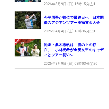
2026年8月9日 (日) 16時15分
1
今平周吾が首位で最終日へ 日本開
催のアジアンツアー高額賞金大会
2026年4月4日 (土) 16時36分
1
同郷・桑木志帆は「雲の上の存
在」 小林光希が全英女王のキャデ
ィとツアー初Vへ
2026年8月9日 (日) 08時03分
20