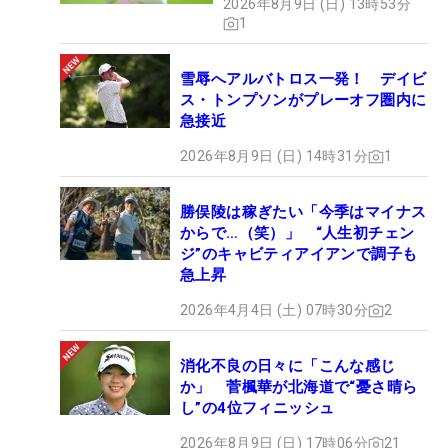
2026年8月9日 (日) 13時53分
1
雪辱へアルバトロス一発！ デイビ
ス・トンプソンがプレーオフ圏内に
急接近
2026年8月9日 (日) 14時31分
1
勝俣陵は稼ぎたい「今季はマイナス
からで…（笑）」 “人生初チェン
ジ”のキャビティアイアンで調子も
急上昇
2026年4月4日 (土) 07時30分
2
消化不良の日々に「こんな感じ
か」 菅楓華が北海道で“憂さ晴ら
し”の4位フィニッシュ
2026年8月9日 (日) 17時06分
21