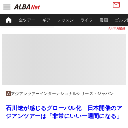
全ツアー
ギア
レッスン
ライフ
漫画
ゴルフ
メルマガ登録
インターナショナルシリーズ・ジャパン
アジアンツアー
石川遼が感じるグローバル化 日本開催のア
ジアンツアーは「非常にいい一週間になる」