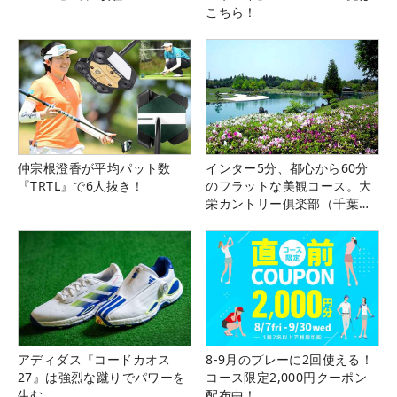
こちら！
仲宗根澄香が平均パット数
インター5分、都心から60分
『TRTL』で6人抜き！
のフラットな美観コース。大
栄カントリー俱楽部（千葉
県）
アディダス『コードカオス
8-9月のプレーに2回使える！
27』は強烈な蹴りでパワーを
コース限定2,000円クーポン
生む
配布中！