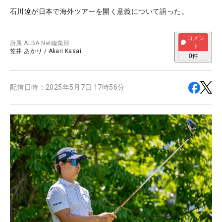
石川遼が日本で海外ツアーを開く意義について語った。
コメン
所属
ALBA Net編集部
ト
笠井 あかり
/
Akari Kasai
0
件
配信日時：
2025年5月7日 17時56分