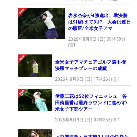
岩永杏奈が4強進出、準決勝
は9H終えて3UP 大会は連日
の順延/全米女子アマ
2026年8月9日 (日) 09時39分
1
全米女子アマチュアゴルフ選手権
決勝マッチプレーの成績
2026年8月9日 (日) 17時26分
1
伊藤二花は52位フィニッシュ 谷
田侑里香は最終ラウンドに進めず/
米女子下部ツアー
2026年8月9日 (日) 07時35分
1