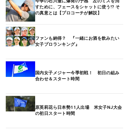
今季の石川遼に爆発の予感 左のミスを消
と感じているという。「これだけゴルフ熱があるの
すために、フェースをシャットに使う!? そ
も、日本のすごいところ。20年、30年前と比べる
の真意とは【プロコーチが解説】
と、日本国内だけでお金が回って潤って…という時
代じゃないのかなと思う」。時代がグローバル化へ
と進む中、ゴルフ界も例外ではないと捉えている。
ファンも納得？ 『一緒にお酒を飲みたい
女子プロランキング』
その象徴として、日本から海外進出を視野に入れる
選手は増えている。かつて米ツアーを戦った石川自
身も、昨年は再挑戦を目指して米国の予選会に出場
した。「日本から外に出て、上のツアーに行きたが
国内女子メジャー今季初戦！ 初日の組み
合わせ＆スタート時間
っている選手がたくさんいる。いろんな選手がルー
トを築いてきて、“ああいう道で海外に行きたい”と
か（みんな）考えていると思う。選手目線でいう
と、海外の選手と回ることや海外でプレーすること
原英莉花ら日本勢11人出場 米女子NJ大会
に慣れる必要がある。そういう意味では、非常にい
の初日スタート時間
い一週間になる」。