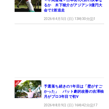
＜中間速報＞日本勢3人目の快挙な
るか 木下稜介がアジアン3億円大
会で2差追走
2026年4月5日 (日) 13時30分
1
予選落ち続きの1年目は「壁がすご
かった」 パット劇的改善の吉澤柚
月がプロ3年目で初V
2026年8月9日 (日) 16時42分
17