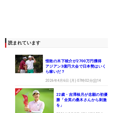
読まれています
惜敗の木下稜介が2700万円獲得
アジアン3億円大会で日本勢はいく
ら稼いだ？
2026年4月6日 (月) 07時02分
14
22歳・吉澤柚月が念願の初優
勝「全英の桑木さんから刺激
を」