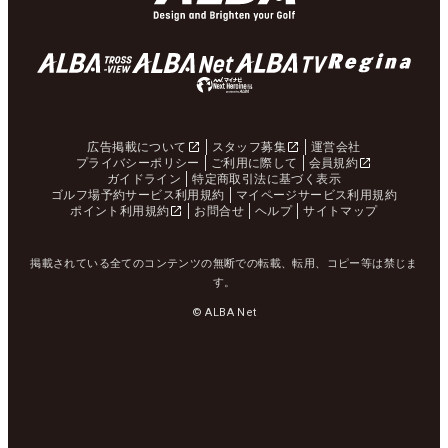
広告掲載について
スタッフ募集
運営会社
プライバシーポリシー
ご利用に際して
会員規約
ガイドライン
特定商取引法に基づく表示
ゴルフ場予約サービス利用規約
マイページサービス利用規約
ポイント利用規約
お問合せ
ヘルプ
サイトマップ
掲載されている全てのコンテンツの無断での転載、転用、コピー等は禁じま
す。
© ALBA Net