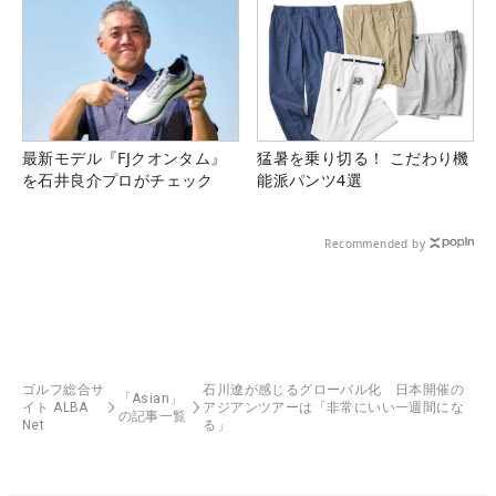
最新モデル『FJクオンタム』
猛暑を乗り切る！ こだわり機
を石井良介プロがチェック
能派パンツ4選
Recommended by
ゴルフ総合サ
石川遼が感じるグローバル化 日本開催の
「Asian」
イト ALBA
アジアンツアーは「非常にいい一週間にな
の記事一覧
Net
る」