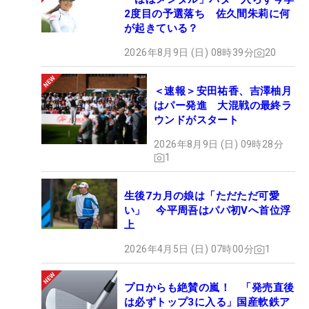
2度目の予選落ち 佐久間朱莉に何
が起きている？
2026年8月9日 (日) 08時39分
20
＜速報＞安田祐香、吉澤柚月
はパー発進 大混戦の最終ラ
ウンドがスタート
2026年8月9日 (日) 09時28分
1
生後7カ月の娘は「ただただ可愛
い」 今平周吾はパパ初Vへ首位浮
上
2026年4月5日 (日) 07時00分
1
プロからも絶賛の嵐！ 「発売直後
は必ずトップ3に入る」国産軟鉄ア