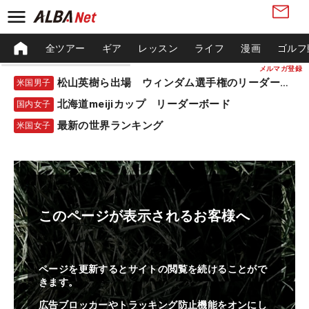
全ツアー
ギア
レッスン
ライフ
漫画
ゴルフ
メルマガ登録
松山英樹ら出場 ウィンダム選手権のリーダーボード
米国男子
北海道meijiカップ リーダーボード
国内女子
最新の世界ランキング
米国女子
このページが表示されるお客様へ
ページを更新するとサイトの閲覧を続けることがで
きます。
広告ブロッカーやトラッキング防止機能をオンにし