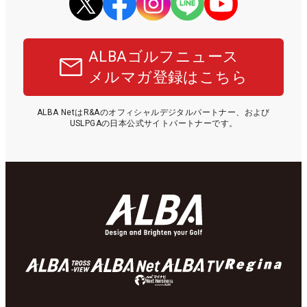
ALBAゴルフニュース
メルマガ登録はこちら
ALBA NetはR&Aのオフィシャルデジタルパートナー、および
USLPGAの日本公式サイトパートナーです。