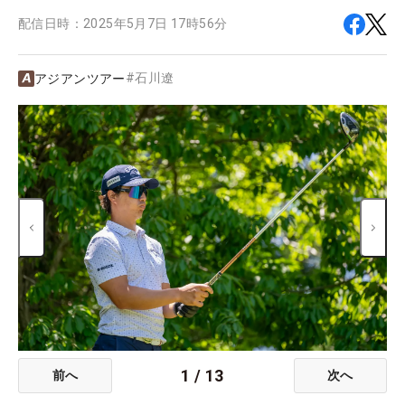
配信日時：
2025年5月7日 17時56分
#
石川遼
アジアンツアー
1
/
13
前へ
次へ