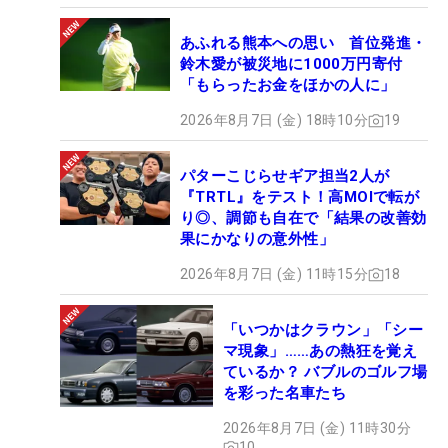
あふれる熊本への思い 首位発進・
鈴木愛が被災地に1000万円寄付
「もらったお金をほかの人に」
2026年8月7日 (金) 18時10分
19
パターこじらせギア担当2人が
『TRTL』をテスト！高MOIで転が
り◎、調節も自在で「結果の改善効
果にかなりの意外性」
2026年8月7日 (金) 11時15分
18
「いつかはクラウン」「シー
マ現象」……あの熱狂を覚え
ているか？ バブルのゴルフ場
を彩った名車たち
2026年8月7日 (金) 11時30分
10