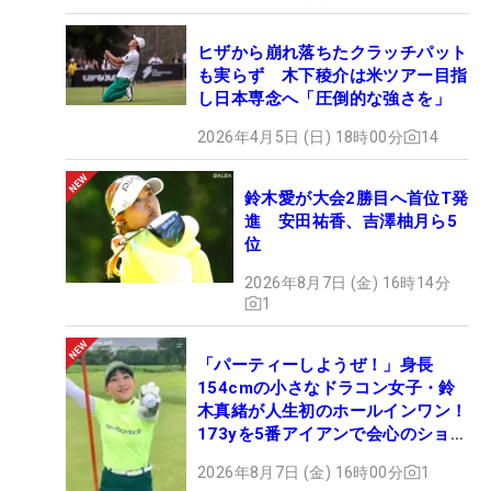
ヒザから崩れ落ちたクラッチパット
も実らず 木下稜介は米ツアー目指
し日本専念へ「圧倒的な強さを」
2026年4月5日 (日) 18時00分
14
鈴木愛が大会2勝目へ首位T発
進 安田祐香、吉澤柚月ら5
位
2026年8月7日 (金) 16時14分
1
「パーティーしようぜ！」身長
154cmの小さなドラコン女子・鈴
木真緒が人生初のホールインワン！
173yを5番アイアンで会心のショッ
ト
2026年8月7日 (金) 16時00分
1