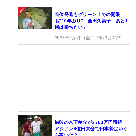
首位発進もグリーン上での開眼
も“10年ぶり” 金田久美子「あと1
回は勝ちたい」
2026年8月7日 (金) 17時29分
19
惜敗の木下稜介が2700万円獲得
アジアン3億円大会で日本勢はいく
ら稼いだ？