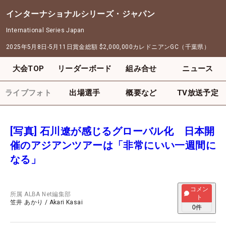
インターナショナルシリーズ・ジャパン
International Series Japan
2025年5月8日-5月11日
賞金総額
$2,000,000
カレドニアンGC（千葉県）
大会TOP
リーダーボード
組み合せ
ニュース
ライブフォト
出場選手
概要など
TV放送予定
[写真] 石川遼が感じるグローバル化 日本開
催のアジアンツアーは「非常にいい一週間に
なる」
コメン
所属
ALBA Net編集部
ト
笠井 あかり
/
Akari Kasai
0
件