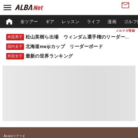
全ツアー
ギア
レッスン
ライフ
漫画
ゴルフ
メルマガ登録
松山英樹ら出場 ウィンダム選手権のリーダーボード
米国男子
北海道meijiカップ リーダーボード
国内女子
最新の世界ランキング
米国女子
Asianツアー