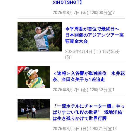
のHOTSHOT】
2026年8月7日 (金) 12時00分
7
今平周吾が首位で最終日へ
日本開催のアジアンツアー高
額賞金大会
2026年4月4日 (土) 16時36分
1
＜速報＞入谷響が単独首位 永井花
奈、金田久美子ら1差追走
2026年8月7日 (金) 12時42分
1
「一流ホテルにチャーター機」やっ
ぱりすごい“LIVの世界” 浅地洋佑
は生き残りかけて世界行脚
2026年4月5日 (日) 17時21分
14