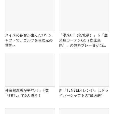
スイスの叡智が生んだTPTシ
「潮来CC（茨城県）」＆「鹿
ャフトで、ゴルフを異次元の
児島ガーデンGC（鹿児島
世界へ
県）」の無料プレー券が当た
る！！
仲宗根澄香が平均パット数
新『TENSEIオレンジ』はドラ
『TRTL』で6人抜き！
イバーシャフトの“最適解”