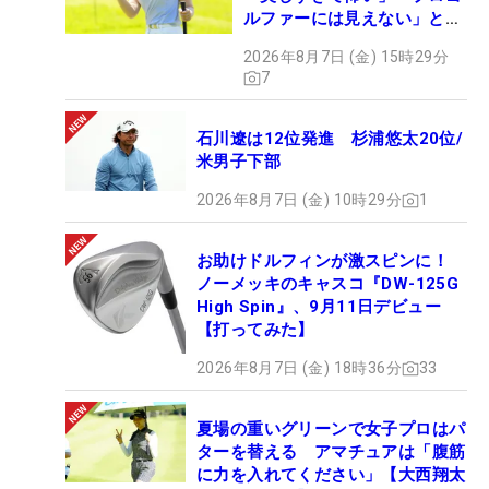
ルファーには見えない」とコ
メント殺到
2026年8月7日 (金) 15時29分
7
石川遼は12位発進 杉浦悠太20位/
米男子下部
2026年8月7日 (金) 10時29分
1
お助けドルフィンが激スピンに！
ノーメッキのキャスコ『DW-125G
High Spin』、9月11日デビュー
【打ってみた】
2026年8月7日 (金) 18時36分
33
夏場の重いグリーンで女子プロはパ
ターを替える アマチュアは「腹筋
に力を入れてください」【大西翔太