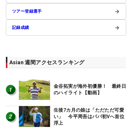
→
ツアー登録選手
→
記録成績
Asian 週間アクセスランキング
金谷拓実が海外初優勝！ 最終日
1
のハイライト【動画】
生後7カ月の娘は「ただただ可愛
2
い」 今平周吾はパパ初Vへ首位
浮上