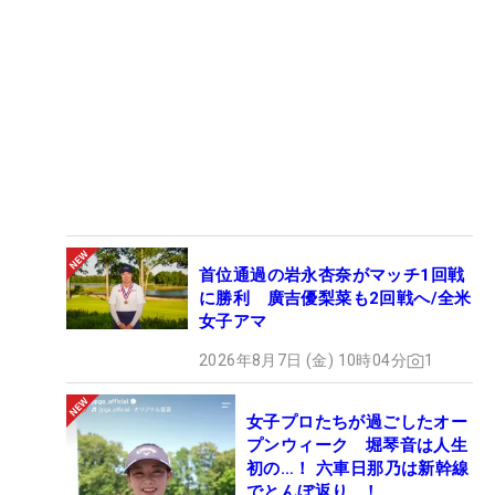
首位通過の岩永杏奈がマッチ1回戦
に勝利 廣吉優梨菜も2回戦へ/全米
女子アマ
2026年8月7日 (金) 10時04分
1
女子プロたちが過ごしたオー
プンウィーク 堀琴音は人生
初の…！ 六車日那乃は新幹線
でとんぼ返り…！