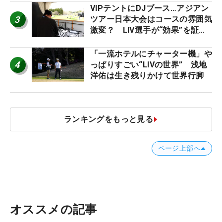
VIPテントにDJブース…アジアン
3
ツアー日本大会はコースの雰囲気
激変？ LIV選手が“効果”を証言
「静かなほうが…」
「一流ホテルにチャーター機」や
4
っぱりすごい“LIVの世界” 浅地
洋佑は生き残りかけて世界行脚
ランキングをもっと見る
ページ上部へ
オススメの記事