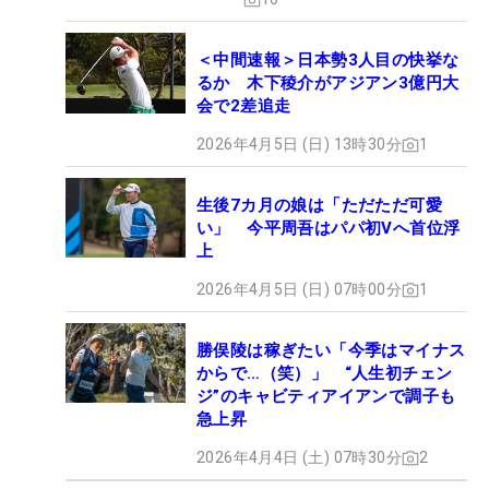
＜中間速報＞日本勢3人目の快挙な
るか 木下稜介がアジアン3億円大
会で2差追走
2026年4月5日 (日) 13時30分
1
生後7カ月の娘は「ただただ可愛
い」 今平周吾はパパ初Vへ首位浮
上
2026年4月5日 (日) 07時00分
1
勝俣陵は稼ぎたい「今季はマイナス
からで…（笑）」 “人生初チェン
ジ”のキャビティアイアンで調子も
急上昇
2026年4月4日 (土) 07時30分
2