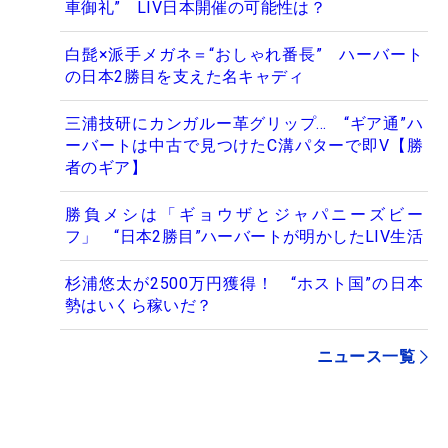
車御礼” LIV日本開催の可能性は？
白髭×派手メガネ＝“おしゃれ番長” ハーバート
の日本2勝目を支えた名キャディ
三浦技研にカンガルー革グリップ… “ギア通”ハ
ーバートは中古で見つけたC溝パターで即V【勝
者のギア】
勝負メシは「ギョウザとジャパニーズビー
フ」 “日本2勝目”ハーバートが明かしたLIV生活
杉浦悠太が2500万円獲得！ “ホスト国”の日本
勢はいくら稼いだ？
ニュース一覧