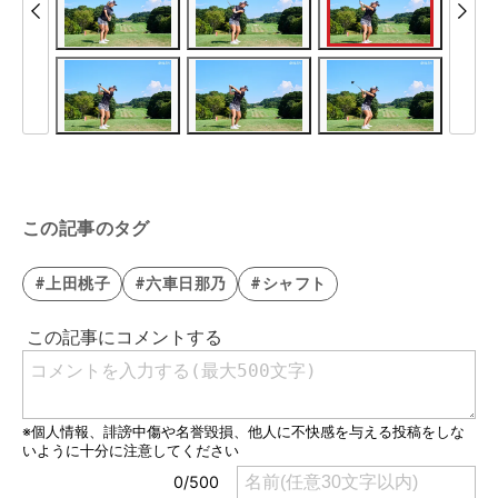
この記事のタグ
#上田桃子
#六車日那乃
#シャフト