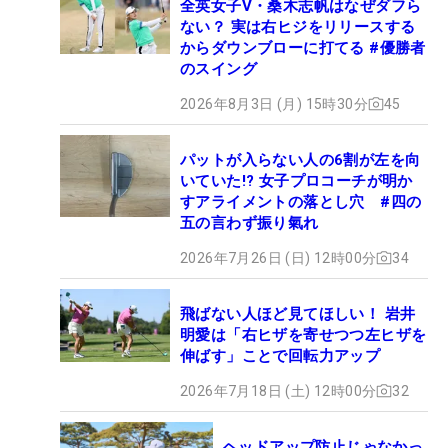
全英女子V・桑木志帆はなぜダフら
ない？ 実は右ヒジをリリースする
からダウンブローに打てる #優勝者
のスイング
2026年8月3日 (月) 15時30分
45
パットが入らない人の6割が左を向
いていた!? 女子プロコーチが明か
すアライメントの落とし穴 #四の
五の言わず振り氣れ
2026年7月26日 (日) 12時00分
34
飛ばない人ほど見てほしい！ 岩井
明愛は「右ヒザを寄せつつ左ヒザを
伸ばす」ことで回転力アップ
2026年7月18日 (土) 12時00分
32
ヘッドアップ防止じゃなかっ