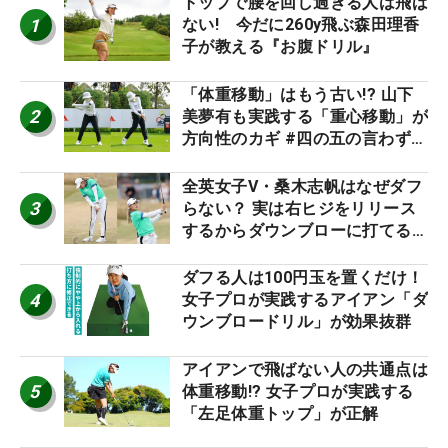
トップで腰を回し過ぎる人は飛ば
1
ない! 今だに260y飛ぶ森田理香
子が教える『お腹ドリル』
「体重移動」はもう古い!? 山下
2
美夢有も実践する「重心移動」が
方向性のカギ #四の五の言わず振
り氣れ
全英女子V・桑木志帆はなぜダフ
3
らない？ 実は右ヒジをリリース
するからダウンブローに打てる #
優勝者のスイング
ダフる人は100円玉を置くだけ！
4
女子プロが実践するアイアン「ダ
ウンブロードリル」が効果抜群
アイアンで飛ばない人の共通点は
5
体重移動!? 女子プロが実践する
「左足体重トップ」が正解