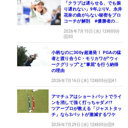
「クラブは遅らせる、でも振
り遅れない」9年ぶりV、永井
花奈の曲がらない秘密をプロ
コーチが解剖 #優勝者のス
イング
2026年7月15日 (水) 12時00分
33
小柄なのに300y超連発！ PGAの猛
者と渡り合うC・モリカワが“ウィ
ークグリップ”と”掌屈”を行う納得
の理由
2026年7月16日 (木) 12時00分
41
アマチュアはショートパットでライ
ンを消して強く打っちゃダメ!?
ツアープロが教える「ジャストタッ
チ」なら3パットが激減するワケ
2026年7月29日 (水) 12時00分
9