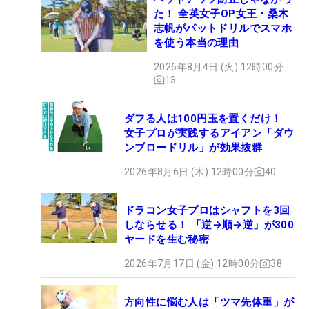
た！ 全英女子OP女王・桑木
志帆がパットドリルでスマホ
を使う本当の理由
2026年8月4日 (火) 12時00分
13
ダフる人は100円玉を置くだけ！
女子プロが実践するアイアン「ダウ
ンブロードリル」が効果抜群
2026年8月6日 (木) 12時00分
40
ドラコン女子プロはシャフトを3回
しならせる！ 「逆→順→逆」が300
ヤードを生む秘密
2026年7月17日 (金) 12時00分
38
方向性に悩む人は「ツマ先体重」が