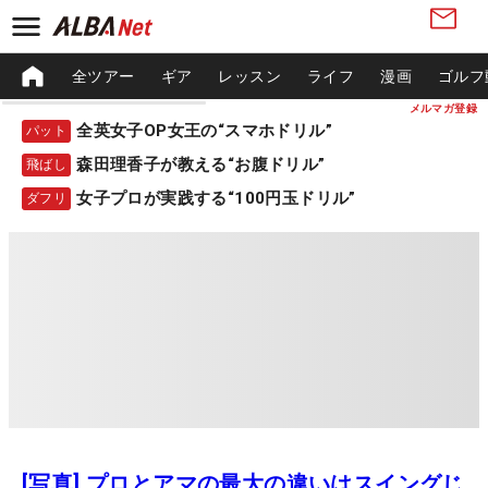
全ツアー
ギア
レッスン
ライフ
漫画
ゴルフ
メルマガ登録
全英女子OP女王の“スマホドリル”
パット
森田理香子が教える“お腹ドリル”
飛ばし
女子プロが実践する“100円玉ドリル”
ダフリ
[写真] プロとアマの最大の違いはスイングじ