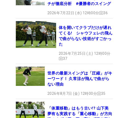
チが徹底分析 #優勝者のスイング
2026年7月22日 (水) 12時00分
36
体を開いてクラブだけが遅れ
てくる! シャウフェレの飛ん
で曲がらない技術がすごかっ
た
2026年7月25日 (土) 12時00分
37
世界の最新スイングは「圧縮」がキ
ーワード！ 久常涼が飛んで曲がら
ない理由
2026年8月7日 (金) 12時00分
35
「体重移動」はもう古い!? 山下美
夢有も実践する「重心移動」が方向