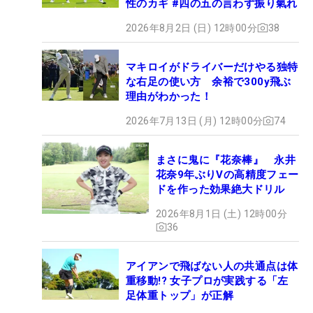
性のカギ #四の五の言わず振り氣れ
2026年8月2日 (日) 12時00分
38
マキロイがドライバーだけやる独特
な右足の使い方 余裕で300y飛ぶ
理由がわかった！
2026年7月13日 (月) 12時00分
74
まさに鬼に『花奈棒』 永井
花奈9年ぶりVの高精度フェー
ドを作った効果絶大ドリル
2026年8月1日 (土) 12時00分
36
アイアンで飛ばない人の共通点は体
重移動!? 女子プロが実践する「左
足体重トップ」が正解