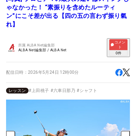
ゃなかった！ “素振りを含めたルーティ
ン”にこそ差が出る【四の五の言わず振り氣
れ】
コメン
所属
ALBA Net編集部
ト
ALBA Net編集部
/
ALBA Net
0
件
配信日時：
2026年5月24日 12時00分
レッスン
#
上田桃子
#
六車日那乃
#
シャフト