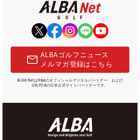
ALBAゴルフニュース
メルマガ登録はこちら
ALBA NetはR&Aのオフィシャルデジタルパートナー、および
USLPGAの日本公式サイトパートナーです。