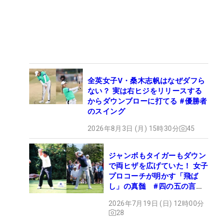
全英女子V・桑木志帆はなぜダフら
ない？ 実は右ヒジをリリースする
からダウンブローに打てる #優勝者
のスイング
2026年8月3日 (月) 15時30分
45
ジャンボもタイガーもダウン
で両ヒザを広げていた！ 女子
プロコーチが明かす「飛ば
し」の真髄 #四の五の言わ
ず振り氣れ
2026年7月19日 (日) 12時00分
28