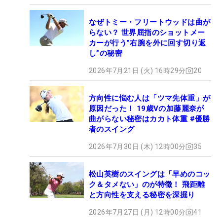
なぜトミー・フリートウッドは曲が
らない？ 世界屈指のショットメー
カーが行う”右腕を外に回す切り返
し”の秘密
2026年7月21日 (火) 16時29分
20
方向性に悩む人は「ツマ先体重」が
原因だった！ 19歳Vの加藤麗奈が
曲がらない秘密はカカト体重 #優勝
者のスイング
2026年7月30日 (木) 12時00分
35
松山英樹のスイングは「早めのコッ
ク＆タメない」のが特徴！ 飛距離
と方向性を支える秘密を深掘り
2026年7月27日 (月) 12時00分
41