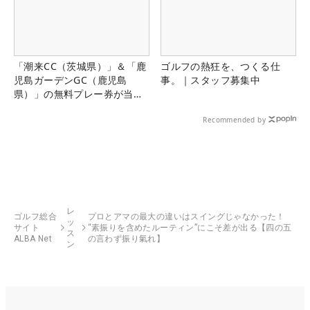
「潮来CC（茨城県）」＆「鹿
ゴルフの熱狂を、つくる仕
児島ガーデンGC（鹿児島
事。｜スタッフ募集中
県）」の無料プレー券が当た
る！！
Recommended by
レ
ゴルフ総合
プロとアマの最大の違いはスイングじゃなかった！
ッ
サイト
“素振りを含めたルーティン”にこそ差が出る【四の五
ス
ALBA Net
の言わず振り氣れ】
ン