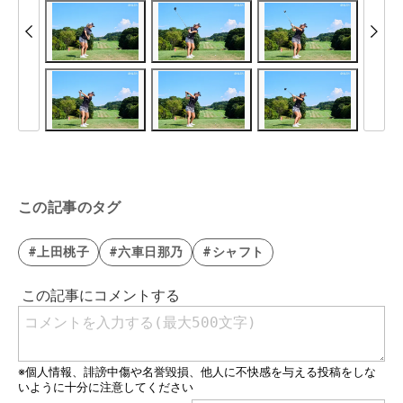
この記事のタグ
#上田桃子
#六車日那乃
#シャフト