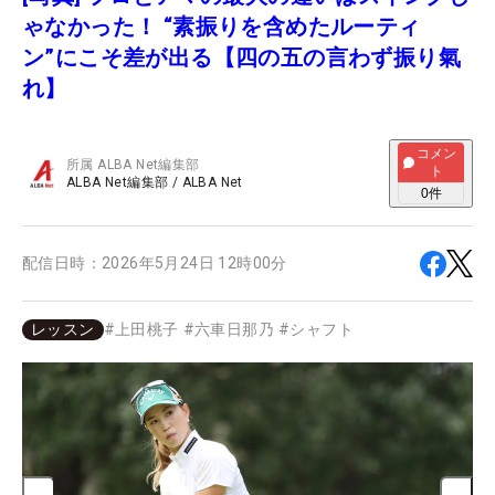
ゃなかった！ “素振りを含めたルーティ
ン”にこそ差が出る【四の五の言わず振り氣
れ】
コメン
所属
ALBA Net編集部
ト
ALBA Net編集部
/
ALBA Net
0
件
配信日時：
2026年5月24日 12時00分
レッスン
#
上田桃子
#
六車日那乃
#
シャフト