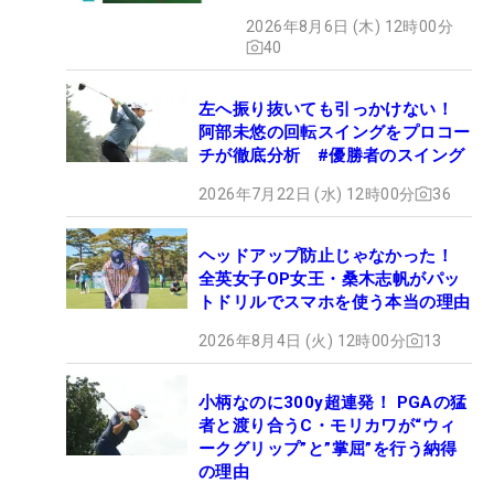
2026年8月6日 (木) 12時00分
40
左へ振り抜いても引っかけない！
阿部未悠の回転スイングをプロコー
チが徹底分析 #優勝者のスイング
2026年7月22日 (水) 12時00分
36
ヘッドアップ防止じゃなかった！
全英女子OP女王・桑木志帆がパッ
トドリルでスマホを使う本当の理由
2026年8月4日 (火) 12時00分
13
小柄なのに300y超連発！ PGAの猛
者と渡り合うC・モリカワが“ウィ
ークグリップ”と”掌屈”を行う納得
の理由