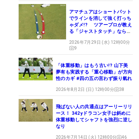
アマチュアはショートパット
でラインを消して強く打っち
ゃダメ!? ツアープロが教え
る「ジャストタッチ」なら3
パットが激減するワケ
2026年7月29日 (水) 12時00分
9
「体重移動」はもう古い!? 山下美
夢有も実践する「重心移動」が方向
性のカギ #四の五の言わず振り氣れ
2026年8月2日 (日) 12時00分
38
飛ばない人の共通点はアーリーリリ
ース！ 342yドラコン女子は斜めに
体重移動してシャフトを強烈に逆し
なり
2026年7月14日 (火) 12時00分
46