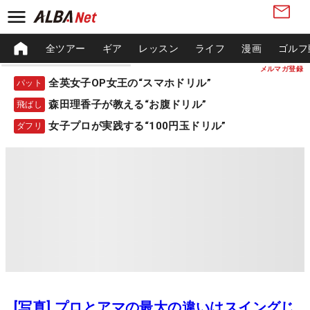
全ツアー
ギア
レッスン
ライフ
漫画
ゴルフ
メルマガ登録
全英女子OP女王の“スマホドリル”
パット
森田理香子が教える“お腹ドリル”
飛ばし
女子プロが実践する“100円玉ドリル”
ダフリ
[写真] プロとアマの最大の違いはスイングじ