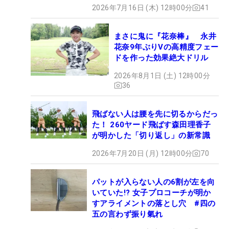
2026年7月16日 (木) 12時00分
41
まさに鬼に『花奈棒』 永井
花奈9年ぶりVの高精度フェー
ドを作った効果絶大ドリル
2026年8月1日 (土) 12時00分
36
飛ばない人は腰を先に切るからだっ
た！ 260ヤード飛ばす森田理香子
が明かした「切り返し」の新常識
2026年7月20日 (月) 12時00分
70
パットが入らない人の6割が左を向
いていた!? 女子プロコーチが明か
すアライメントの落とし穴 #四の
五の言わず振り氣れ