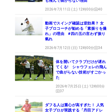
も飛んで曲がらない理由
2026年7月11日 (土) 12時00分
40
動画でスイング確認は逆効果？ 女
子プロコーチが勧める「素振りを撮
れ」の理由 #四の五の言わず振り
氣れ
2026年7月12日 (日) 12時00分
34
体を開いてクラブだけが遅れ
てくる! シャウフェレの飛ん
で曲がらない技術がすごかっ
た
2026年7月25日 (土) 12時00分
37
ダフる人は重心が高すぎた！ 人気
女子プロが実践する「丹田アドレ