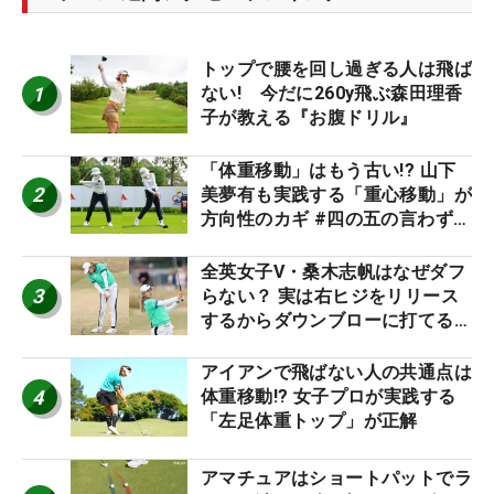
トップで腰を回し過ぎる人は飛ば
1
ない! 今だに260y飛ぶ森田理香
子が教える『お腹ドリル』
「体重移動」はもう古い!? 山下
2
美夢有も実践する「重心移動」が
方向性のカギ #四の五の言わず振
り氣れ
全英女子V・桑木志帆はなぜダフ
3
らない？ 実は右ヒジをリリース
するからダウンブローに打てる #
優勝者のスイング
アイアンで飛ばない人の共通点は
4
体重移動!? 女子プロが実践する
「左足体重トップ」が正解
アマチュアはショートパットでラ