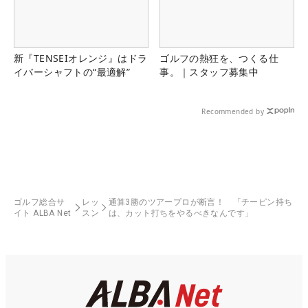
新『TENSEIオレンジ』はドラ
ゴルフの熱狂を、つくる仕
イバーシャフトの“最適解”
事。｜スタッフ募集中
Recommended by
ゴルフ総合サ
レッ
通算3勝のツアープロが断言！ 「チーピン持ち
イト ALBA Net
スン
は、カット打ちをやるべきなんです」