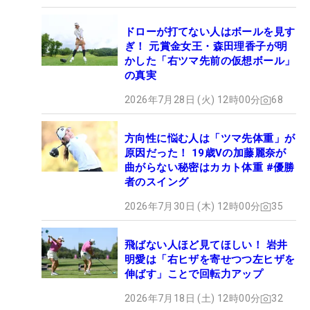
ドローが打てない人はボールを見す
ぎ！ 元賞金女王・森田理香子が明
かした「右ツマ先前の仮想ボール」
の真実
2026年7月28日 (火) 12時00分
68
方向性に悩む人は「ツマ先体重」が
原因だった！ 19歳Vの加藤麗奈が
曲がらない秘密はカカト体重 #優勝
者のスイング
2026年7月30日 (木) 12時00分
35
飛ばない人ほど見てほしい！ 岩井
明愛は「右ヒザを寄せつつ左ヒザを
伸ばす」ことで回転力アップ
2026年7月18日 (土) 12時00分
32