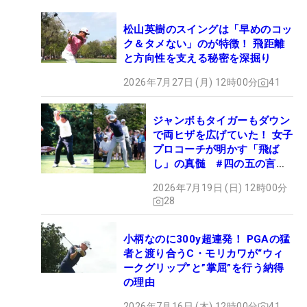
松山英樹のスイングは「早めのコッ
ク＆タメない」のが特徴！ 飛距離
と方向性を支える秘密を深掘り
2026年7月27日 (月) 12時00分
41
ジャンボもタイガーもダウン
で両ヒザを広げていた！ 女子
プロコーチが明かす「飛ば
し」の真髄 #四の五の言わ
ず振り氣れ
2026年7月19日 (日) 12時00分
28
小柄なのに300y超連発！ PGAの猛
者と渡り合うC・モリカワが“ウィ
ークグリップ”と”掌屈”を行う納得
の理由
2026年7月16日 (木) 12時00分
41