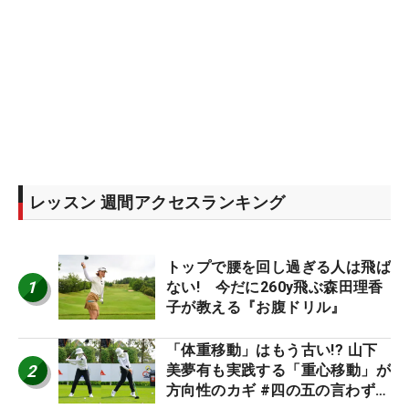
レッスン 週間アクセスランキング
トップで腰を回し過ぎる人は飛ば
1
ない! 今だに260y飛ぶ森田理香
子が教える『お腹ドリル』
「体重移動」はもう古い!? 山下
2
美夢有も実践する「重心移動」が
方向性のカギ #四の五の言わず振