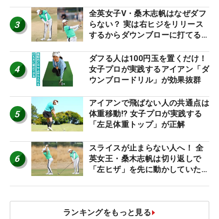
り氣れ
全英女子V・桑木志帆はなぜダフ
3
らない？ 実は右ヒジをリリース
するからダウンブローに打てる #
優勝者のスイング
ダフる人は100円玉を置くだけ！
4
女子プロが実践するアイアン「ダ
ウンブロードリル」が効果抜群
アイアンで飛ばない人の共通点は
5
体重移動!? 女子プロが実践する
「左足体重トップ」が正解
スライスが止まらない人へ！ 全
6
英女王・桑木志帆は切り返しで
「左ヒザ」を先に動かしていた
#優勝者のスイング
ランキングをもっと見る