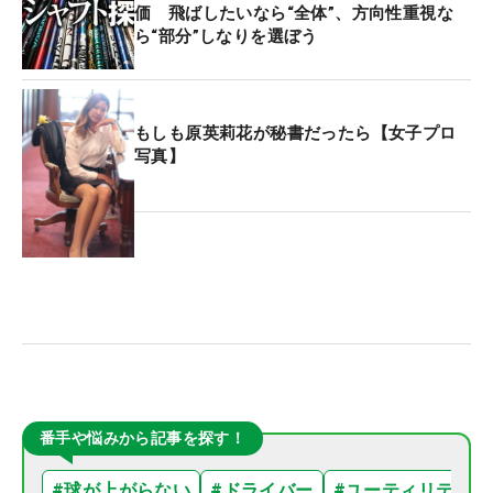
価 飛ばしたいなら“全体”、方向性重視な
ら“部分”しなりを選ぼう
もしも原英莉花が秘書だったら【女子プロ
写真】
番手や悩みから記事を探す！
#
球が上がらない
#
ドライバー
#
ユーティリティ