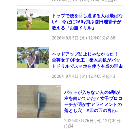
トップで腰を回し過ぎる人は飛ばな
い! 今だに260y飛ぶ森田理香子が
教える『お腹ドリル』
2026年8月5日 (水) 12時00分
68
ヘッドアップ防止じゃなかった！
全英女子OP女王・桑木志帆がパッ
トドリルでスマホを使う本当の理由
2026年8月4日 (火) 12時00分
13
パットが入らない人の6割が
左を向いていた!? 女子プロコ
ーチが明かすアライメントの
落とし穴 #四の五の言わず
振り氣れ
2026年7月26日 (日) 12時00分
34