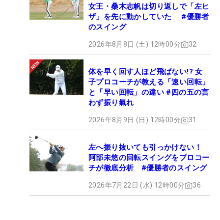
女王・桑木志帆は切り返しで「左ヒ
ザ」を先に動かしていた #優勝者
のスイング
2026年8月8日 (土) 12時00分
32
体を早く回す人ほど飛ばない!? 女
子プロコーチが教える「速い回転」
と「早い回転」の違い #四の五の言
わず振り氣れ
2026年8月9日 (日) 12時00分
31
左へ振り抜いても引っかけない！
阿部未悠の回転スイングをプロコー
チが徹底分析 #優勝者のスイング
2026年7月22日 (水) 12時00分
36