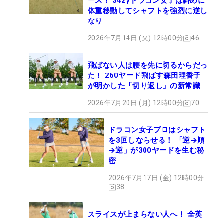
ース！ 342yドラコン女子は斜めに
体重移動してシャフトを強烈に逆し
なり
2026年7月14日 (火) 12時00分
46
飛ばない人は腰を先に切るからだっ
た！ 260ヤード飛ばす森田理香子
が明かした「切り返し」の新常識
2026年7月20日 (月) 12時00分
70
ドラコン女子プロはシャフト
を3回しならせる！ 「逆→順
→逆」が300ヤードを生む秘
密
2026年7月17日 (金) 12時00分
38
スライスが止まらない人へ！ 全英