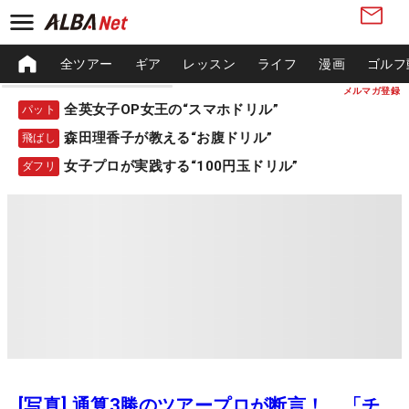
全ツアー
ギア
レッスン
ライフ
漫画
ゴルフ
メルマガ登録
全英女子OP女王の“スマホドリル”
パット
森田理香子が教える“お腹ドリル”
飛ばし
女子プロが実践する“100円玉ドリル”
ダフリ
[写真] 通算3勝のツアープロが断言！ 「チ