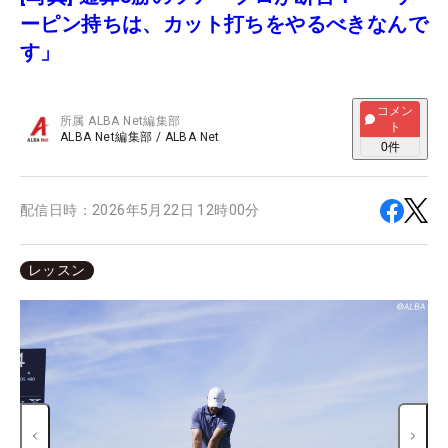
ーピン持ちは、カット打ちをやるべきなんで
す」
コメン
所属
ALBA Net編集部
ト
ALBA Net編集部
/
ALBA Net
0
件
配信日時：
2026年5月22日 12時00分
レッスン