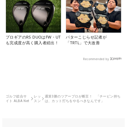
プロギアのRS DUOはFW・UT
パターこじらせ記者が
も完成度が高く購入者続出！
「TRTL」で大改善
Recommended by
ゴルフ総合サ
レッ
通算3勝のツアープロが断言！ 「チーピン持ち
イト ALBA Net
スン
は、カット打ちをやるべきなんです」