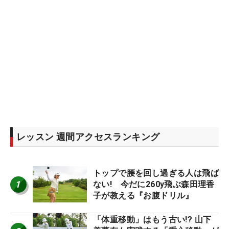
レッスン 週間アクセスランキング
トップで腰を回し過ぎる人は飛ば
1
ない! 今だに260y飛ぶ森田理香
子が教える『お腹ドリル』
「体重移動」はもう古い!? 山下