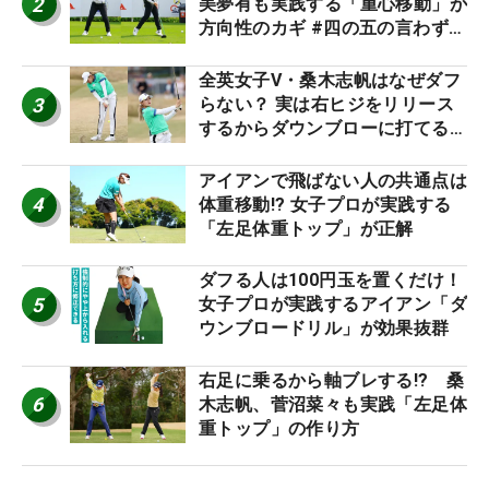
2
美夢有も実践する「重心移動」が
方向性のカギ #四の五の言わず振
り氣れ
全英女子V・桑木志帆はなぜダフ
3
らない？ 実は右ヒジをリリース
するからダウンブローに打てる #
優勝者のスイング
アイアンで飛ばない人の共通点は
4
体重移動!? 女子プロが実践する
「左足体重トップ」が正解
ダフる人は100円玉を置くだけ！
5
女子プロが実践するアイアン「ダ
ウンブロードリル」が効果抜群
右足に乗るから軸ブレする!? 桑
6
木志帆、菅沼菜々も実践「左足体
重トップ」の作り方