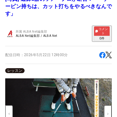
ーピン持ちは、カット打ちをやるべきなんで
す」
コメン
所属
ALBA Net編集部
ト
ALBA Net編集部
/
ALBA Net
0
件
配信日時：
2026年5月22日 12時00分
レッスン