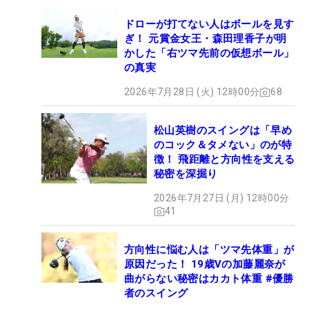
ドローが打てない人はボールを見す
ぎ！ 元賞金女王・森田理香子が明
かした「右ツマ先前の仮想ボール」
の真実
2026年7月28日 (火) 12時00分
68
松山英樹のスイングは「早め
のコック＆タメない」のが特
徴！ 飛距離と方向性を支える
秘密を深掘り
2026年7月27日 (月) 12時00分
41
方向性に悩む人は「ツマ先体重」が
原因だった！ 19歳Vの加藤麗奈が
曲がらない秘密はカカト体重 #優勝
者のスイング