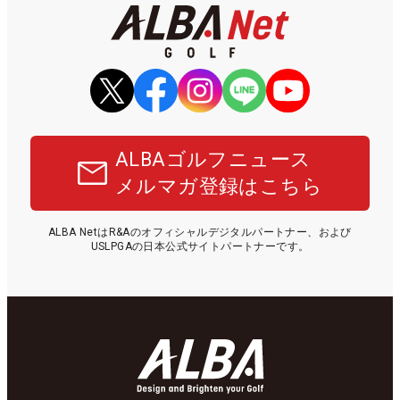
ALBAゴルフニュース
メルマガ登録はこちら
ALBA NetはR&Aのオフィシャルデジタルパートナー、および
USLPGAの日本公式サイトパートナーです。