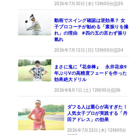
2026年7月30日 (木) 12時00分
35
動画でスイング確認は逆効果？ 女
子プロコーチが勧める「素振りを撮
れ」の理由 #四の五の言わず振り
氣れ
2026年7月12日 (日) 12時00分
34
まさに鬼に『花奈棒』 永井花奈9
年ぶりVの高精度フェードを作った
効果絶大ドリル
2026年8月1日 (土) 12時00分
36
ダフる人は重心が高すぎた！
人気女子プロが実践する「丹
田アドレス」の効果
2026年7月23日 (木) 12時00分