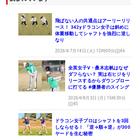
飛ばない人の共通点はアーリーリリ
ース！ 342yドラコン女子は斜めに
体重移動してシャフトを強烈に逆し
なり
2026年7月14日 (火) 12時00分
46
全英女子V・桑木志帆はなぜ
ダフらない？ 実は右ヒジをリ
リースするからダウンブロー
に打てる #優勝者のスイング
2026年8月3日 (月) 15時30分
45
ドラコン女子プロはシャフトを3回
しならせる！ 「逆→順→逆」が300
ヤードを生む秘密