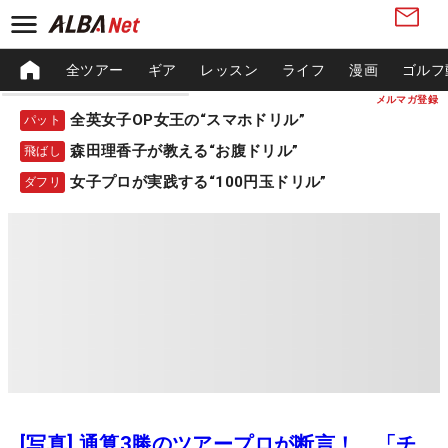
全ツアー
ギア
レッスン
ライフ
漫画
ゴルフ
メルマガ登録
全英女子OP女王の“スマホドリル”
パット
森田理香子が教える“お腹ドリル”
飛ばし
女子プロが実践する“100円玉ドリル”
ダフリ
[写真] 通算3勝のツアープロが断言！ 「チ