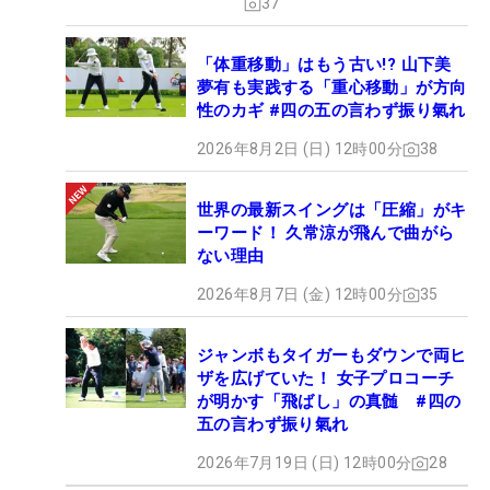
37
「体重移動」はもう古い!? 山下美
夢有も実践する「重心移動」が方向
性のカギ #四の五の言わず振り氣れ
2026年8月2日 (日) 12時00分
38
世界の最新スイングは「圧縮」がキ
ーワード！ 久常涼が飛んで曲がら
ない理由
2026年8月7日 (金) 12時00分
35
ジャンボもタイガーもダウンで両ヒ
ザを広げていた！ 女子プロコーチ
が明かす「飛ばし」の真髄 #四の
五の言わず振り氣れ
2026年7月19日 (日) 12時00分
28