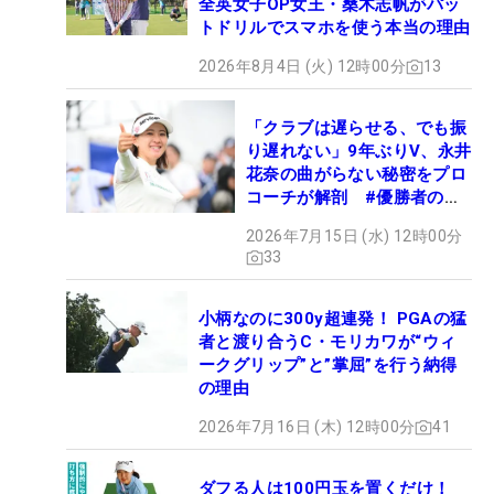
全英女子OP女王・桑木志帆がパッ
トドリルでスマホを使う本当の理由
2026年8月4日 (火) 12時00分
13
「クラブは遅らせる、でも振
り遅れない」9年ぶりV、永井
花奈の曲がらない秘密をプロ
コーチが解剖 #優勝者のス
イング
2026年7月15日 (水) 12時00分
33
小柄なのに300y超連発！ PGAの猛
者と渡り合うC・モリカワが“ウィ
ークグリップ”と”掌屈”を行う納得
の理由
2026年7月16日 (木) 12時00分
41
ダフる人は100円玉を置くだけ！