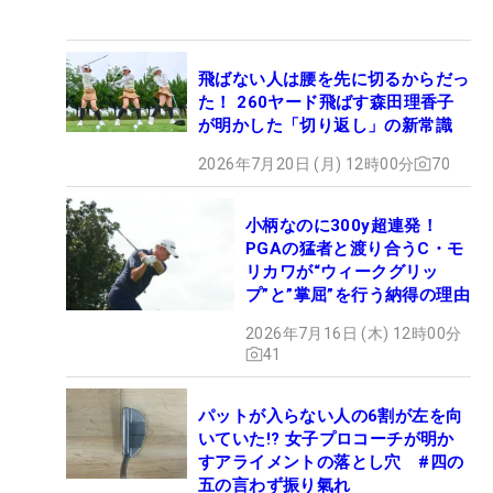
飛ばない人は腰を先に切るからだっ
た！ 260ヤード飛ばす森田理香子
が明かした「切り返し」の新常識
2026年7月20日 (月) 12時00分
70
小柄なのに300y超連発！
PGAの猛者と渡り合うC・モ
リカワが“ウィークグリッ
プ”と”掌屈”を行う納得の理由
2026年7月16日 (木) 12時00分
41
パットが入らない人の6割が左を向
いていた!? 女子プロコーチが明か
すアライメントの落とし穴 #四の
五の言わず振り氣れ