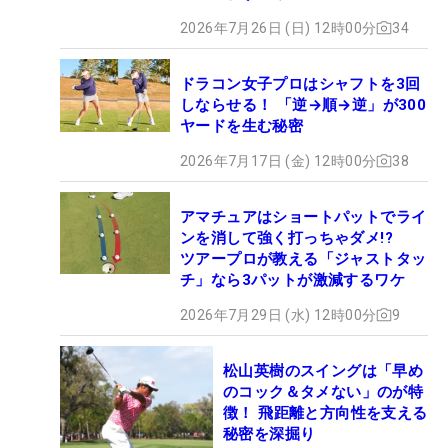
2026年7月26日 (日) 12時00分
34
ドラコン女子プロはシャフトを3回
しならせる！ 「逆→順→逆」が300
ヤードを生む秘密
2026年7月17日 (金) 12時00分
38
アマチュアはショートパットでライ
ンを消して強く打っちゃダメ!?
ツアープロが教える「ジャストタッ
チ」なら3パットが激減するワケ
2026年7月29日 (水) 12時00分
9
松山英樹のスイングは「早め
のコック＆タメない」のが特
徴！ 飛距離と方向性を支える
秘密を深掘り