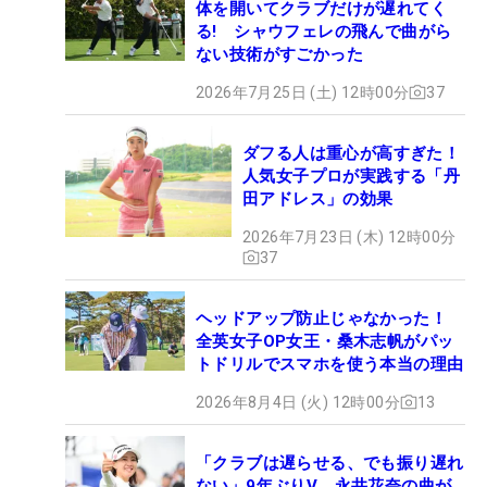
体を開いてクラブだけが遅れてく
る! シャウフェレの飛んで曲がら
ない技術がすごかった
2026年7月25日 (土) 12時00分
37
ダフる人は重心が高すぎた！
人気女子プロが実践する「丹
田アドレス」の効果
2026年7月23日 (木) 12時00分
37
ヘッドアップ防止じゃなかった！
全英女子OP女王・桑木志帆がパッ
トドリルでスマホを使う本当の理由
2026年8月4日 (火) 12時00分
13
「クラブは遅らせる、でも振り遅れ
ない」9年ぶりV、永井花奈の曲が