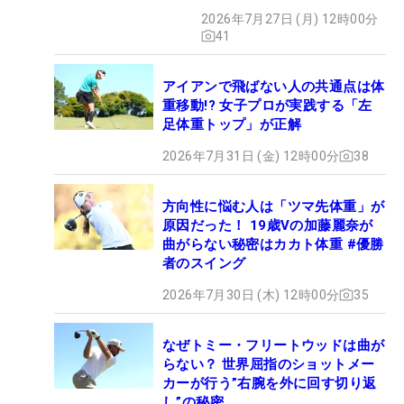
2026年7月27日 (月) 12時00分
41
アイアンで飛ばない人の共通点は体
重移動!? 女子プロが実践する「左
足体重トップ」が正解
2026年7月31日 (金) 12時00分
38
方向性に悩む人は「ツマ先体重」が
原因だった！ 19歳Vの加藤麗奈が
曲がらない秘密はカカト体重 #優勝
者のスイング
2026年7月30日 (木) 12時00分
35
なぜトミー・フリートウッドは曲が
らない？ 世界屈指のショットメー
カーが行う”右腕を外に回す切り返
し”の秘密