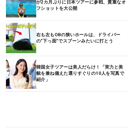
が2カ月ぶりに日本ツアーに参戦、貴重なオ
フショットを大公開
右も左もOBの狭いホールは、ドライバー
の“下っ面”でスプーンみたいに打とう
韓国女子ツアーは美人だらけ！「実力と美
貌を兼ね備えた選りすぐりの10人を写真で
紹介」