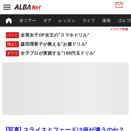
全ツアー
ギア
レッスン
ライフ
漫画
ゴルフ
メルマガ登録
全英女子OP女王の“スマホドリル”
パット
森田理香子が教える“お腹ドリル”
飛ばし
女子プロが実践する“100円玉ドリル”
ダフリ
[写真] スライスとフェードは何が違うのか？