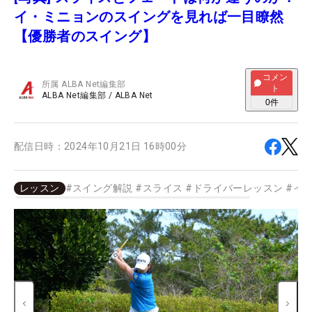
イ・ミニョンのスイングを見れば一目瞭然
【優勝者のスイング】
コメン
所属
ALBA Net編集部
ト
ALBA Net編集部
/
ALBA Net
0
件
配信日時：
2024年10月21日 16時00分
レッスン
#
スイング解説
#
スライス
#
ドライバーレッスン
#
イ