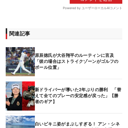
関連記事
原辰徳氏が大谷翔平のルーティンに言及
「彼の場合はストライクゾーンがゴルフの
ボール位置」
新ドライバーが導いた2年ぶりの勝利 「替
えて全てのプレーの安定感が戻った」【勝
者のギア】
白いビキニ姿がまぶしすぎる！ アン・シネ