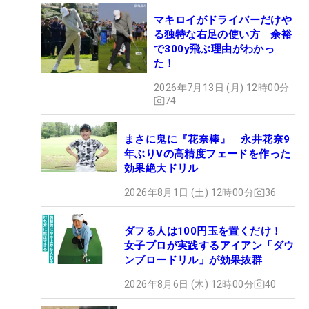
マキロイがドライバーだけや
る独特な右足の使い方 余裕
で300y飛ぶ理由がわかっ
た！
2026年7月13日 (月) 12時00分
74
まさに鬼に『花奈棒』 永井花奈9
年ぶりVの高精度フェードを作った
効果絶大ドリル
2026年8月1日 (土) 12時00分
36
ダフる人は100円玉を置くだけ！
女子プロが実践するアイアン「ダウ
ンブロードリル」が効果抜群
2026年8月6日 (木) 12時00分
40