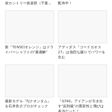
栄カントリー俱楽部（千葉
配布中！
県）
新『TENSEIオレンジ』はドラ
アディダス『コードカオス
イバーシャフトの“最適解”
27』は強烈な蹴りでパワーを
生む
最新モデル『FJクオンタム』
『G740』アイアンが引き出
を石井良介プロがチェック
す“反則級”の寛容性と飛びは
本当だった！