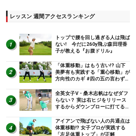
レッスン 週間アクセスランキング
トップで腰を回し過ぎる人は飛ば
1
ない! 今だに260y飛ぶ森田理香
子が教える『お腹ドリル』
「体重移動」はもう古い!? 山下
2
美夢有も実践する「重心移動」が
方向性のカギ #四の五の言わず振
り氣れ
全英女子V・桑木志帆はなぜダフ
3
らない？ 実は右ヒジをリリース
するからダウンブローに打てる #
優勝者のスイング
アイアンで飛ばない人の共通点は
4
体重移動!? 女子プロが実践する
「左足体重トップ」が正解