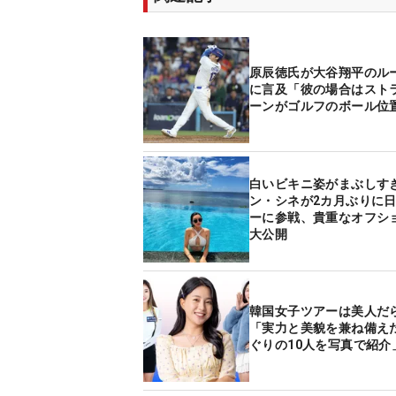
原辰徳氏が大谷翔平のル
に言及「彼の場合はスト
ーンがゴルフのボール位
白いビキニ姿がまぶしすぎ
ン・シネが2カ月ぶりに
ーに参戦、貴重なオフシ
大公開
韓国女子ツアーは美人だ
「実力と美貌を兼ね備え
ぐりの10人を写真で紹介