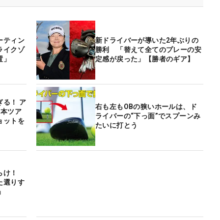
ーティン
新ドライバーが導いた2年ぶりの
ライクゾ
勝利 「替えて全てのプレーの安
置」
定感が戻った」【勝者のギア】
る！ ア
右も左もOBの狭いホールは、ド
日本ツア
ライバーの“下っ面”でスプーンみ
ョットを
たいに打とう
らけ！
た選りす
」