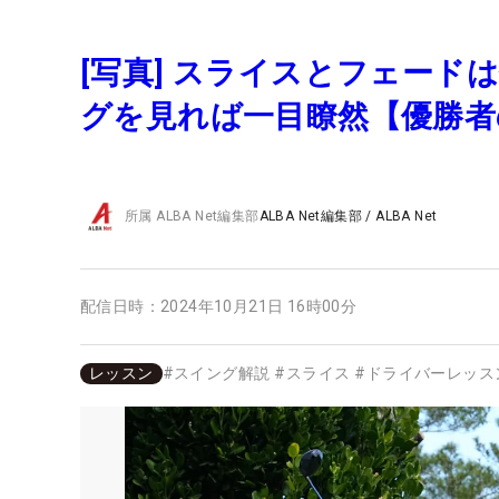
[写真] スライスとフェード
グを見れば一目瞭然【優勝者
所属
ALBA Net編集部
ALBA Net編集部
/
ALBA Net
配信日時：
2024年10月21日 16時00分
レッスン
#
スイング解説
#
スライス
#
ドライバーレッス