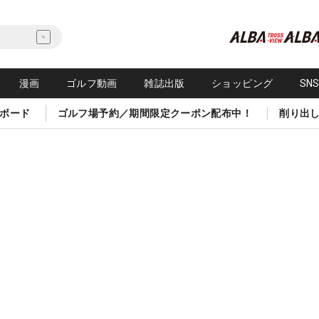
漫画
ゴルフ動画
雑誌出版
ショッピング
SN
ボード
ゴルフ場予約／期間限定クーポン配布中！
削り出