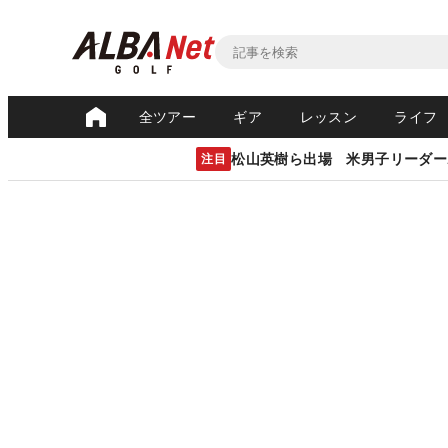
全ツアー
ギア
レッスン
ライフ
松山英樹ら出場 米男子リーダー
注目