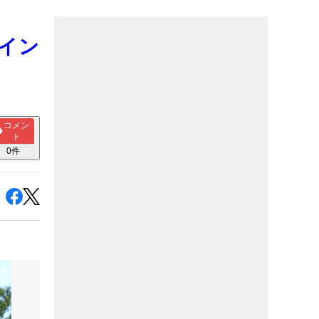
スイン
コメン
ト
0
件