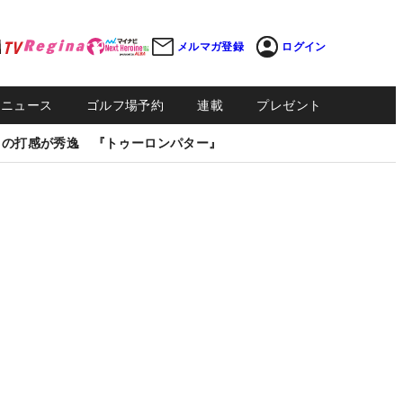
メルマガ登録
ログイン
Sニュース
ゴルフ場予約
連載
プレゼント
しの打感が秀逸 『トゥーロンパター』