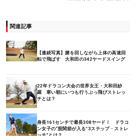
関連記事
【連続写真】腰を回しながら上体の高速回
転で飛ばす 大和田の342ヤードスイング
22年ドラコン大会の世界女王・大和田紗
羅 寒い朝にいつも行うぶっ飛びストレッ
チとは？
身長161センチで最長308ヤード！ ドラコ
ン女子の“股関節が入る‟3ステップ・ストレ
ッチ”とは？