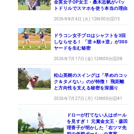
全英女子OP女王・桑木志帆がパッ
トドリルでスマホを使う本当の理由
2026年8月4日 (火) 12時00分
13
ドラコン女子プロはシャフトを3回
しならせる！ 「逆→順→逆」が300
ヤードを生む秘密
2026年7月17日 (金) 12時00分
38
松山英樹のスイングは「早めのコッ
ク＆タメない」のが特徴！ 飛距離
と方向性を支える秘密を深掘り
2026年7月27日 (月) 12時00分
41
ドローが打てない人はボール
を見すぎ！ 元賞金女王・森田
理香子が明かした「右ツマ先
前の仮想ボール」の真実