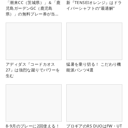
「潮来CC（茨城県）」＆「鹿
新『TENSEIオレンジ』はドラ
児島ガーデンGC（鹿児島
イバーシャフトの“最適解”
県）」の無料プレー券が当た
る！！
アディダス『コードカオス
猛暑を乗り切る！ こだわり機
27』は強烈な蹴りでパワーを
能派パンツ4選
生む
8-9月のプレーに2回使える！
プロギアのRS DUOはFW・UT