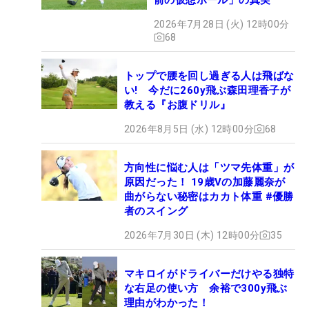
2026年7月28日 (火) 12時00分
68
トップで腰を回し過ぎる人は飛ばな
い! 今だに260y飛ぶ森田理香子が
教える『お腹ドリル』
2026年8月5日 (水) 12時00分
68
方向性に悩む人は「ツマ先体重」が
原因だった！ 19歳Vの加藤麗奈が
曲がらない秘密はカカト体重 #優勝
者のスイング
2026年7月30日 (木) 12時00分
35
マキロイがドライバーだけやる独特
な右足の使い方 余裕で300y飛ぶ
理由がわかった！