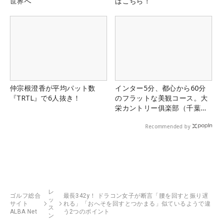
世界へ
はこちら！
仲宗根澄香が平均パット数
インター5分、都心から60分
『TRTL』で6人抜き！
のフラットな美観コース。大
栄カントリー俱楽部（千葉
県）
Recommended by
レ
ゴルフ総合
最長342y！ ドラコン女子が断言「腰を回すと振り遅
ッ
サイト
れる」「おへそを回すとつかまる」似ているようで違
ス
ALBA Net
う2つのポイント
ン