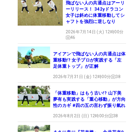
飛ばない人の共通点はアーリ
ーリリース！ 342yドラコン
女子は斜めに体重移動してシ
ャフトを強烈に逆しなり
2026年7月14日 (火) 12時00分
46
アイアンで飛ばない人の共通点は体
重移動!? 女子プロが実践する「左
足体重トップ」が正解
2026年7月31日 (金) 12時00分
38
「体重移動」はもう古い!? 山下美
夢有も実践する「重心移動」が方向
性のカギ #四の五の言わず振り氣れ
2026年8月2日 (日) 12時00分
38