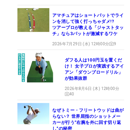
アマチュアはショートパットでライ
ンを消して強く打っちゃダメ!?
ツアープロが教える「ジャストタッ
チ」なら3パットが激減するワケ
2026年7月29日 (水) 12時00分
9
ダフる人は100円玉を置くだ
け！ 女子プロが実践するアイ
アン「ダウンブロードリル」
が効果抜群
2026年8月6日 (木) 12時00分
40
なぜトミー・フリートウッドは曲が
らない？ 世界屈指のショットメー
カーが行う”右腕を外に回す切り返
し”の秘密