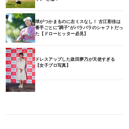
球がつかまるのに左ミスなし！ 古江彩佳は
番手ごとに“調子”がバラバラのシャフトだっ
た【ドローヒッター必見】
ドレスアップした政田夢乃が天使すぎる
【女子プロ写真】