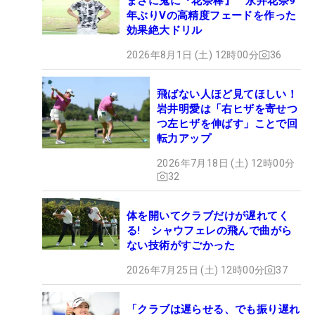
まさに鬼に『花奈棒』 永井花奈9
年ぶりVの高精度フェードを作った
効果絶大ドリル
2026年8月1日 (土) 12時00分
36
飛ばない人ほど見てほしい！
岩井明愛は「右ヒザを寄せつ
つ左ヒザを伸ばす」ことで回
転力アップ
2026年7月18日 (土) 12時00分
32
体を開いてクラブだけが遅れてく
る! シャウフェレの飛んで曲がら
ない技術がすごかった
2026年7月25日 (土) 12時00分
37
「クラブは遅らせる、でも振り遅れ