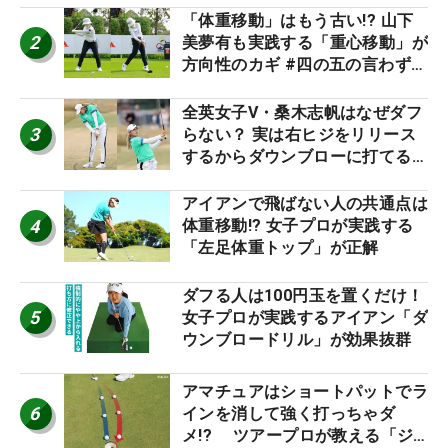
「体重移動」はもう古い!? 山下
2
美夢有も実践する「重心移動」が
方向性のカギ #四の五の言わず振
り氣れ
全英女子V・桑木志帆はなぜダフ
3
らない？ 実は右ヒジをリリース
するからダウンブローに打てる #
優勝者のスイング
アイアンで飛ばない人の共通点は
4
体重移動!? 女子プロが実践する
「左足体重トップ」が正解
ダフる人は100円玉を置くだけ！
5
女子プロが実践するアイアン「ダ
ウンブロードリル」が効果抜群
アマチュアはショートパットでラ
6
インを消して強く打っちゃダ
メ!? ツアープロが教える「ジ