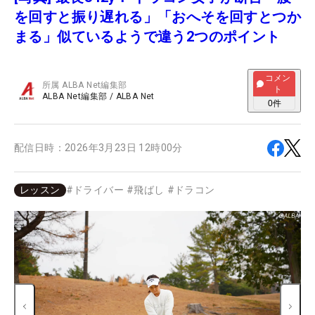
を回すと振り遅れる」「おへそを回すとつか
まる」似ているようで違う2つのポイント
コメン
所属
ALBA Net編集部
ト
ALBA Net編集部
/
ALBA Net
0
件
配信日時：
2026年3月23日 12時00分
レッスン
#
ドライバー
#
飛ばし
#
ドラコン