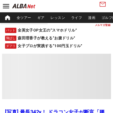
全ツアー
ギア
レッスン
ライフ
漫画
ゴルフ
メルマガ登録
全英女子OP女王の“スマホドリル”
パット
森田理香子が教える“お腹ドリル”
飛ばし
女子プロが実践する“100円玉ドリル”
ダフリ
[写真] 最長342y！ ドラコン女子が断言「腰