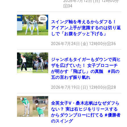
2026年7月12日 (日) 12時00分
34
スイング軸を考えるからダフる！
アイアン上手が意識するのは切り返
しで「お腹をグッと下げる」
2026年7月24日 (金) 12時00分
36
ジャンボもタイガーもダウンで両ヒ
ザを広げていた！ 女子プロコーチ
が明かす「飛ばし」の真髄 #四の
五の言わず振り氣れ
2026年7月19日 (日) 12時00分
28
全英女子V・桑木志帆はなぜダフら
ない？ 実は右ヒジをリリースする
からダウンブローに打てる #優勝者
のスイング