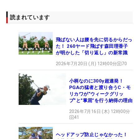
読まれています
飛ばない人は腰を先に切るからだっ
た！ 260ヤード飛ばす森田理香子
が明かした「切り返し」の新常識
2026年7月20日 (月) 12時00分
70
小柄なのに300y超連発！
PGAの猛者と渡り合うC・モ
リカワが“ウィークグリッ
プ”と”掌屈”を行う納得の理由
2026年7月16日 (木) 12時00分
41
ヘッドアップ防止じゃなかった！