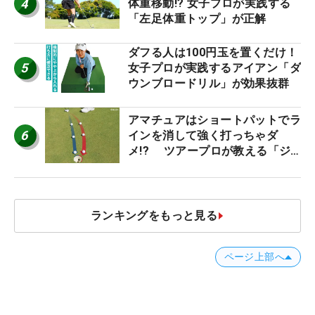
4
体重移動!? 女子プロが実践する
「左足体重トップ」が正解
ダフる人は100円玉を置くだけ！
5
女子プロが実践するアイアン「ダ
ウンブロードリル」が効果抜群
アマチュアはショートパットでラ
6
インを消して強く打っちゃダ
メ!? ツアープロが教える「ジ
ャストタッチ」なら3パットが激
減するワケ
ランキングをもっと見る
ページ上部へ