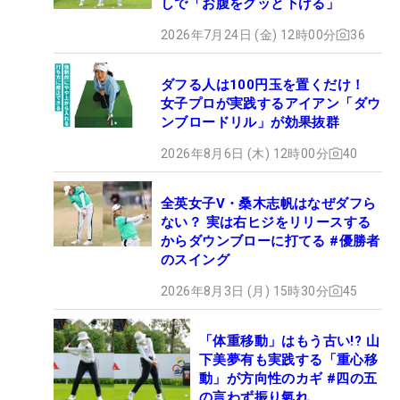
しで「お腹をグッと下げる」
2026年7月24日 (金) 12時00分
36
ダフる人は100円玉を置くだけ！
女子プロが実践するアイアン「ダウ
ンブロードリル」が効果抜群
2026年8月6日 (木) 12時00分
40
全英女子V・桑木志帆はなぜダフら
ない？ 実は右ヒジをリリースする
からダウンブローに打てる #優勝者
のスイング
2026年8月3日 (月) 15時30分
45
「体重移動」はもう古い!? 山
下美夢有も実践する「重心移
動」が方向性のカギ #四の五
の言わず振り氣れ