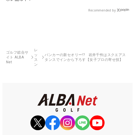
Recommended by
レ
ゴルフ総合サ
ッ
バンカーの新セオリー!? 岩井千怜はスクエアス
イト ALBA
ス
タンスでインから下ろす【女子プロの寄せ技】
Net
ン