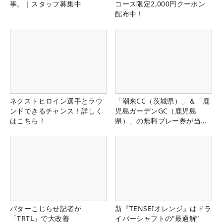
事。｜スタッフ募集中
コース限定2,000円クーポン
配布中！
ネクストヒロイン選手とラウ
「潮来CC（茨城県）」＆「鹿
ンドできるチャンス！詳しく
児島ガーデンGC（鹿児島
はこちら！
県）」の無料プレー券が当た
る！！
パターこじらせ記者が
新『TENSEIオレンジ』はドラ
「TRTL」で大改善
イバーシャフトの“最適解”