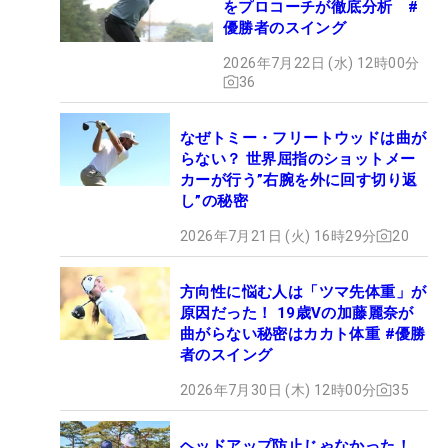
をプロコーチが徹底分析 #
優勝者のスイング
2026年7月22日 (水) 12時00分
36
なぜトミー・フリートウッドは曲が
らない？ 世界屈指のショットメー
カーが行う”右腕を外に回す切り返
し”の秘密
2026年7月21日 (火) 16時29分
20
方向性に悩む人は「ツマ先体重」が
原因だった！ 19歳Vの加藤麗奈が
曲がらない秘密はカカト体重 #優勝
者のスイング
2026年7月30日 (木) 12時00分
35
ヘッドアップ防止じゃなかった！