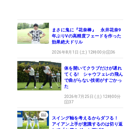
まさに鬼に『花奈棒』 永井花奈9
年ぶりVの高精度フェードを作った
効果絶大ドリル
2026年8月1日 (土) 12時00分
36
体を開いてクラブだけが遅れ
てくる! シャウフェレの飛ん
で曲がらない技術がすごかっ
た
2026年7月25日 (土) 12時00分
37
スイング軸を考えるからダフる！
アイアン上手が意識するのは切り返