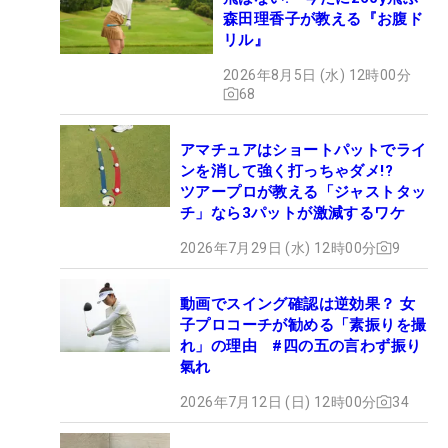
森田理香子が教える『お腹ド
リル』
2026年8月5日 (水) 12時00分
68
アマチュアはショートパットでライ
ンを消して強く打っちゃダメ!?
ツアープロが教える「ジャストタッ
チ」なら3パットが激減するワケ
2026年7月29日 (水) 12時00分
9
動画でスイング確認は逆効果？ 女
子プロコーチが勧める「素振りを撮
れ」の理由 #四の五の言わず振り
氣れ
2026年7月12日 (日) 12時00分
34