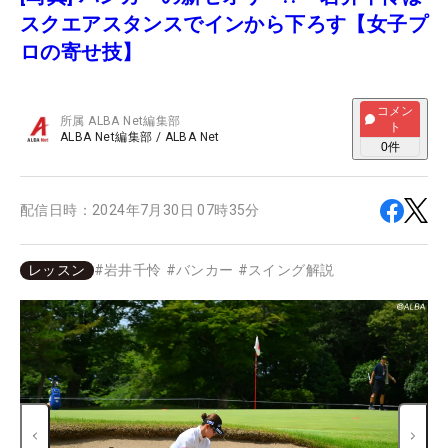
スクエアスタンスでインから下ろす【女子プ
ロの寄せ技】
コメン
所属
ALBA Net編集部
ト
ALBA Net編集部
/
ALBA Net
0
件
配信日時：
2024年7月30日 07時35分
レッスン
#
岩井千怜
#
バンカー
#
スイング解説