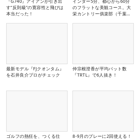
『G740』アイアンが引き出
インター5分、都心から60分
す“反則級”の寛容性と飛びは
のフラットな美観コース。大
本当だった！
栄カントリー俱楽部（千葉
県）
最新モデル『FJクオンタム』
仲宗根澄香が平均パット数
を石井良介プロがチェック
『TRTL』で6人抜き！
ゴルフの熱狂を、つくる仕
8-9月のプレーに2回使える！