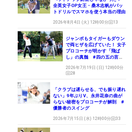
全英女子OP女王・桑木志帆がパッ
トドリルでスマホを使う本当の理由
2026年8月4日 (火) 12時00分
13
ジャンボもタイガーもダウン
で両ヒザを広げていた！ 女子
プロコーチが明かす「飛ば
し」の真髄 #四の五の言わ
ず振り氣れ
2026年7月19日 (日) 12時00分
28
「クラブは遅らせる、でも振り遅れ
ない」9年ぶりV、永井花奈の曲が
らない秘密をプロコーチが解剖 #
優勝者のスイング
2026年7月15日 (水) 12時00分
33