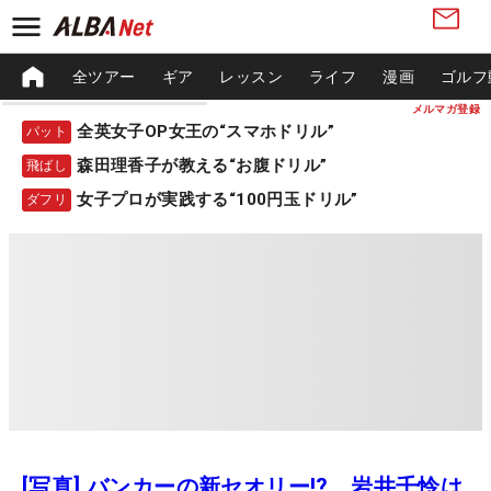
全ツアー
ギア
レッスン
ライフ
漫画
ゴルフ
メルマガ登録
全英女子OP女王の“スマホドリル”
パット
森田理香子が教える“お腹ドリル”
飛ばし
女子プロが実践する“100円玉ドリル”
ダフリ
[写真] バンカーの新セオリー!? 岩井千怜は