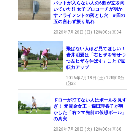
パットが入らない人の6割が左を向
いていた!? 女子プロコーチが明か
すアライメントの落とし穴 #四の
五の言わず振り氣れ
2026年7月26日 (日) 12時00分
34
飛ばない人ほど見てほしい！
岩井明愛は「右ヒザを寄せつ
つ左ヒザを伸ばす」ことで回
転力アップ
2026年7月18日 (土) 12時00分
32
ドローが打てない人はボールを見す
ぎ！ 元賞金女王・森田理香子が明
かした「右ツマ先前の仮想ボール」
の真実
2026年7月28日 (火) 12時00分
68