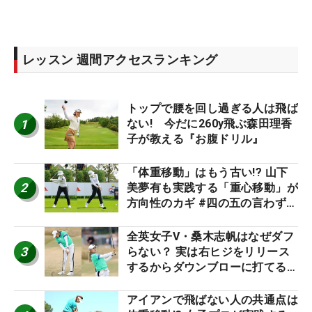
レッスン 週間アクセスランキング
トップで腰を回し過ぎる人は飛ば
1
ない! 今だに260y飛ぶ森田理香
子が教える『お腹ドリル』
「体重移動」はもう古い!? 山下
2
美夢有も実践する「重心移動」が
方向性のカギ #四の五の言わず振
り氣れ
全英女子V・桑木志帆はなぜダフ
3
らない？ 実は右ヒジをリリース
するからダウンブローに打てる #
優勝者のスイング
アイアンで飛ばない人の共通点は