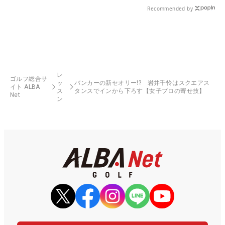
Recommended by
レ
ゴルフ総合サ
ッ
バンカーの新セオリー!? 岩井千怜はスクエアス
イト ALBA
ス
タンスでインから下ろす【女子プロの寄せ技】
Net
ン