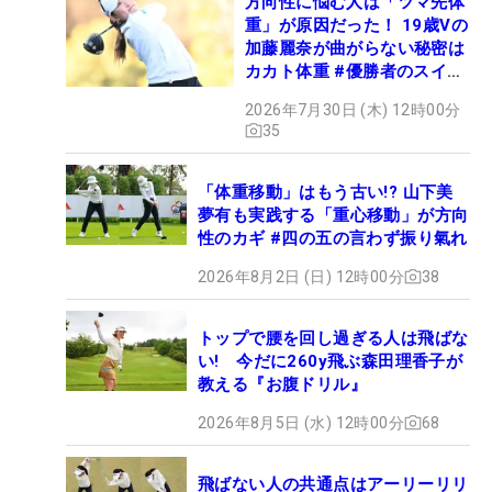
方向性に悩む人は「ツマ先体
重」が原因だった！ 19歳Vの
加藤麗奈が曲がらない秘密は
カカト体重 #優勝者のスイン
グ
2026年7月30日 (木) 12時00分
35
「体重移動」はもう古い!? 山下美
夢有も実践する「重心移動」が方向
性のカギ #四の五の言わず振り氣れ
2026年8月2日 (日) 12時00分
38
トップで腰を回し過ぎる人は飛ばな
い! 今だに260y飛ぶ森田理香子が
教える『お腹ドリル』
2026年8月5日 (水) 12時00分
68
飛ばない人の共通点はアーリーリリ