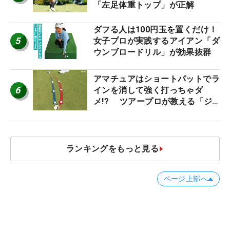
「左足体重トップ」が正解
ダフる人は100円玉を置くだけ！
5
女子プロが実践するアイアン「ダ
ウンブロードリル」が効果抜群
アマチュアはショートパットでラ
6
インを消して強く打っちゃダ
メ!? ツアープロが教える「ジ
ャストタッチ」なら3パットが激
減するワケ
ランキングをもっと見る
ページ上部へ