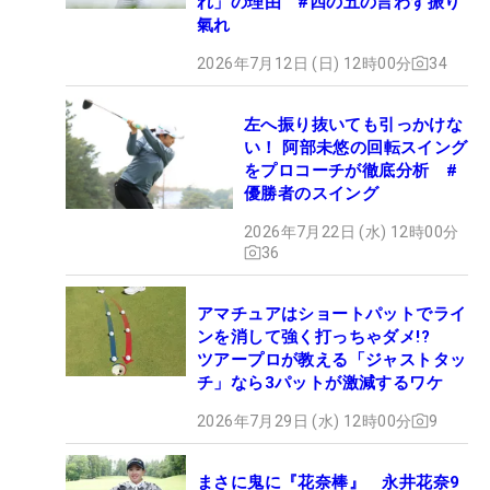
れ」の理由 #四の五の言わず振り
氣れ
2026年7月12日 (日) 12時00分
34
左へ振り抜いても引っかけな
い！ 阿部未悠の回転スイング
をプロコーチが徹底分析 #
優勝者のスイング
2026年7月22日 (水) 12時00分
36
アマチュアはショートパットでライ
ンを消して強く打っちゃダメ!?
ツアープロが教える「ジャストタッ
チ」なら3パットが激減するワケ
2026年7月29日 (水) 12時00分
9
まさに鬼に『花奈棒』 永井花奈9