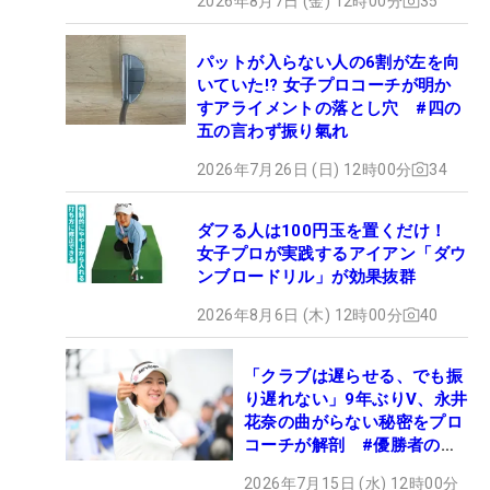
2026年8月7日 (金) 12時00分
35
パットが入らない人の6割が左を向
いていた!? 女子プロコーチが明か
すアライメントの落とし穴 #四の
五の言わず振り氣れ
2026年7月26日 (日) 12時00分
34
ダフる人は100円玉を置くだけ！
女子プロが実践するアイアン「ダウ
ンブロードリル」が効果抜群
2026年8月6日 (木) 12時00分
40
「クラブは遅らせる、でも振
り遅れない」9年ぶりV、永井
花奈の曲がらない秘密をプロ
コーチが解剖 #優勝者のス
イング
2026年7月15日 (水) 12時00分