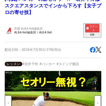
スクエアスタンスでインから下ろす【女子プ
ロの寄せ技】
コメン
所属
ALBA Net編集部
ト
ALBA Net編集部
/
ALBA Net
0
件
配信日時：
2024年7月30日 07時35分
レッスン
#
岩井千怜
#
バンカー
#
スイング解説