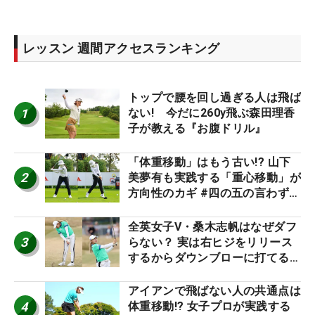
レッスン 週間アクセスランキング
トップで腰を回し過ぎる人は飛ば
1
ない! 今だに260y飛ぶ森田理香
子が教える『お腹ドリル』
「体重移動」はもう古い!? 山下
2
美夢有も実践する「重心移動」が
方向性のカギ #四の五の言わず振
り氣れ
全英女子V・桑木志帆はなぜダフ
3
らない？ 実は右ヒジをリリース
するからダウンブローに打てる #
優勝者のスイング
アイアンで飛ばない人の共通点は
4
体重移動!? 女子プロが実践する