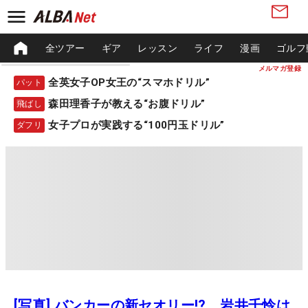
全ツアー
ギア
レッスン
ライフ
漫画
ゴルフ
メルマガ登録
全英女子OP女王の“スマホドリル”
パット
森田理香子が教える“お腹ドリル”
飛ばし
女子プロが実践する“100円玉ドリル”
ダフリ
[写真] バンカーの新セオリー!? 岩井千怜は