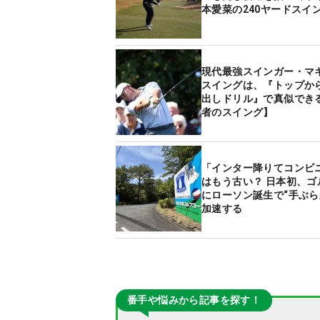
本愛菜の240ヤードスイ
現代最強スインガー・マ
スイングは、『トップか
出しドリル』で真似でき
者のスイング】
「インター降りてコンビ
はもう古い？ 日本初、ゴ
にローソン誕生で“手ぶら
加速する
番手や悩みから記事を探す！