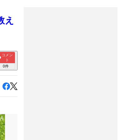
教え
コメン
ト
0
件