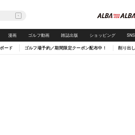
漫画
ゴルフ動画
雑誌出版
ショッピング
SN
ボード
ゴルフ場予約／期間限定クーポン配布中！
削り出