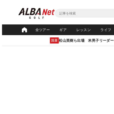
全ツアー
ギア
レッスン
ライフ
松山英樹ら出場 米男子リーダー
注目