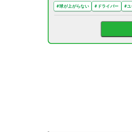
#
球が上がらない
#
ドライバー
#
ユ