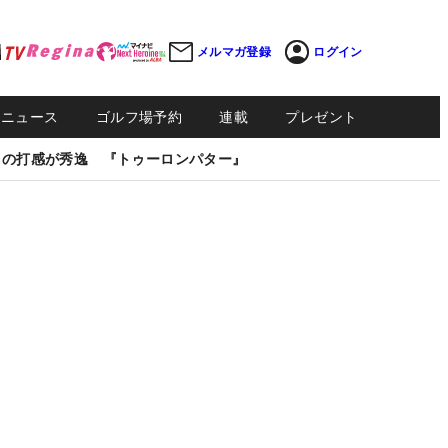
メルマガ登録
ログイン
Sニュース
ゴルフ場予約
連載
プレゼント
しの打感が秀逸 『トゥーロンパター』