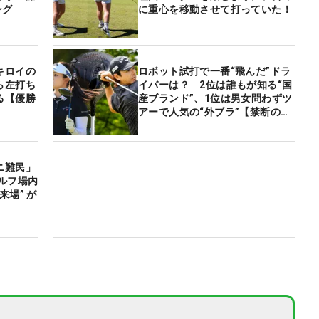
ング
に重心を移動させて打っていた！
キロイの
ロボット試打で一番“飛んだ”ドラ
ら左打ち
イバーは？ 2位は誰もが知る“国
る【優勝
産ブランド”、1位は男女問わずツ
アーで人気の“外ブラ”【禁断のロ
ボット試打】
ニ難民」
ルフ場内
来場” が