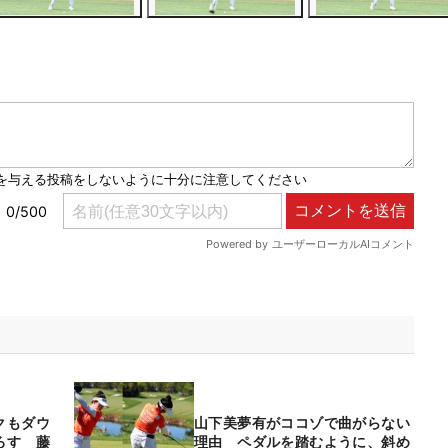
クもダウ
山下美夢有がココゾで曲がらない
ろす 藤
理由 ペダルを踏むように、斜め