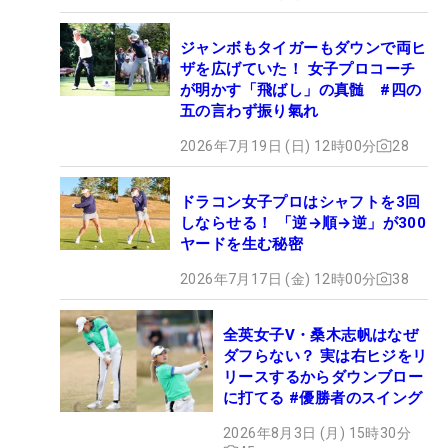
ジャンボもタイガーもダウンで両ヒ
ザを広げていた！ 女子プロコーチ
が明かす「飛ばし」の真髄 #四の
五の言わず振り氣れ
2026年7月19日 (日) 12時00分
28
ドラコン女子プロはシャフトを3回
しならせる！ 「逆→順→逆」が300
ヤードを生む秘密
2026年7月17日 (金) 12時00分
38
全英女子V・桑木志帆はなぜ
ダフらない？ 実は右ヒジをリ
リースするからダウンブロー
に打てる #優勝者のスイング
2026年8月3日 (月) 15時30分