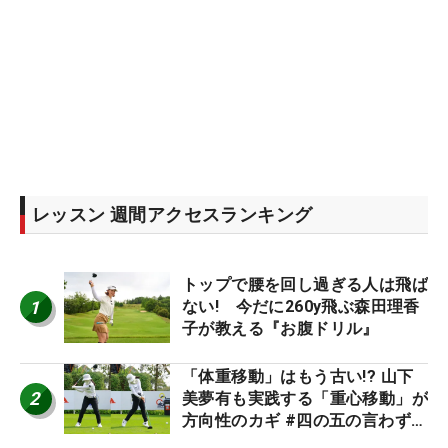
レッスン 週間アクセスランキング
トップで腰を回し過ぎる人は飛ば
1
ない! 今だに260y飛ぶ森田理香
子が教える『お腹ドリル』
「体重移動」はもう古い!? 山下
2
美夢有も実践する「重心移動」が
方向性のカギ #四の五の言わず振
り氣れ