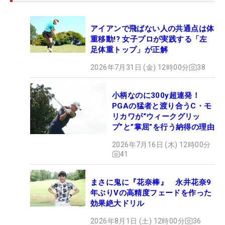
アイアンで飛ばない人の共通点は体
重移動!? 女子プロが実践する「左
足体重トップ」が正解
2026年7月31日 (金) 12時00分
38
小柄なのに300y超連発！
PGAの猛者と渡り合うC・モ
リカワが“ウィークグリッ
プ”と”掌屈”を行う納得の理由
2026年7月16日 (木) 12時00分
41
まさに鬼に『花奈棒』 永井花奈9
年ぶりVの高精度フェードを作った
効果絶大ドリル
2026年8月1日 (土) 12時00分
36