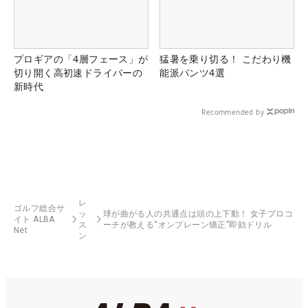
プロギアの「4層フェース」が
猛暑を乗り切る！ こだわり機
切り開く高初速ドライバーの
能派パンツ4選
新時代
Recommended by
レ
ゴルフ総合サ
ッ
球が曲がる人の共通点は頭の上下動！ 女子プロコ
イト ALBA
ス
ーチが教える“オンプレーン矯正”即効ドリル
Net
ン