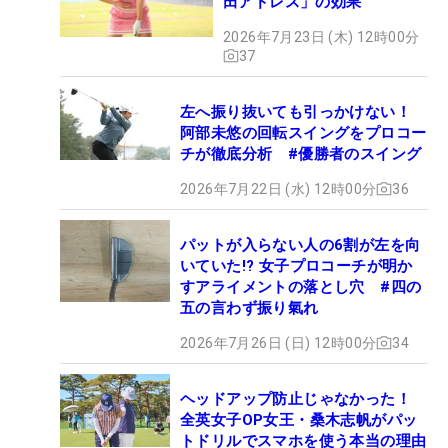
田アドレス」の効果
2026年7月23日 (木) 12時00分
37
左へ振り抜いても引っかけない！
阿部未悠の回転スイングをプロコー
チが徹底分析 #優勝者のスイング
2026年7月22日 (水) 12時00分
36
パットが入らない人の6割が左を向
いていた!? 女子プロコーチが明か
すアライメントの落とし穴 #四の
五の言わず振り氣れ
2026年7月26日 (日) 12時00分
34
ヘッドアップ防止じゃなかった！
全英女子OP女王・桑木志帆がパッ
トドリルでスマホを使う本当の理由