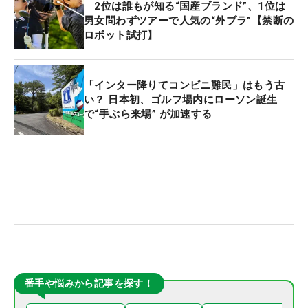
2位は誰もが知る“国産ブランド”、1位は
男女問わずツアーで人気の“外ブラ”【禁断の
ロボット試打】
「インター降りてコンビニ難民」はもう古
い？ 日本初、ゴルフ場内にローソン誕生
で“手ぶら来場” が加速する
番手や悩みから記事を探す！