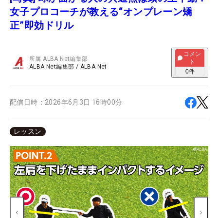
女子プロコーチが教える“オンプレーン矯
正”即効ドリル
コメン
所属
ALBA Net編集部
ト
ALBA Net編集部
/
ALBA Net
0
件
配信日時：
2026年6月3日 16時00分
レッスン