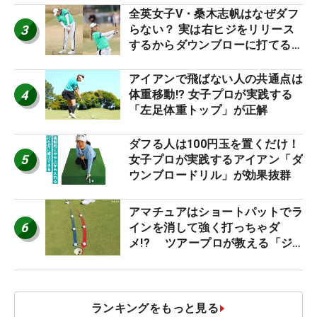
全英女子V・桑木志帆はなぜダフ
3
らない？ 実は右ヒジをリリース
するからダウンブローに打てる #
優勝者のスイング
アイアンで飛ばない人の共通点は
4
体重移動!? 女子プロが実践する
「左足体重トップ」が正解
ダフる人は100円玉を置くだけ！
5
女子プロが実践するアイアン「ダ
ウンブロードリル」が効果抜群
アマチュアはショートパットでラ
6
インを消して強く打っちゃダ
メ!? ツアープロが教える「ジ
ャストタッチ」なら3パットが激
減するワケ
ランキングをもっと見る