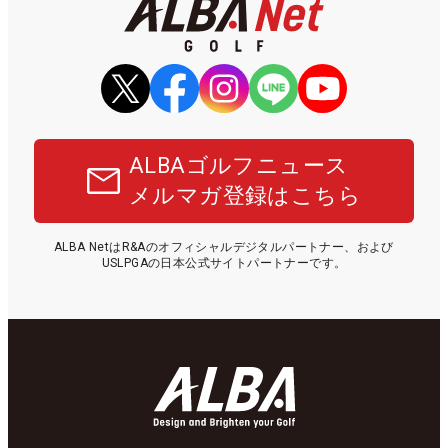
ALBAゴルフニュース
メルマガ登録はこちら
ALBA NetはR&Aのオフィシャルデジタルパートナー、および
USLPGAの日本公式サイトパートナーです。