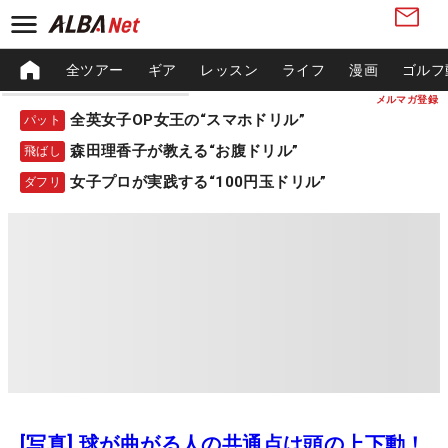
全ツアー
ギア
レッスン
ライフ
漫画
ゴルフ
メルマガ登録
全英女子OP女王の“スマホドリル”
パット
森田理香子が教える“お腹ドリル”
飛ばし
女子プロが実践する“100円玉ドリル”
ダフリ
[写真] 球が曲がる人の共通点は頭の上下動！