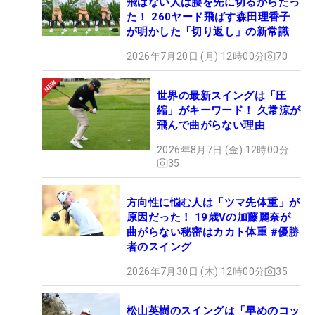
飛ばない人は腰を先に切るからだっ
た！ 260ヤード飛ばす森田理香子
が明かした「切り返し」の新常識
2026年7月20日 (月) 12時00分
70
世界の最新スイングは「圧
縮」がキーワード！ 久常涼が
飛んで曲がらない理由
2026年8月7日 (金) 12時00分
35
方向性に悩む人は「ツマ先体重」が
原因だった！ 19歳Vの加藤麗奈が
曲がらない秘密はカカト体重 #優勝
者のスイング
2026年7月30日 (木) 12時00分
35
松山英樹のスイングは「早めのコッ