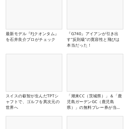
最新モデル『FJクオンタム』
『G740』アイアンが引き出
を石井良介プロがチェック
す“反則級”の寛容性と飛びは
本当だった！
スイスの叡智が生んだTPTシ
「潮来CC（茨城県）」＆「鹿
ャフトで、ゴルフを異次元の
児島ガーデンGC（鹿児島
世界へ
県）」の無料プレー券が当た
る！！