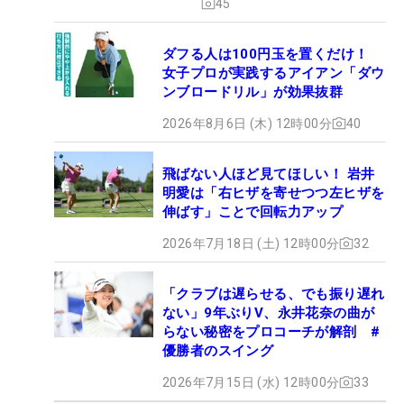
45
ダフる人は100円玉を置くだけ！
女子プロが実践するアイアン「ダウ
ンブロードリル」が効果抜群
2026年8月6日 (木) 12時00分
40
飛ばない人ほど見てほしい！ 岩井
明愛は「右ヒザを寄せつつ左ヒザを
伸ばす」ことで回転力アップ
2026年7月18日 (土) 12時00分
32
「クラブは遅らせる、でも振り遅れ
ない」9年ぶりV、永井花奈の曲が
らない秘密をプロコーチが解剖 #
優勝者のスイング
2026年7月15日 (水) 12時00分
33