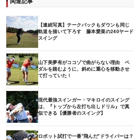
関連記事
【連続写真】テークバックもダウンも同じ
軌道を描いて下ろす 藤本愛菜の240ヤード
スイング
山下美夢有がココゾで曲がらない理由 ペ
ダルを踏むように、斜めに重心を移動させ
て打っていた！
現代最強スインガー・マキロイのスイング
は、『トップから左打ち出しドリル』で真
似できる【優勝者のスイング】
ロボット試打で一番“飛んだ”ドライバーは？