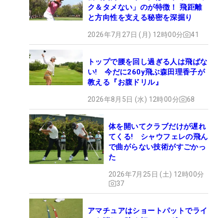
ク＆タメない」のが特徴！ 飛距離
と方向性を支える秘密を深掘り
2026年7月27日 (月) 12時00分
41
トップで腰を回し過ぎる人は飛ばな
い! 今だに260y飛ぶ森田理香子が
教える『お腹ドリル』
2026年8月5日 (水) 12時00分
68
体を開いてクラブだけが遅れ
てくる! シャウフェレの飛ん
で曲がらない技術がすごかっ
た
2026年7月25日 (土) 12時00分
37
アマチュアはショートパットでライ