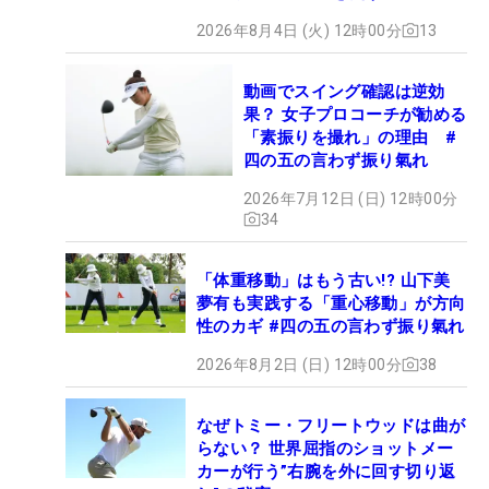
2026年8月4日 (火) 12時00分
13
動画でスイング確認は逆効
果？ 女子プロコーチが勧める
「素振りを撮れ」の理由 #
四の五の言わず振り氣れ
2026年7月12日 (日) 12時00分
34
「体重移動」はもう古い!? 山下美
夢有も実践する「重心移動」が方向
性のカギ #四の五の言わず振り氣れ
2026年8月2日 (日) 12時00分
38
なぜトミー・フリートウッドは曲が
らない？ 世界屈指のショットメー
カーが行う”右腕を外に回す切り返