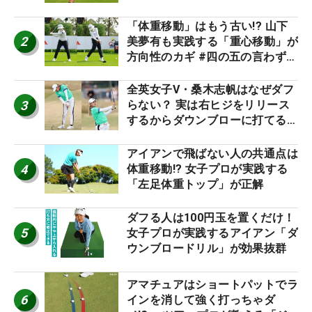
「体重移動」はもう古い!? 山下
2
美夢有も実践する「重心移動」が
方向性のカギ #四の五の言わず振
り氣れ
全英女子V・桑木志帆はなぜダフ
3
らない？ 実は右ヒジをリリース
するからダウンブローに打てる #
優勝者のスイング
アイアンで飛ばない人の共通点は
4
体重移動!? 女子プロが実践する
「左足体重トップ」が正解
ダフる人は100円玉を置くだけ！
5
女子プロが実践するアイアン「ダ
ウンブロードリル」が効果抜群
アマチュアはショートパットでラ
6
インを消して強く打っちゃダ