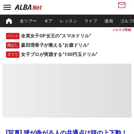
全ツアー
ギア
レッスン
ライフ
漫画
ゴルフ
メルマガ登録
全英女子OP女王の“スマホドリル”
パット
森田理香子が教える“お腹ドリル”
飛ばし
女子プロが実践する“100円玉ドリル”
ダフリ
[写真] 球が曲がる人の共通点は頭の上下動！