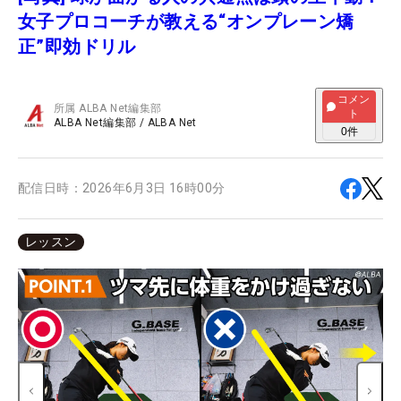
女子プロコーチが教える“オンプレーン矯
正”即効ドリル
コメン
所属
ALBA Net編集部
ト
ALBA Net編集部
/
ALBA Net
0
件
配信日時：
2026年6月3日 16時00分
レッスン