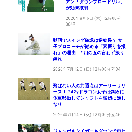
アン「ダウンブロードリル」
が効果抜群
2026年8月6日 (木) 12時00分
40
動画でスイング確認は逆効果？ 女
子プロコーチが勧める「素振りを撮
れ」の理由 #四の五の言わず振り
氣れ
2026年7月12日 (日) 12時00分
34
飛ばない人の共通点はアーリーリリ
ース！ 342yドラコン女子は斜めに
体重移動してシャフトを強烈に逆し
なり
2026年7月14日 (火) 12時00分
46
ジャンボもタイガーもダウンで両ヒ