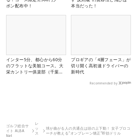
ポン配布中！
本当だった！
インター5分、都心から60分
プロギアの「4層フェース」が
のフラットな美観コース。大
切り開く高初速ドライバーの
栄カントリー俱楽部（千葉
新時代
県）
Recommended by
レ
ゴルフ総合サ
ッ
球が曲がる人の共通点は頭の上下動！ 女子プロコ
イト ALBA
ス
ーチが教える“オンプレーン矯正”即効ドリル
Net