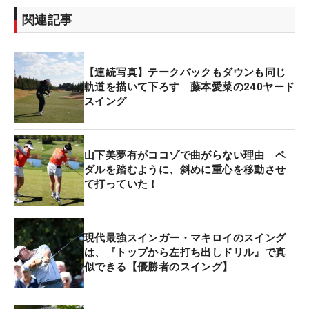
関連記事
【連続写真】テークバックもダウンも同じ
軌道を描いて下ろす 藤本愛菜の240ヤード
スイング
山下美夢有がココゾで曲がらない理由 ペ
ダルを踏むように、斜めに重心を移動させ
て打っていた！
現代最強スインガー・マキロイのスイング
は、『トップから左打ち出しドリル』で真
似できる【優勝者のスイング】