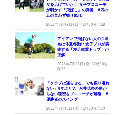
ザを広げていた！ 女子プロコーチ
が明かす「飛ばし」の真髄 #四の
五の言わず振り氣れ
2026年7月19日 (日) 12時00分
28
アイアンで飛ばない人の共通
点は体重移動!? 女子プロが実
践する「左足体重トップ」が
正解
2026年7月31日 (金) 12時00分
38
「クラブは遅らせる、でも振り遅れ
ない」9年ぶりV、永井花奈の曲が
らない秘密をプロコーチが解剖 #
優勝者のスイング
2026年7月15日 (水) 12時00分
33