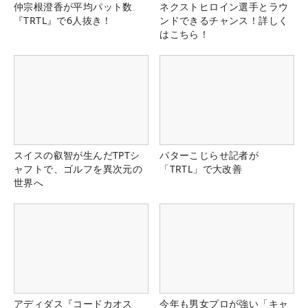
仲宗根澄香が平均パット数
ネクストヒロイン選手とラウ
『TRTL』で6人抜き！
ンドできるチャンス！詳しく
はこちら！
スイスの叡智が生んだTPTシ
パターこじらせ記者が
ャフトで、ゴルフを異次元の
「TRTL」で大改善
世界へ
アディダス『コードカオス
今年も男女プロが強い「キャ