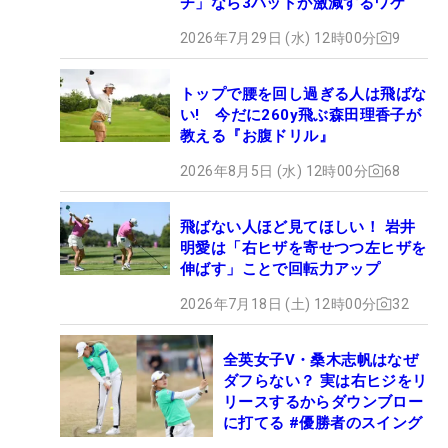
チ」なら3パットが激減するワケ
2026年7月29日 (水) 12時00分
9
トップで腰を回し過ぎる人は飛ばな
い! 今だに260y飛ぶ森田理香子が
教える『お腹ドリル』
2026年8月5日 (水) 12時00分
68
飛ばない人ほど見てほしい！ 岩井
明愛は「右ヒザを寄せつつ左ヒザを
伸ばす」ことで回転力アップ
2026年7月18日 (土) 12時00分
32
全英女子V・桑木志帆はなぜ
ダフらない？ 実は右ヒジをリ
リースするからダウンブロー
に打てる #優勝者のスイング