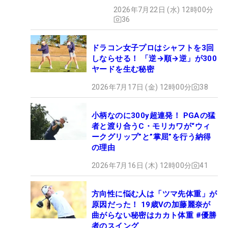
2026年7月22日 (水) 12時00分
36
ドラコン女子プロはシャフトを3回
しならせる！ 「逆→順→逆」が300
ヤードを生む秘密
2026年7月17日 (金) 12時00分
38
小柄なのに300y超連発！ PGAの猛
者と渡り合うC・モリカワが“ウィ
ークグリップ”と”掌屈”を行う納得
の理由
2026年7月16日 (木) 12時00分
41
方向性に悩む人は「ツマ先体重」が
原因だった！ 19歳Vの加藤麗奈が
曲がらない秘密はカカト体重 #優勝
者のスイング