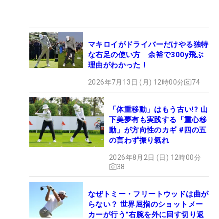
マキロイがドライバーだけやる独特
な右足の使い方 余裕で300y飛ぶ
理由がわかった！
2026年7月13日 (月) 12時00分
74
「体重移動」はもう古い!? 山
下美夢有も実践する「重心移
動」が方向性のカギ #四の五
の言わず振り氣れ
2026年8月2日 (日) 12時00分
38
なぜトミー・フリートウッドは曲が
らない？ 世界屈指のショットメー
カーが行う”右腕を外に回す切り返