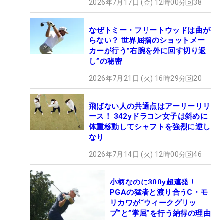
2026年7月17日 (金) 12時00分
38
なぜトミー・フリートウッドは曲が
らない？ 世界屈指のショットメー
カーが行う”右腕を外に回す切り返
し”の秘密
2026年7月21日 (火) 16時29分
20
飛ばない人の共通点はアーリーリリ
ース！ 342yドラコン女子は斜めに
体重移動してシャフトを強烈に逆し
なり
2026年7月14日 (火) 12時00分
46
小柄なのに300y超連発！
PGAの猛者と渡り合うC・モ
リカワが“ウィークグリッ
プ”と”掌屈”を行う納得の理由