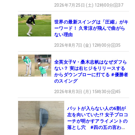
2026年7月25日 (土) 12時00分
37
世界の最新スイングは「圧縮」がキ
ーワード！ 久常涼が飛んで曲がら
ない理由
2026年8月7日 (金) 12時00分
35
全英女子V・桑木志帆はなぜダフら
ない？ 実は右ヒジをリリースする
からダウンブローに打てる #優勝者
のスイング
2026年8月3日 (月) 15時30分
45
パットが入らない人の6割が
左を向いていた!? 女子プロコ
ーチが明かすアライメントの
落とし穴 #四の五の言わず
振り氣れ