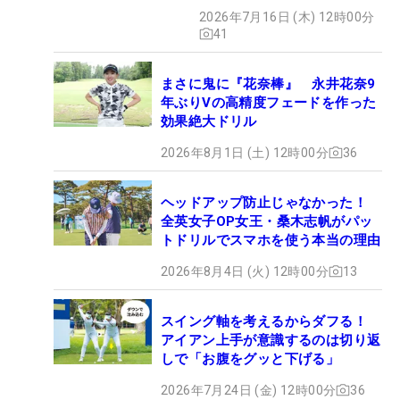
2026年7月16日 (木) 12時00分
41
まさに鬼に『花奈棒』 永井花奈9
年ぶりVの高精度フェードを作った
効果絶大ドリル
2026年8月1日 (土) 12時00分
36
ヘッドアップ防止じゃなかった！
全英女子OP女王・桑木志帆がパッ
トドリルでスマホを使う本当の理由
2026年8月4日 (火) 12時00分
13
スイング軸を考えるからダフる！
アイアン上手が意識するのは切り返
しで「お腹をグッと下げる」
2026年7月24日 (金) 12時00分
36