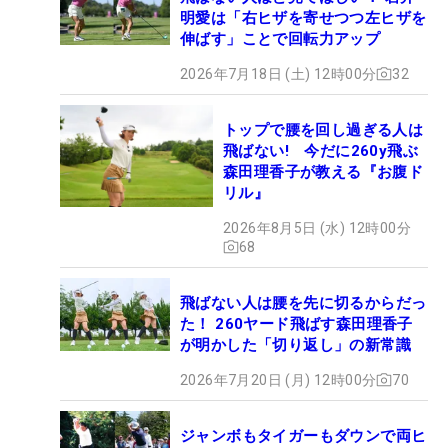
明愛は「右ヒザを寄せつつ左ヒザを
伸ばす」ことで回転力アップ
2026年7月18日 (土) 12時00分
32
トップで腰を回し過ぎる人は
飛ばない! 今だに260y飛ぶ
森田理香子が教える『お腹ド
リル』
2026年8月5日 (水) 12時00分
68
飛ばない人は腰を先に切るからだっ
た！ 260ヤード飛ばす森田理香子
が明かした「切り返し」の新常識
2026年7月20日 (月) 12時00分
70
ジャンボもタイガーもダウンで両ヒ