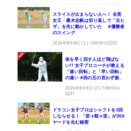
スライスが止まらない人へ！ 全英
女王・桑木志帆は切り返しで「左ヒ
ザ」を先に動かしていた #優勝者
のスイング
2026年8月8日 (土) 12時00分
32
体を早く回す人ほど飛ばな
い!? 女子プロコーチが教える
「速い回転」と「早い回転」
の違い #四の五の言わず振り
氣れ
2026年8月9日 (日) 12時00分
31
ドラコン女子プロはシャフトを3回
しならせる！ 「逆→順→逆」が300
ヤードを生む秘密