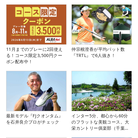
11月までのプレーに2回使え
仲宗根澄香が平均パット数
る！コース限定3,500円クー
『TRTL』で6人抜き！
ポン配布中！
最新モデル『FJクオンタム』
インター5分、都心から60分
を石井良介プロがチェック
のフラットな美観コース。大
栄カントリー俱楽部（千葉
県）