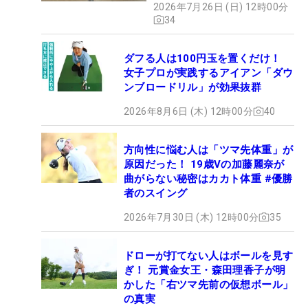
2026年7月26日 (日) 12時00分
34
ダフる人は100円玉を置くだけ！
女子プロが実践するアイアン「ダウ
ンブロードリル」が効果抜群
2026年8月6日 (木) 12時00分
40
方向性に悩む人は「ツマ先体重」が
原因だった！ 19歳Vの加藤麗奈が
曲がらない秘密はカカト体重 #優勝
者のスイング
2026年7月30日 (木) 12時00分
35
ドローが打てない人はボールを見す
ぎ！ 元賞金女王・森田理香子が明
かした「右ツマ先前の仮想ボール」
の真実