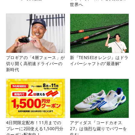
世界へ
プロギアの「4層フェース」が
新『TENSEIオレンジ』はドラ
切り開く高初速ドライバーの
イバーシャフトの“最適解”
新時代
4日間限定配布！11月までの
アディダス『コードカオス
プレーに2回使える1,500円分
27』は強烈な蹴りでパワーを
クーポン配布中！
生む