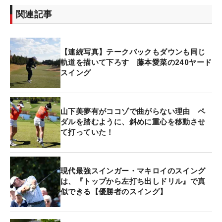
関連記事
【連続写真】テークバックもダウンも同じ
軌道を描いて下ろす 藤本愛菜の240ヤード
スイング
山下美夢有がココゾで曲がらない理由 ペ
ダルを踏むように、斜めに重心を移動させ
て打っていた！
現代最強スインガー・マキロイのスイング
は、『トップから左打ち出しドリル』で真
似できる【優勝者のスイング】