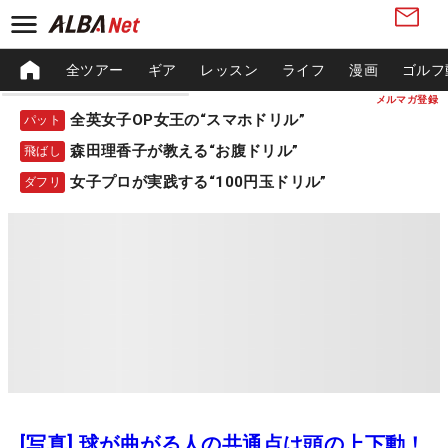
全ツアー
ギア
レッスン
ライフ
漫画
ゴルフ
メルマガ登録
全英女子OP女王の“スマホドリル”
パット
森田理香子が教える“お腹ドリル”
飛ばし
女子プロが実践する“100円玉ドリル”
ダフリ
[写真] 球が曲がる人の共通点は頭の上下動！