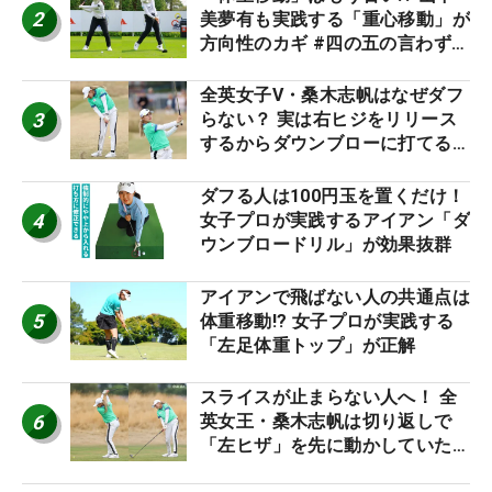
2
美夢有も実践する「重心移動」が
方向性のカギ #四の五の言わず振
り氣れ
全英女子V・桑木志帆はなぜダフ
3
らない？ 実は右ヒジをリリース
するからダウンブローに打てる #
優勝者のスイング
ダフる人は100円玉を置くだけ！
4
女子プロが実践するアイアン「ダ
ウンブロードリル」が効果抜群
アイアンで飛ばない人の共通点は
5
体重移動!? 女子プロが実践する
「左足体重トップ」が正解
スライスが止まらない人へ！ 全
6
英女王・桑木志帆は切り返しで
「左ヒザ」を先に動かしていた
#優勝者のスイング