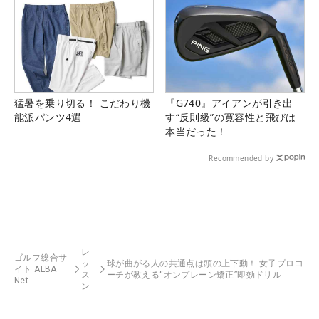
猛暑を乗り切る！ こだわり機
『G740』アイアンが引き出
能派パンツ4選
す“反則級”の寛容性と飛びは
本当だった！
Recommended by
レ
ゴルフ総合サ
ッ
球が曲がる人の共通点は頭の上下動！ 女子プロコ
イト ALBA
ス
ーチが教える“オンプレーン矯正”即効ドリル
Net
ン