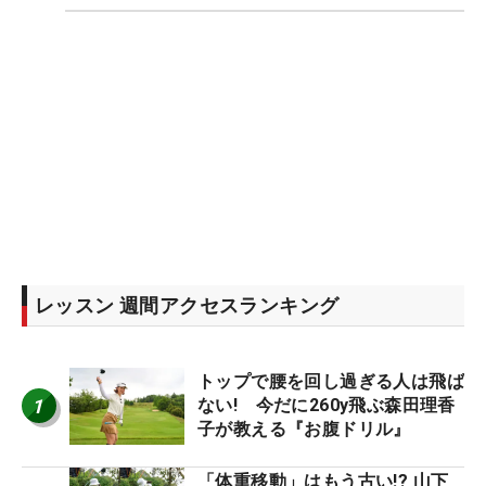
レッスン 週間アクセスランキング
トップで腰を回し過ぎる人は飛ば
1
ない! 今だに260y飛ぶ森田理香
子が教える『お腹ドリル』
「体重移動」はもう古い!? 山下