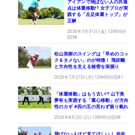
アイアンで飛ばない人の共通
点は体重移動!? 女子プロが実
践する「左足体重トップ」が
正解
2026年7月31日 (金) 12時00分
38
松山英樹のスイングは「早めのコッ
ク＆タメない」のが特徴！ 飛距離
と方向性を支える秘密を深掘り
2026年7月27日 (月) 12時00分
41
「体重移動」はもう古い!? 山下美
夢有も実践する「重心移動」が方向
性のカギ #四の五の言わず振り氣れ
2026年8月2日 (日) 12時00分
38
飛ばない人ほど見てほしい！ 岩井