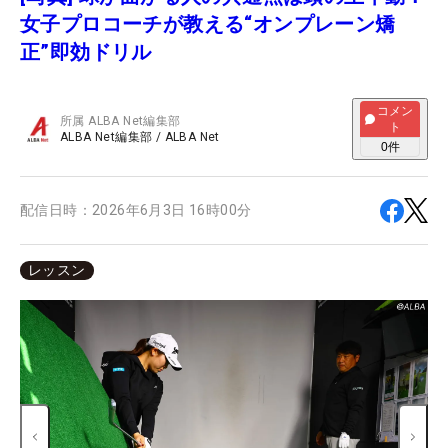
女子プロコーチが教える“オンプレーン矯
正”即効ドリル
コメン
所属
ALBA Net編集部
ト
ALBA Net編集部
/
ALBA Net
0
件
配信日時：
2026年6月3日 16時00分
レッスン