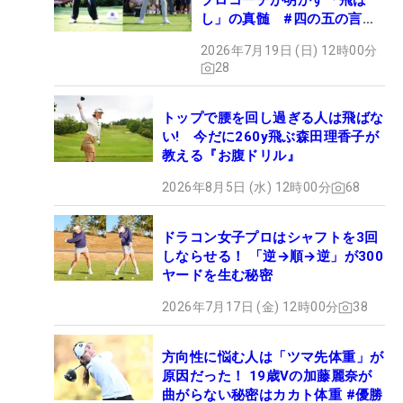
プロコーチが明かす「飛ば
し」の真髄 #四の五の言わ
ず振り氣れ
2026年7月19日 (日) 12時00分
28
トップで腰を回し過ぎる人は飛ばな
い! 今だに260y飛ぶ森田理香子が
教える『お腹ドリル』
2026年8月5日 (水) 12時00分
68
ドラコン女子プロはシャフトを3回
しならせる！ 「逆→順→逆」が300
ヤードを生む秘密
2026年7月17日 (金) 12時00分
38
方向性に悩む人は「ツマ先体重」が
原因だった！ 19歳Vの加藤麗奈が
曲がらない秘密はカカト体重 #優勝