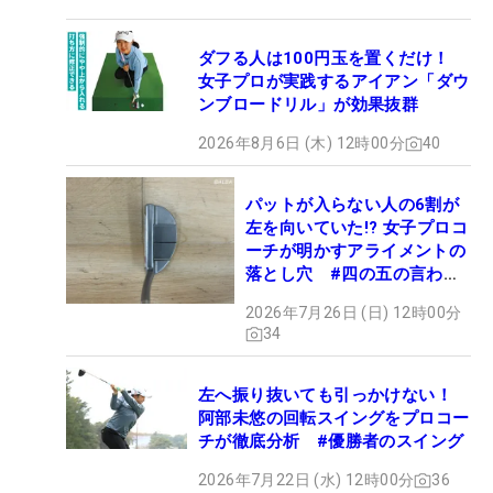
ダフる人は100円玉を置くだけ！
女子プロが実践するアイアン「ダウ
ンブロードリル」が効果抜群
2026年8月6日 (木) 12時00分
40
パットが入らない人の6割が
左を向いていた!? 女子プロコ
ーチが明かすアライメントの
落とし穴 #四の五の言わず
振り氣れ
2026年7月26日 (日) 12時00分
34
左へ振り抜いても引っかけない！
阿部未悠の回転スイングをプロコー
チが徹底分析 #優勝者のスイング
2026年7月22日 (水) 12時00分
36