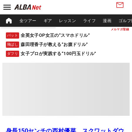
全ツアー
ギア
レッスン
ライフ
漫画
ゴルフ
メルマガ登録
全英女子OP女王の“スマホドリル”
パット
森田理香子が教える“お腹ドリル”
飛ばし
女子プロが実践する“100円玉ドリル”
ダフリ
身長150センチの西村優菜 スクワットダウ