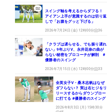
スイング軸を考えるからダフる！
アイアン上手が意識するのは切り返
しで「お腹をグッと下げる」
2026年7月24日 (金) 12時00分
36
「クラブは遅らせる、でも振り遅れ
ない」9年ぶりV、永井花奈の曲が
らない秘密をプロコーチが解剖 #
優勝者のスイング
2026年7月15日 (水) 12時00分
33
全英女子V・桑木志帆はなぜ
ダフらない？ 実は右ヒジをリ
リースするからダウンブロー
に打てる #優勝者のスイング
2026年8月3日 (月) 15時30分