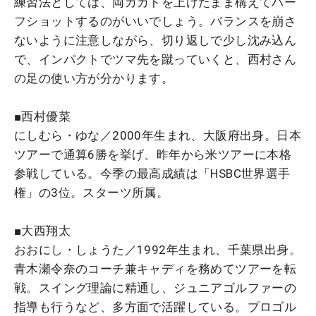
練習法としては、両カカトを上げたまま構えてハー
フショットするのがいいでしょう。バランスを崩さ
ないように注意しながら、切り返しで少し沈み込ん
で、インパクトでツマ先を蹴っていくと、西村さん
の足の使い方が分かります。
■西村優菜
にしむら・ゆな／2000年生まれ、大阪府出身。日本
ツアーで通算6勝を挙げ、昨年から米ツアーに本格
参戦している。今季の最高成績は「HSBC世界選手
権」の3位。スターツ所属。
■大西翔太
おおにし・しょうた／1992年生まれ、千葉県出身。
青木瀬令奈のコーチ兼キャディを務めてツアーを転
戦。スイング理論に精通し、ジュニアゴルファーの
指導も行うなど、多方面で活躍している。プロゴル