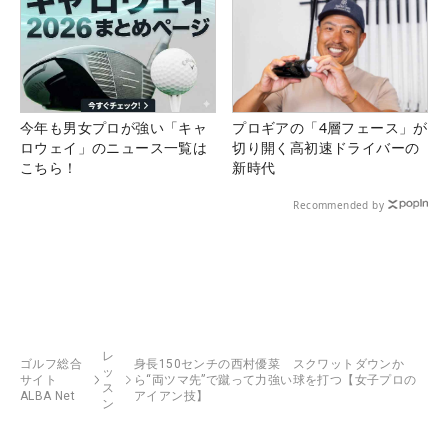
今年も男女プロが強い「キャ
プロギアの「4層フェース」が
ロウェイ」のニュース一覧は
切り開く高初速ドライバーの
こちら！
新時代
Recommended by
レ
ゴルフ総合
身長150センチの西村優菜 スクワットダウンか
ッ
サイト
ら“両ツマ先”で蹴って力強い球を打つ【女子プロの
ス
ALBA Net
アイアン技】
ン