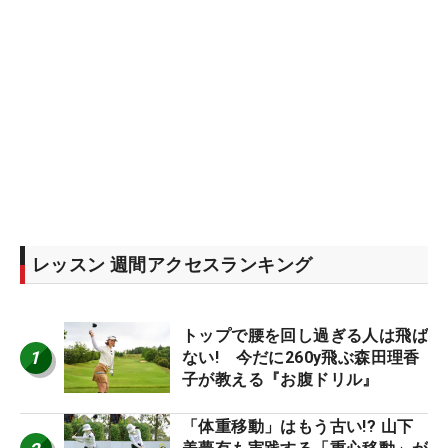
レッスン 週間アクセスランキング
トップで腰を回し過ぎる人は飛ば
1
ない! 今だに260y飛ぶ森田理香
子が教える『お腹ドリル』
「体重移動」はもう古い!? 山下