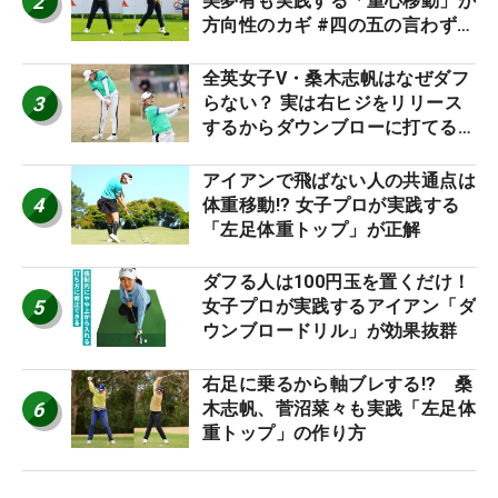
2
美夢有も実践する「重心移動」が
方向性のカギ #四の五の言わず振
り氣れ
全英女子V・桑木志帆はなぜダフ
3
らない？ 実は右ヒジをリリース
するからダウンブローに打てる #
優勝者のスイング
アイアンで飛ばない人の共通点は
4
体重移動!? 女子プロが実践する
「左足体重トップ」が正解
ダフる人は100円玉を置くだけ！
5
女子プロが実践するアイアン「ダ
ウンブロードリル」が効果抜群
右足に乗るから軸ブレする!? 桑
6
木志帆、菅沼菜々も実践「左足体
重トップ」の作り方