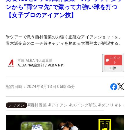
ンから“両ツマ先”で蹴って力強い球を打つ
【女子プロのアイアン技】
米ツアーで戦う西村優菜の力強く正確なアイアンショットを、
青木瀬令奈のコーチ兼キャディを務める大西翔太が解説する。
コメン
所属
ALBA Net編集部
ト
ALBA Net編集部
/
ALBA Net
0
件
配信日時：
2024年8月13日 06時35分
レッスン
#
西村優菜
#
アイアン
#
スイング解説
#
ダフリ
#
トッ