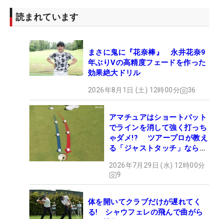
読まれています
まさに鬼に『花奈棒』 永井花奈9
年ぶりVの高精度フェードを作った
効果絶大ドリル
2026年8月1日 (土) 12時00分
36
アマチュアはショートパット
でラインを消して強く打っち
ゃダメ!? ツアープロが教え
る「ジャストタッチ」なら3
パットが激減するワケ
2026年7月29日 (水) 12時00分
9
体を開いてクラブだけが遅れてく
る! シャウフェレの飛んで曲がら