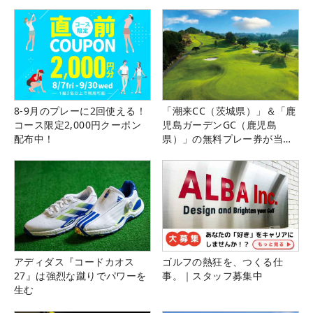
8-9月のプレーに2回使える！
「潮来CC（茨城県）」＆「鹿
コース限定2,000円クーポン
児島ガーデンGC（鹿児島
配布中！
県）」の無料プレー券が当た
る！！
アディダス『コードカオス
ゴルフの熱狂を、つくる仕
27』は強烈な蹴りでパワーを
事。｜スタッフ募集中
生む