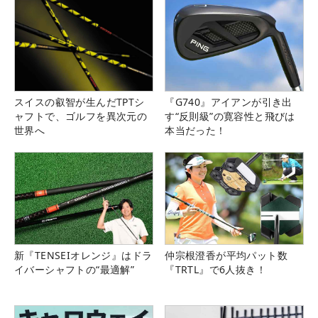
スイスの叡智が生んだTPTシ
『G740』アイアンが引き出
ャフトで、ゴルフを異次元の
す“反則級”の寛容性と飛びは
世界へ
本当だった！
新『TENSEIオレンジ』はドラ
仲宗根澄香が平均パット数
イバーシャフトの“最適解”
『TRTL』で6人抜き！