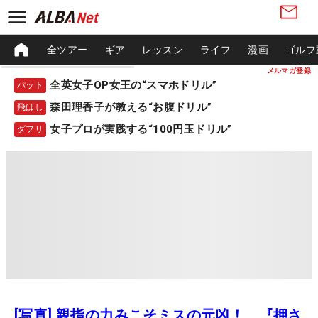
全ツアー
ギア
レッスン
ライフ
漫画
ゴルフ
メルマガ登録
全英女子OP女王の“スマホドリル”
パット
森田理香子が教える“お腹ドリル”
飛ばし
女子プロが実践する“100円玉ドリル”
ダフリ
[写真] 親指の力みこそミスの元凶！ 『押さ