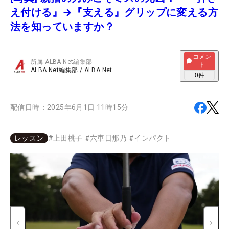
え付ける』→『支える』グリップに変える方
法を知っていますか？
コメン
所属
ALBA Net編集部
ト
ALBA Net編集部
/
ALBA Net
0
件
配信日時：
2025年6月1日 11時15分
レッスン
#
上田桃子
#
六車日那乃
#
インパクト