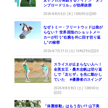
女子プロが実践するアイアン「ダウ
ンブロードリル」が効果抜群
2026年8月6日 (木) 12時00分
40
なぜトミー・フリートウッドは曲が
らない？ 世界屈指のショットメー
カーが行う”右腕を外に回す切り返
し”の秘密
2026年7月21日 (火) 16時29分
20
スライスが止まらない人へ！
全英女王・桑木志帆は切り返
しで「左ヒザ」を先に動かし
ていた #優勝者のスイング
2026年8月8日 (土) 12時00分
32
「体重移動」はもう古い!? 山下美