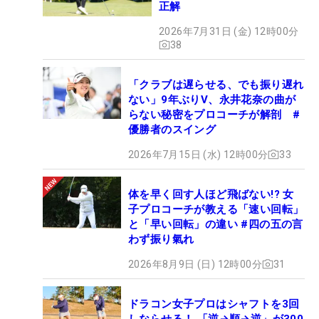
正解
2026年7月31日 (金) 12時00分
38
「クラブは遅らせる、でも振り遅れ
ない」9年ぶりV、永井花奈の曲が
らない秘密をプロコーチが解剖 #
優勝者のスイング
2026年7月15日 (水) 12時00分
33
体を早く回す人ほど飛ばない!? 女
子プロコーチが教える「速い回転」
と「早い回転」の違い #四の五の言
わず振り氣れ
2026年8月9日 (日) 12時00分
31
ドラコン女子プロはシャフトを3回
しならせる！ 「逆→順→逆」が300