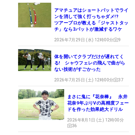
アマチュアはショートパットでライ
ンを消して強く打っちゃダメ!?
ツアープロが教える「ジャストタッ
チ」なら3パットが激減するワケ
2026年7月29日 (水) 12時00分
9
体を開いてクラブだけが遅れてく
る! シャウフェレの飛んで曲がら
ない技術がすごかった
2026年7月25日 (土) 12時00分
37
まさに鬼に『花奈棒』 永井
花奈9年ぶりVの高精度フェー
ドを作った効果絶大ドリル
2026年8月1日 (土) 12時00分
36