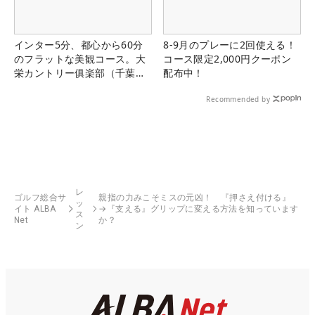
インター5分、都心から60分
8-9月のプレーに2回使える！
のフラットな美観コース。大
コース限定2,000円クーポン
栄カントリー俱楽部（千葉
配布中！
県）
Recommended by
レ
ゴルフ総合サ
親指の力みこそミスの元凶！ 『押さえ付ける』
ッ
イト ALBA
→『支える』グリップに変える方法を知っています
ス
Net
か？
ン