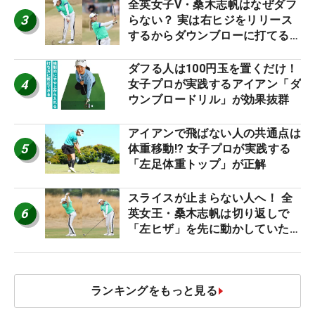
全英女子V・桑木志帆はなぜダフ
3
らない？ 実は右ヒジをリリース
するからダウンブローに打てる #
優勝者のスイング
ダフる人は100円玉を置くだけ！
4
女子プロが実践するアイアン「ダ
ウンブロードリル」が効果抜群
アイアンで飛ばない人の共通点は
5
体重移動!? 女子プロが実践する
「左足体重トップ」が正解
スライスが止まらない人へ！ 全
6
英女王・桑木志帆は切り返しで
「左ヒザ」を先に動かしていた
#優勝者のスイング
ランキングをもっと見る