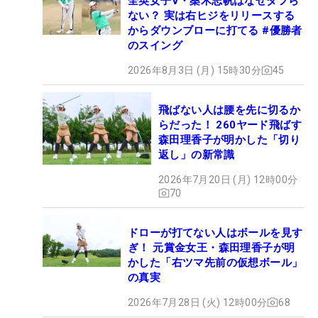
全英女子V・桑木志帆はなぜダフら
ない？ 実は右ヒジをリリースする
からダウンブローに打てる #優勝者
のスイング
2026年8月3日 (月) 15時30分
45
飛ばない人は腰を先に切るか
らだった！ 260ヤード飛ばす
森田理香子が明かした「切り
返し」の新常識
2026年7月20日 (月) 12時00分
70
ドローが打てない人はボールを見す
ぎ！ 元賞金女王・森田理香子が明
かした「右ツマ先前の仮想ボール」
の真実
2026年7月28日 (火) 12時00分
68