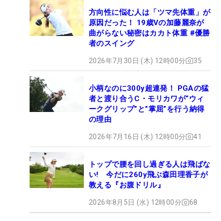
方向性に悩む人は「ツマ先体重」が
原因だった！ 19歳Vの加藤麗奈が
曲がらない秘密はカカト体重 #優勝
者のスイング
2026年7月30日 (木) 12時00分
35
小柄なのに300y超連発！ PGAの猛
者と渡り合うC・モリカワが“ウィ
ークグリップ”と”掌屈”を行う納得
の理由
2026年7月16日 (木) 12時00分
41
トップで腰を回し過ぎる人は飛ばな
い! 今だに260y飛ぶ森田理香子が
教える『お腹ドリル』
2026年8月5日 (水) 12時00分
68