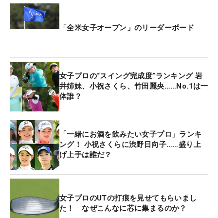
「全米女子オープン」のリーダーボード
女子プロの“スイング完成度”ランキング 岩
井姉妹、小祝さくら、竹田麗央……No.1は一
体誰？
「一緒にお酒を飲みたい女子プロ」ランキ
ング！ 小祝さくらに渋野日向子……盛り上
げ上手は誰だ？
女子プロのUTの打痕を見せてもらいまし
た！ なぜこんなに芯に集まるのか？