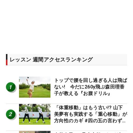
レッスン 週間アクセスランキング
トップで腰を回し過ぎる人は飛ば
1
ない! 今だに260y飛ぶ森田理香
子が教える『お腹ドリル』
「体重移動」はもう古い!? 山下
2
美夢有も実践する「重心移動」が
方向性のカギ #四の五の言わず振
り氣れ