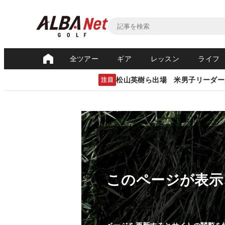
全ツアー
ギア
レッスン
ライフ
松山英樹ら出場 米男子リーダー
注目
このページが表示