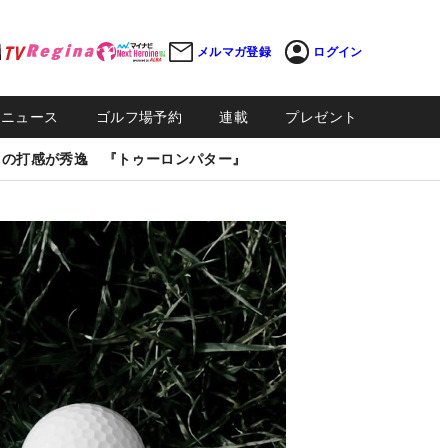
メルマガ登録
ログイン
Sニュース
ゴルフ場予約
連載
プレゼント
しの打感が秀逸 『トゥーロンパター』