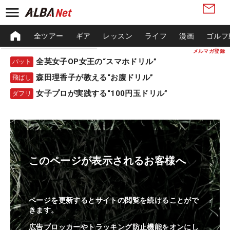
全ツアー
ギア
レッスン
ライフ
漫画
ゴルフ
メルマガ登録
全英女子OP女王の“スマホドリル”
パット
森田理香子が教える“お腹ドリル”
飛ばし
女子プロが実践する“100円玉ドリル”
ダフリ
このページが表示されるお客様へ
ページを更新するとサイトの閲覧を続けることがで
きます。
広告ブロッカーやトラッキング防止機能をオンにし