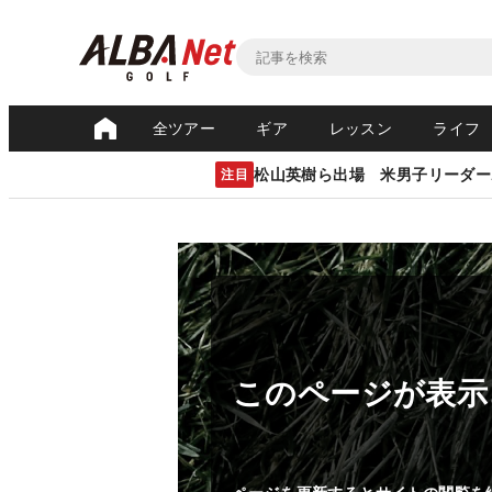
全ツアー
ギア
レッスン
ライフ
松山英樹ら出場 米男子リーダー
注目
このページが表示