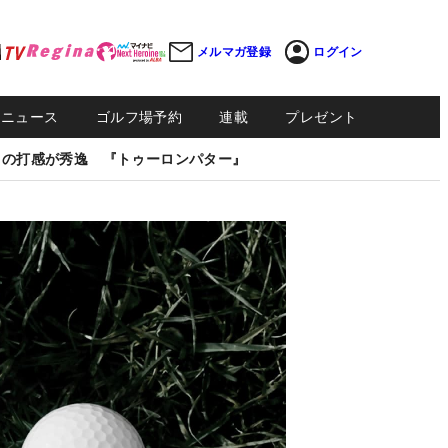
メルマガ登録
ログイン
Sニュース
ゴルフ場予約
連載
プレゼント
しの打感が秀逸 『トゥーロンパター』