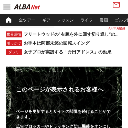
全ツアー
ギア
レッスン
ライフ
漫画
ゴルフ
メルマガ登録
フリートウッドの”右腕を外に回す切り返し”の秘密
世界屈指
お手本は阿部未悠の回転スイング
引っかけ
女子プロが実践する「丹田アドレス」の効果
ダフリ
このページが表示されるお客様へ
ページを更新するとサイトの閲覧を続けることがで
きます。
広告ブロッカーやトラッキング防止機能をオンにし