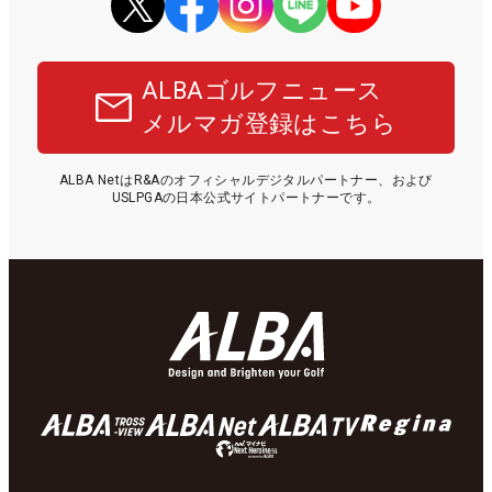
ALBAゴルフニュース
メルマガ登録はこちら
ALBA NetはR&Aのオフィシャルデジタルパートナー、および
USLPGAの日本公式サイトパートナーです。