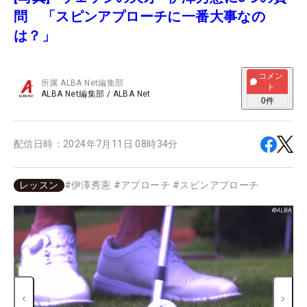
問 「スピンアプローチに一番大事なの
は？」
コメン
所属
ALBA Net編集部
ト
ALBA Net編集部
/
ALBA Net
0
件
配信日時：
2024年7月11日 08時34分
レッスン
#
伊澤秀憲
#
アプローチ
#
スピンアプローチ