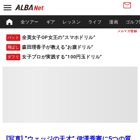
全ツアー
ギア
レッスン
ライフ
漫画
ゴルフ
メルマガ登録
全英女子OP女王の“スマホドリル”
パット
森田理香子が教える“お腹ドリル”
飛ばし
女子プロが実践する“100円玉ドリル”
ダフリ
[写真] “ウェッジの天才” 伊澤秀憲に5つの質