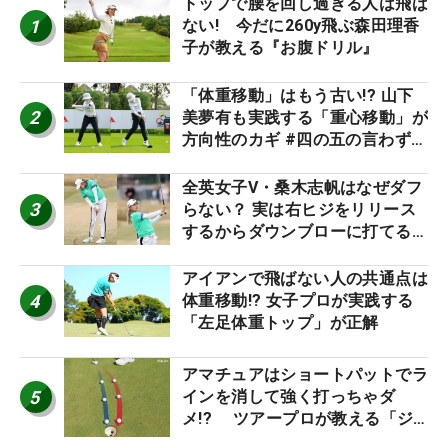
トップで腰を回し過ぎる人は飛ば
1
ない! 今だに260y飛ぶ森田理香
子が教える『お腹ドリル』
「体重移動」はもう古い!? 山下
2
美夢有も実践する「重心移動」が
方向性のカギ #四の五の言わず振
り氣れ
全英女子V・桑木志帆はなぜダフ
3
らない？ 実は右ヒジをリリース
するからダウンブローに打てる #
優勝者のスイング
アイアンで飛ばない人の共通点は
4
体重移動!? 女子プロが実践する
「左足体重トップ」が正解
アマチュアはショートパットでラ
5
インを消して強く打っちゃダ
メ!? ツアープロが教える「ジ
ャストタッチ」なら3パットが激