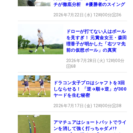
チが徹底分析 #優勝者のスイング
2026年7月22日 (水) 12時00分
36
ドローが打てない人はボール
を見すぎ！ 元賞金女王・森田
理香子が明かした「右ツマ先
前の仮想ボール」の真実
2026年7月28日 (火) 12時00分
68
ドラコン女子プロはシャフトを3回
しならせる！ 「逆→順→逆」が300
ヤードを生む秘密
2026年7月17日 (金) 12時00分
38
アマチュアはショートパットでライ
ンを消して強く打っちゃダメ!?