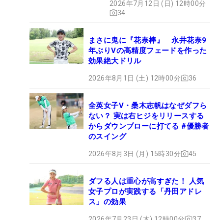
2026年7月12日 (日) 12時00分
34
まさに鬼に『花奈棒』 永井花奈9
年ぶりVの高精度フェードを作った
効果絶大ドリル
2026年8月1日 (土) 12時00分
36
全英女子V・桑木志帆はなぜダフら
ない？ 実は右ヒジをリリースする
からダウンブローに打てる #優勝者
のスイング
2026年8月3日 (月) 15時30分
45
ダフる人は重心が高すぎた！ 人気
女子プロが実践する「丹田アドレ
ス」の効果
2026年7月23日 (木) 12時00分
37