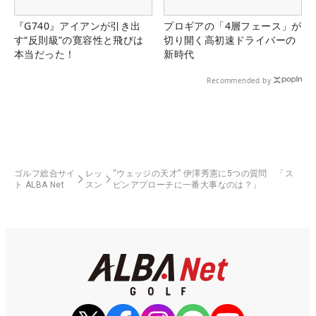
『G740』アイアンが引き出
プロギアの「4層フェース」が
す“反則級”の寛容性と飛びは
切り開く高初速ドライバーの
本当だった！
新時代
Recommended by
ゴルフ総合サイ
レッ
“ウェッジの天才” 伊澤秀憲に5つの質問 「ス
ト ALBA Net
スン
ピンアプローチに一番大事なのは？」