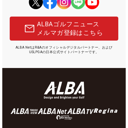
ALBAゴルフニュース
メルマガ登録はこちら
ALBA NetはR&Aのオフィシャルデジタルパートナー、および
USLPGAの日本公式サイトパートナーです。