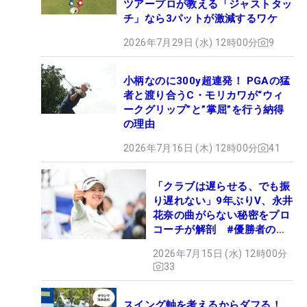
ツアープロが教える「ジャストタッ
チ」なら3パットが激減するワケ
2026年7月29日 (水) 12時00分
9
小柄なのに300y超連発！ PGAの猛
者と渡り合うC・モリカワが“ウィ
ークグリップ”と”掌屈”を行う納得
の理由
2026年7月16日 (木) 12時00分
41
「クラブは遅らせる、でも振
り遅れない」9年ぶりV、永井
花奈の曲がらない秘密をプロ
コーチが解剖 #優勝者のス
イング
2026年7月15日 (水) 12時00分
33
スイング軸を考えるからダフる！