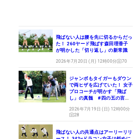
飛ばない人は腰を先に切るからだっ
た！ 260ヤード飛ばす森田理香子
が明かした「切り返し」の新常識
2026年7月20日 (月) 12時00分
70
ジャンボもタイガーもダウン
で両ヒザを広げていた！ 女子
プロコーチが明かす「飛ば
し」の真髄 #四の五の言わ
ず振り氣れ
2026年7月19日 (日) 12時00分
28
飛ばない人の共通点はアーリーリリ
ース！ 342yドラコン女子は斜めに