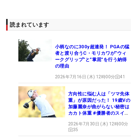
読まれています
小柄なのに300y超連発！ PGAの猛
者と渡り合うC・モリカワが“ウィ
ークグリップ”と”掌屈”を行う納得
の理由
2026年7月16日 (木) 12時00分
41
方向性に悩む人は「ツマ先体
重」が原因だった！ 19歳Vの
加藤麗奈が曲がらない秘密は
カカト体重 #優勝者のスイン
グ
2026年7月30日 (木) 12時00分
35