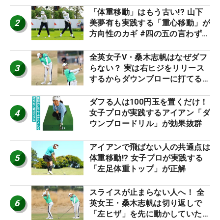
「体重移動」はもう古い!? 山下
2
美夢有も実践する「重心移動」が
方向性のカギ #四の五の言わず振
り氣れ
全英女子V・桑木志帆はなぜダフ
3
らない？ 実は右ヒジをリリース
するからダウンブローに打てる #
優勝者のスイング
ダフる人は100円玉を置くだけ！
4
女子プロが実践するアイアン「ダ
ウンブロードリル」が効果抜群
アイアンで飛ばない人の共通点は
5
体重移動!? 女子プロが実践する
「左足体重トップ」が正解
スライスが止まらない人へ！ 全
6
英女王・桑木志帆は切り返しで
「左ヒザ」を先に動かしていた