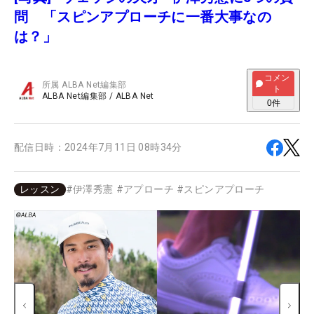
問 「スピンアプローチに一番大事なの
は？」
コメン
所属
ALBA Net編集部
ト
ALBA Net編集部
/
ALBA Net
0
件
配信日時：
2024年7月11日 08時34分
レッスン
#
伊澤秀憲
#
アプローチ
#
スピンアプローチ