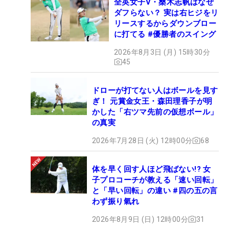
全英女子V・桑木志帆はなぜ
ダフらない？ 実は右ヒジをリ
リースするからダウンブロー
に打てる #優勝者のスイング
2026年8月3日 (月) 15時30分
45
ドローが打てない人はボールを見す
ぎ！ 元賞金女王・森田理香子が明
かした「右ツマ先前の仮想ボール」
の真実
2026年7月28日 (火) 12時00分
68
体を早く回す人ほど飛ばない!? 女
子プロコーチが教える「速い回転」
と「早い回転」の違い #四の五の言
わず振り氣れ
2026年8月9日 (日) 12時00分
31