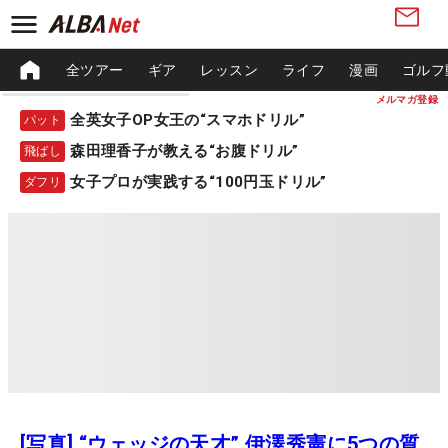
全ツアー
ギア
レッスン
ライフ
漫画
ゴルフ
メルマガ登録
全英女子OP女王の“スマホドリル”
パット
森田理香子が教える“お腹ドリル”
飛ばし
女子プロが実践する“100円玉ドリル”
ダフリ
[写真] “ウェッジの天才” 伊澤秀憲に5つの質