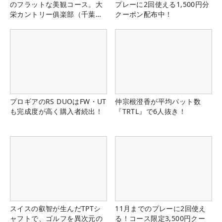
のフラットな美観コース。大
プレーに2回使える1,500円分
栄カントリー俱楽部（千葉
クーポン配布中！
県）
プロギアのRS DUOはFW・UT
仲宗根澄香が平均パット数
も完成度が高く購入者続出！
『TRTL』で6人抜き！
スイスの叡智が生んだTPTシ
11月までのプレーに2回使え
ャフトで、ゴルフを異次元の
る！コース限定3,500円クー