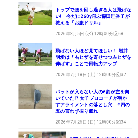
トップで腰を回し過ぎる人は飛ばな
い! 今だに260y飛ぶ森田理香子が
教える『お腹ドリル』
2026年8月5日 (水) 12時00分
68
飛ばない人ほど見てほしい！ 岩井
明愛は「右ヒザを寄せつつ左ヒザを
伸ばす」ことで回転力アップ
2026年7月18日 (土) 12時00分
32
パットが入らない人の6割が左を向
いていた!? 女子プロコーチが明か
すアライメントの落とし穴 #四の
五の言わず振り氣れ
2026年7月26日 (日) 12時00分
34