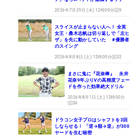
2026年7月29日 (水) 12時00分
9
スライスが止まらない人へ！ 全英
女王・桑木志帆は切り返しで「左ヒ
ザ」を先に動かしていた #優勝者
のスイング
2026年8月8日 (土) 12時00分
32
まさに鬼に『花奈棒』 永井
花奈9年ぶりVの高精度フェー
ドを作った効果絶大ドリル
2026年8月1日 (土) 12時00分
36
ドラコン女子プロはシャフトを3回
しならせる！ 「逆→順→逆」が300
ヤードを生む秘密