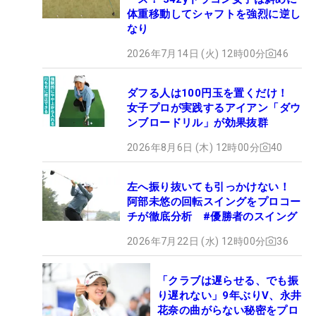
体重移動してシャフトを強烈に逆し
なり
2026年7月14日 (火) 12時00分
46
ダフる人は100円玉を置くだけ！
女子プロが実践するアイアン「ダウ
ンブロードリル」が効果抜群
2026年8月6日 (木) 12時00分
40
左へ振り抜いても引っかけない！
阿部未悠の回転スイングをプロコー
チが徹底分析 #優勝者のスイング
2026年7月22日 (水) 12時00分
36
「クラブは遅らせる、でも振
り遅れない」9年ぶりV、永井
花奈の曲がらない秘密をプロ