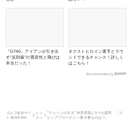
『G740』アイアンが引き出
ネクストヒロイン選手とラウ
す“反則級”の寛容性と飛びは
ンドできるチャンス！詳しく
本当だった！
はこちら！
Recommended by
ゴルフ総合サイ
レッ
“ウェッジの天才” 伊澤秀憲に5つの質問 「ス
ト ALBA Net
スン
ピンアプローチに一番大事なのは？」