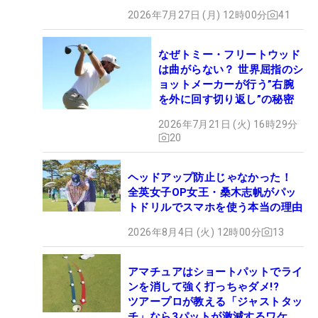
2026年7月27日 (月) 12時00分
41
なぜトミー・フリートウッド
は曲がらない？ 世界屈指のシ
ョットメーカーが行う”右腕
を外に回す切り返し”の秘密
2026年7月21日 (火) 16時29分
20
ヘッドアップ防止じゃなかった！
全英女子OP女王・桑木志帆がパッ
トドリルでスマホを使う本当の理由
2026年8月4日 (火) 12時00分
13
アマチュアはショートパットでライ
ンを消して強く打っちゃダメ!?
ツアープロが教える「ジャストタッ
チ」なら3パットが激減するワケ