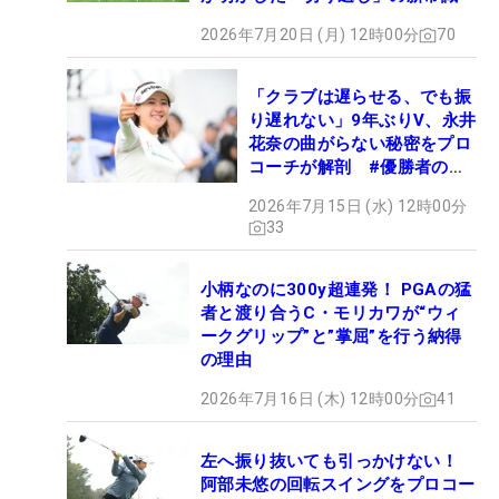
2026年7月20日 (月) 12時00分
70
「クラブは遅らせる、でも振
り遅れない」9年ぶりV、永井
花奈の曲がらない秘密をプロ
コーチが解剖 #優勝者のス
イング
2026年7月15日 (水) 12時00分
33
小柄なのに300y超連発！ PGAの猛
者と渡り合うC・モリカワが“ウィ
ークグリップ”と”掌屈”を行う納得
の理由
2026年7月16日 (木) 12時00分
41
左へ振り抜いても引っかけない！
阿部未悠の回転スイングをプロコー