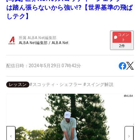
は踏ん張らないから強い!?【世界基準の飛ば
しテク】
コメン
所属
ALBA Net編集部
ト
ALBA Net編集部
/
ALBA Net
2
件
配信日時：
2024年5月29日 07時42分
レッスン
#
スコッティ・シェフラー
#
スイング解説