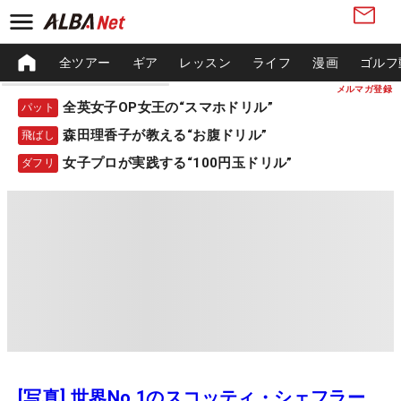
全ツアー
ギア
レッスン
ライフ
漫画
ゴルフ
メルマガ登録
全英女子OP女王の“スマホドリル”
パット
森田理香子が教える“お腹ドリル”
飛ばし
女子プロが実践する“100円玉ドリル”
ダフリ
[写真] 世界No.1のスコッティ・シェフラー