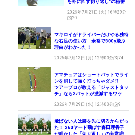
を外に回す切り返し”の秘密
2026年7月21日 (火) 16時29分
20
マキロイがドライバーだけやる独特
な右足の使い方 余裕で300y飛ぶ
理由がわかった！
2026年7月13日 (月) 12時00分
74
アマチュアはショートパットでライ
ンを消して強く打っちゃダメ!?
ツアープロが教える「ジャストタッ
チ」なら3パットが激減するワケ
2026年7月29日 (水) 12時00分
9
飛ばない人は腰を先に切るからだっ
た！ 260ヤード飛ばす森田理香子
が明かした「切り返し」の新常識