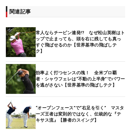
関連記事
常人ならチーピン連発!? なぜ松山英樹はト
ップで止まっても、頭を右に残しても真っ
すぐ飛ばせるのか【世界基準の飛ばしテ
ク】
効率よく打つセンスの塊！ 全米プロ覇
者・シャウフェレは“不動の上半身”でパワー
を逃がさない【世界基準の飛ばしテク】
“オープンフェース”で“右足を引く” マスタ
ーズ王者は変則的ではなく、伝統的な『テ
キサス流』【勝者のスイング】