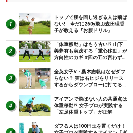
トップで腰を回し過ぎる人は飛ば
1
ない! 今だに260y飛ぶ森田理香
子が教える『お腹ドリル』
「体重移動」はもう古い!? 山下
2
美夢有も実践する「重心移動」が
方向性のカギ #四の五の言わず振
り氣れ
全英女子V・桑木志帆はなぜダフ
3
らない？ 実は右ヒジをリリース
するからダウンブローに打てる #
優勝者のスイング
アイアンで飛ばない人の共通点は
4
体重移動!? 女子プロが実践する
「左足体重トップ」が正解
ダフる人は100円玉を置くだけ！
5
女子プロが実践するアイアン「ダ