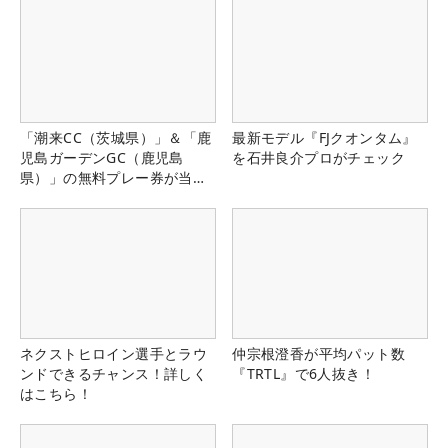
「潮来CC（茨城県）」＆「鹿
最新モデル『FJクオンタム』
児島ガーデンGC（鹿児島
を石井良介プロがチェック
県）」の無料プレー券が当た
る！！
ネクストヒロイン選手とラウ
仲宗根澄香が平均パット数
ンドできるチャンス！詳しく
『TRTL』で6人抜き！
はこちら！