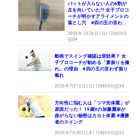
パットが入らない人の6割が
左を向いていた!? 女子プロコ
ーチが明かすアライメントの
落とし穴 #四の五の言わず
振り氣れ
2026年7月26日 (日) 12時00分
34
動画でスイング確認は逆効果？ 女
子プロコーチが勧める「素振りを撮
れ」の理由 #四の五の言わず振り
氣れ
2026年7月12日 (日) 12時00分
34
方向性に悩む人は「ツマ先体重」が
原因だった！ 19歳Vの加藤麗奈が
曲がらない秘密はカカト体重 #優勝
者のスイング
2026年7月30日 (木) 12時00分
35