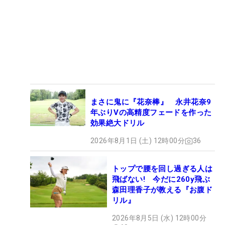
まさに鬼に『花奈棒』 永井花奈9
年ぶりVの高精度フェードを作った
効果絶大ドリル
2026年8月1日 (土) 12時00分
36
トップで腰を回し過ぎる人は
飛ばない! 今だに260y飛ぶ
森田理香子が教える『お腹ド
リル』
2026年8月5日 (水) 12時00分