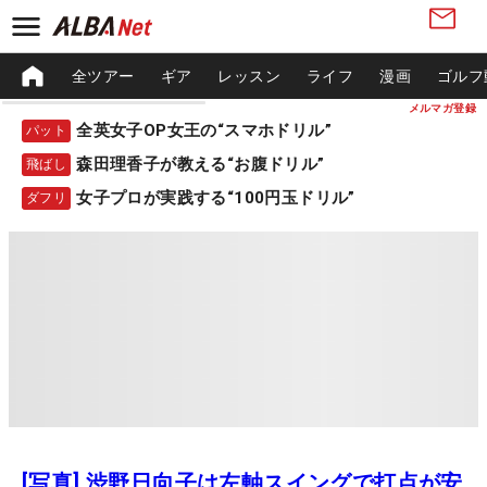
全ツアー
ギア
レッスン
ライフ
漫画
ゴルフ
メルマガ登録
全英女子OP女王の“スマホドリル”
パット
森田理香子が教える“お腹ドリル”
飛ばし
女子プロが実践する“100円玉ドリル”
ダフリ
[写真] 渋野日向子は左軸スイングで打点が安