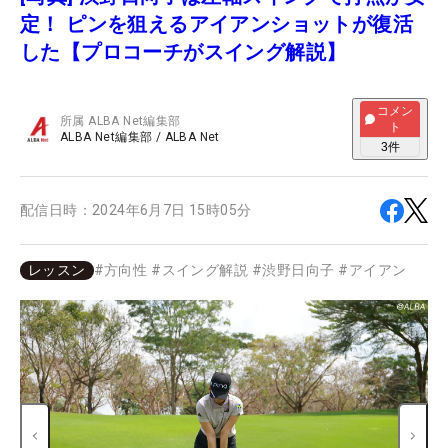
定！ ピンを狙えるアイアンショットが復活
した【プロコーチがスイング解説】
コメン
所属
ALBA Net編集部
ト
ALBA Net編集部
/
ALBA Net
3
件
配信日時：
2024年6月7日 15時05分
レッスン
#
方向性
#
スイング解説
#
渋野日向子
#
アイアン