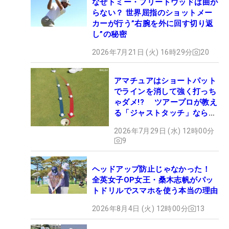
なぜトミー・フリートウッドは曲が
らない？ 世界屈指のショットメー
カーが行う”右腕を外に回す切り返
し”の秘密
2026年7月21日 (火) 16時29分
20
アマチュアはショートパット
でラインを消して強く打っち
ゃダメ!? ツアープロが教え
る「ジャストタッチ」なら3
パットが激減するワケ
2026年7月29日 (水) 12時00分
9
ヘッドアップ防止じゃなかった！
全英女子OP女王・桑木志帆がパッ
トドリルでスマホを使う本当の理由
2026年8月4日 (火) 12時00分
13