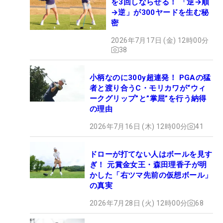
を3回しならせる！ 「逆→順
→逆」が300ヤードを生む秘
密
2026年7月17日 (金) 12時00分
38
小柄なのに300y超連発！ PGAの猛
者と渡り合うC・モリカワが“ウィ
ークグリップ”と”掌屈”を行う納得
の理由
2026年7月16日 (木) 12時00分
41
ドローが打てない人はボールを見す
ぎ！ 元賞金女王・森田理香子が明
かした「右ツマ先前の仮想ボール」
の真実
2026年7月28日 (火) 12時00分
68