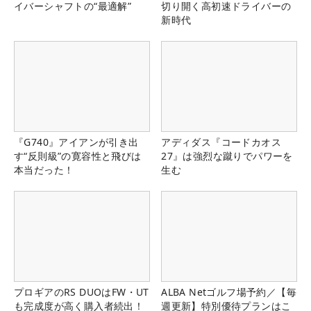
イバーシャフトの“最適解”
切り開く高初速ドライバーの
新時代
『G740』アイアンが引き出
アディダス『コードカオス
す“反則級”の寛容性と飛びは
27』は強烈な蹴りでパワーを
本当だった！
生む
プロギアのRS DUOはFW・UT
ALBA Netゴルフ場予約／【毎
も完成度が高く購入者続出！
週更新】特別優待プランはこ