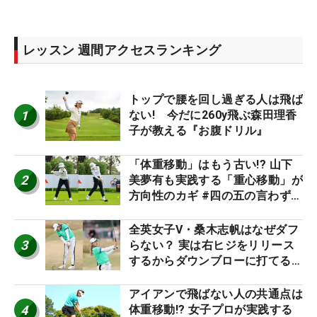
レッスン 週間アクセスランキング
トップで腰を回し過ぎる人は飛ば
1
ない! 今だに260y飛ぶ森田理香
子が教える『お腹ドリル』
「体重移動」はもう古い!? 山下
2
美夢有も実践する「重心移動」が
方向性のカギ #四の五の言わず振
り氣れ
全英女子V・桑木志帆はなぜダフ
3
らない？ 実は右ヒジをリリース
するからダウンブローに打てる #
優勝者のスイング
アイアンで飛ばない人の共通点は
4
体重移動!? 女子プロが実践する