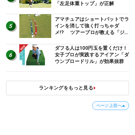
「左足体重トップ」が正解
アマチュアはショートパットでラ
5
インを消して強く打っちゃダ
メ!? ツアープロが教える「ジ
ャストタッチ」なら3パットが激
減するワケ
ダフる人は100円玉を置くだけ！
6
女子プロが実践するアイアン「ダ
ウンブロードリル」が効果抜群
ランキングをもっと見る
ページ上部へ