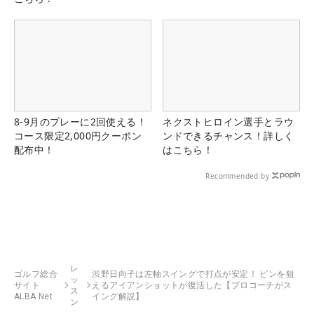
8-9月のプレーに2回使える！
ネクストヒロイン選手とラウ
コース限定2,000円クーポン
ンドできるチャンス！詳しく
配布中！
はこちら！
Recommended by
レ
ゴルフ総合
渋野日向子は左軸スイングで打点が安定！ ピンを狙
ッ
サイト
えるアイアンショットが復活した【プロコーチがス
ス
ALBA Net
イング解説】
ン