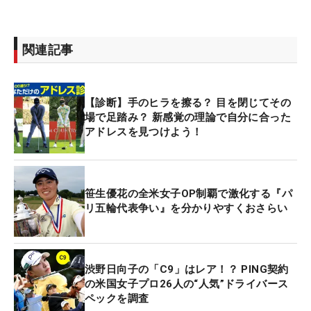
関連記事
【診断】手のヒラを擦る？ 目を閉じてその
場で足踏み？ 新感覚の理論で自分に合った
アドレスを見つけよう！
笹生優花の全米女子OP制覇で激化する『パ
リ五輪代表争い』を分かりやすくおさらい
渋野日向子の「C9」はレア！？ PING契約
の米国女子プロ26人の“人気”ドライバース
ペックを調査