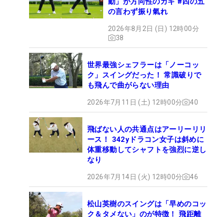
動」が方向性のカギ #四の五
の言わず振り氣れ
2026年8月2日 (日) 12時00分
38
世界最強シェフラーは「ノーコッ
ク」スイングだった！ 常識破りで
も飛んで曲がらない理由
2026年7月11日 (土) 12時00分
40
飛ばない人の共通点はアーリーリリ
ース！ 342yドラコン女子は斜めに
体重移動してシャフトを強烈に逆し
なり
2026年7月14日 (火) 12時00分
46
松山英樹のスイングは「早めのコッ
ク＆タメない」のが特徴！ 飛距離