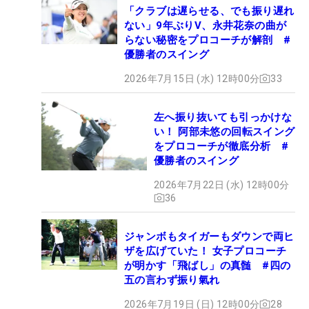
「クラブは遅らせる、でも振り遅れ
ない」9年ぶりV、永井花奈の曲が
らない秘密をプロコーチが解剖 #
優勝者のスイング
2026年7月15日 (水) 12時00分
33
左へ振り抜いても引っかけな
い！ 阿部未悠の回転スイング
をプロコーチが徹底分析 #
優勝者のスイング
2026年7月22日 (水) 12時00分
36
ジャンボもタイガーもダウンで両ヒ
ザを広げていた！ 女子プロコーチ
が明かす「飛ばし」の真髄 #四の
五の言わず振り氣れ
2026年7月19日 (日) 12時00分
28