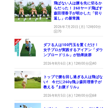
飛ばない人は腰を先に切るか
らだった！ 260ヤード飛ばす
森田理香子が明かした「切り
返し」の新常識
2026年7月20日 (月) 12時00分
70
ダフる人は100円玉を置くだけ！
女子プロが実践するアイアン「ダウ
ンブロードリル」が効果抜群
2026年8月6日 (木) 12時00分
40
トップで腰を回し過ぎる人は飛ばな
い! 今だに260y飛ぶ森田理香子が
教える『お腹ドリル』
2026年8月5日 (水) 12時00分
68