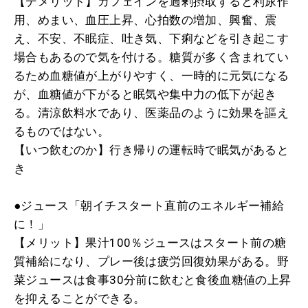
【デメリット】カフェインを過剰摂取すると利尿作
用、めまい、血圧上昇、心拍数の増加、興奮、震
え、不安、不眠症、吐き気、下痢などを引き起こす
場合もあるので気を付ける。糖質が多く含まれてい
るため血糖値が上がりやすく、一時的に元気になる
が、血糖値が下がると眠気や集中力の低下が起き
る。清涼飲料水であり、医薬品のように効果を謳え
るものではない。
【いつ飲むのか】行き帰りの運転時で眠気があると
き
●ジュース「朝イチスタート直前のエネルギー補給
に！」
【メリット】果汁100％ジュースはスタート前の糖
質補給になり、プレー後は疲労回復効果がある。野
菜ジュースは食事30分前に飲むと食後血糖値の上昇
を抑えることができる。