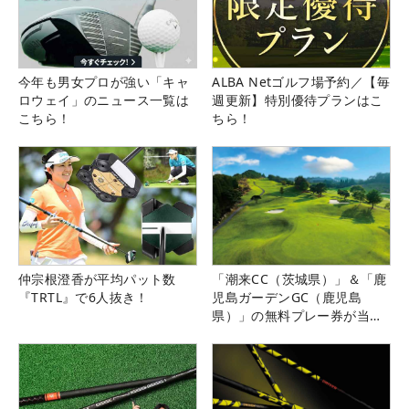
今年も男女プロが強い「キャ
ALBA Netゴルフ場予約／【毎
ロウェイ」のニュース一覧は
週更新】特別優待プランはこ
こちら！
ちら！
仲宗根澄香が平均パット数
「潮来CC（茨城県）」＆「鹿
『TRTL』で6人抜き！
児島ガーデンGC（鹿児島
県）」の無料プレー券が当た
る！！