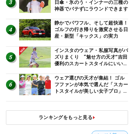
3
日傘・氷のう・インナーの三種の
神器でバテずにラウンドできます
静かでパワフル、そして超快適！
4
ゴルフの行き帰りを激変させる日
産・新型「キックス」の実力
インスタのウェア・私服写真がバ
5
ズりまくり “魅せ方の天才”吉田
優利のスカートスタイルにいい
ね！【ファンが選ぶ神10】
ウェア選びの天才が集結！ ゴル
6
フファンが本気で選んだ「スカー
トスタイルが美しい女子プロ」神
10
ランキングをもっと見る