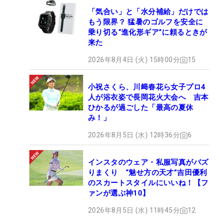
「気合い」と「水分補給」だけでは
もう限界？ 猛暑のゴルフを安全に
乗り切る“進化形ギア”に頼るときが
来た
2026年8月4日 (火) 15時00分
15
小祝さくら、川﨑春花ら女子プロ4
人が浴衣姿で長岡花火大会へ 吉本
ひかるが過ごした「最高の夏休
み！」
2026年8月5日 (水) 12時36分
6
インスタのウェア・私服写真がバズ
りまくり “魅せ方の天才”吉田優利
のスカートスタイルにいいね！【フ
ァンが選ぶ神10】
2026年8月5日 (水) 11時45分
12