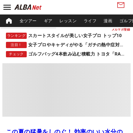
全ツアー
ギア
レッスン
ライフ
漫画
ゴルフ
メルマガ登録
スカートスタイルが美しい女子プロ トップ10
ランキング
女子プロやキャディがやる「ガチの熱中症対策」
注目！
ゴルフバッグ4本飲み込む積載力 トヨタ「RAV4」
チェック
この夏の猛暑をしのぐ！ 効率のいい水分の