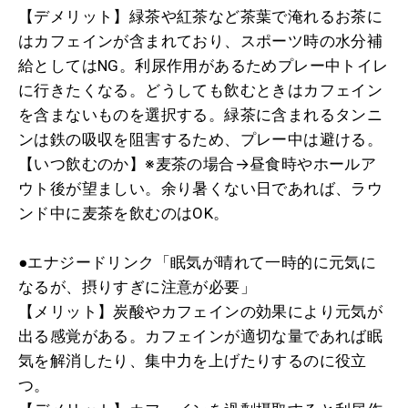
【デメリット】緑茶や紅茶など茶葉で淹れるお茶に
はカフェインが含まれており、スポーツ時の水分補
給としてはNG。利尿作用があるためプレー中トイレ
に行きたくなる。どうしても飲むときはカフェイン
を含まないものを選択する。緑茶に含まれるタンニ
ンは鉄の吸収を阻害するため、プレー中は避ける。
【いつ飲むのか】※麦茶の場合→昼食時やホールア
ウト後が望ましい。余り暑くない日であれば、ラウ
ンド中に麦茶を飲むのはOK。
●エナジードリンク「眠気が晴れて一時的に元気に
なるが、摂りすぎに注意が必要」
【メリット】炭酸やカフェインの効果により元気が
出る感覚がある。カフェインが適切な量であれば眠
気を解消したり、集中力を上げたりするのに役立
つ。