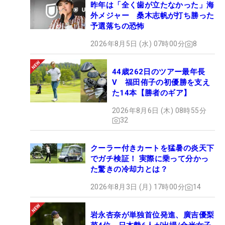
昨年は「全く歯が立たなかった」海
外メジャー 桑木志帆が打ち勝った
予選落ちの恐怖
2026年8月5日 (水) 07時00分
8
44歳262日のツアー最年長
V 福田侑子の初優勝を支え
た14本【勝者のギア】
2026年8月6日 (木) 08時55分
32
クーラー付きカートを猛暑の炎天下
でガチ検証！ 実際に乗って分かっ
た驚きの冷却力とは？
2026年8月3日 (月) 17時00分
14
岩永杏奈が単独首位発進、廣吉優梨