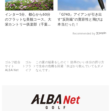
インター5分、都心から60分
『G740』アイアンが引き出
のフラットな美観コース。大
す“反則級”の寛容性と飛びは
栄カントリー俱楽部（千葉
本当だった！
県）
Recommended by
ゴルフ総合
ゴル
この夏の猛暑をしのぐ！ 効率のいい水分の摂り方
サイト
フラ
で生命の危機を回避「水ばかり飲んでいてもダメ
ALBA Net
イフ
なんです」