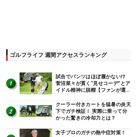
ゴルフライフ 週間アクセスランキング
試合でパンツはほぼ履かない⁉
1
菅沼菜々が貫く“見せコーデ”とア
イドル精神に脱帽【ファンが選ぶ
神10】
クーラー付きカートを猛暑の炎天
2
下でガチ検証！ 実際に乗って分
かった驚きの冷却力とは？
女子プロのガチの熱中症対策！