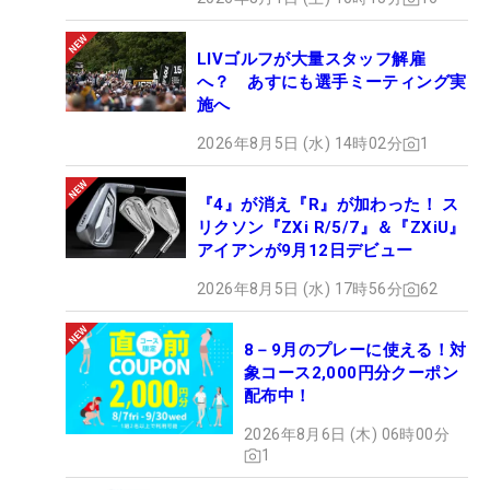
LIVゴルフが大量スタッフ解雇
へ？ あすにも選手ミーティング実
施へ
2026年8月5日 (水) 14時02分
1
『4』が消え『R』が加わった！ ス
リクソン『ZXi R/5/7』＆『ZXiU』
アイアンが9月12日デビュー
2026年8月5日 (水) 17時56分
62
8－9月のプレーに使える！対
象コース2,000円分クーポン
配布中！
2026年8月6日 (木) 06時00分
1