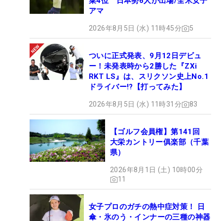
菜4位 日本勢6人が出場/全米女子
アマ
2026年8月5日 (水) 11時45分
5
ついに正式発表、9月12日デビュ
ー！未発表時から2勝した『ZXi
RKT LS』は、スリクソン史上No.1
ドライバー!?【打ってみた】
2026年8月5日 (水) 11時31分
83
【ゴルフ会員権】第141回
大栄カントリー俱楽部（千葉
県）
2026年8月1日 (土) 10時00分
11
女子プロのガチの熱中症対策！ 日
傘・氷のう・インナーの三種の神器