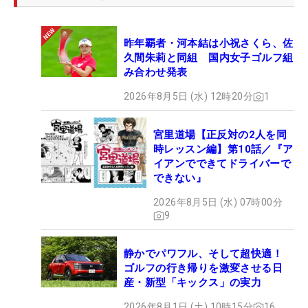
昨年覇者・河本結は小祝さくら、佐
久間朱莉と同組 国内女子ゴルフ組
み合わせ発表
2026年8月5日 (水) 12時20分
1
宮里道場【正反対の2人を同
時レッスン編】第10話／『ア
イアンでできてドライバーで
できない』
2026年8月5日 (水) 07時00分
9
静かでパワフル、そして超快適！
ゴルフの行き帰りを激変させる日
産・新型「キックス」の実力
2026年8月1日 (土) 10時15分
16