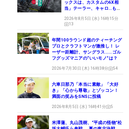
ックスは、カスタムの6X相
当」テーラー、キャロ…もチ
ェック！
2026年8月5日 (水) 16時15分
13
年間100ラウンド超のティーチング
プロとクラフトマンが激推し！ レ
ーザー距離計、サングラス……ゴル
フグッズマニアの“いいモノ”は？
2026年7月30日 (木) 16時38分
54
六車日那乃「本当に素敵」「大好
き」「心から尊敬」とゾッコン！
満面の笑みをSNSに投稿
2026年8月5日 (水) 16時41分
5
米澤蓮、丸山茂樹、“平成の怪物”松
坂大輔氏ら参戦 夏の東北決戦