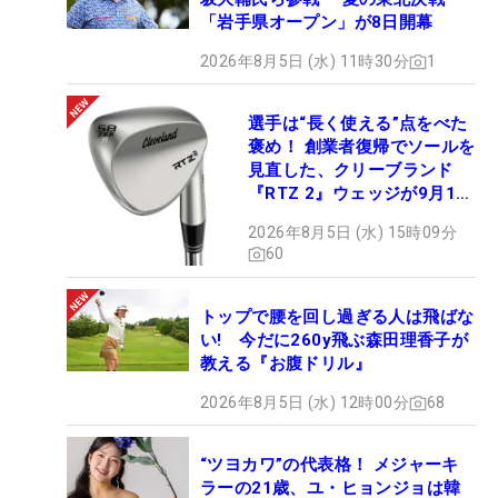
「岩手県オープン」が8日開幕
2026年8月5日 (水) 11時30分
1
選手は“長く使える”点をべた
褒め！ 創業者復帰でソールを
見直した、クリーブランド
『RTZ 2』ウェッジが9月12
日デビュー
2026年8月5日 (水) 15時09分
60
トップで腰を回し過ぎる人は飛ばな
い! 今だに260y飛ぶ森田理香子が
教える『お腹ドリル』
2026年8月5日 (水) 12時00分
68
“ツヨカワ”の代表格！ メジャーキ
ラーの21歳、ユ・ヒョンジョは韓