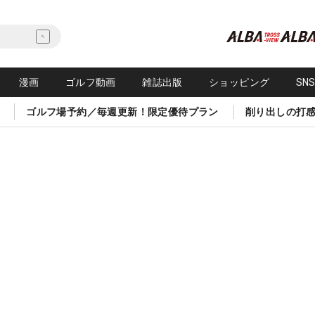
漫画
ゴルフ動画
雑誌出版
ショッピング
SN
ゴルフ場予約／毎週更新！限定優待プラン
削り出しの打