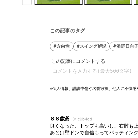
この記事のタグ
#方向性
#スイング解説
#渋野日向