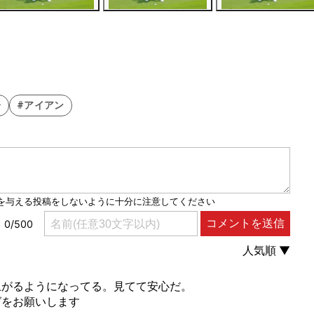
子
#アイアン