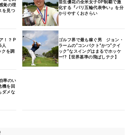
笹生優花の全米女子OP制覇で激
感覚の理
化する『パリ五輪代表争い』を分
スを見つ
かりやすくおさらい
ア！？ P
ゴルフ界で最も稼ぐ男 ジョン・
6人
ラームの“コンパクト”かつ“クイ
ックを調
ック”なスイングはまるでホッケ
ー!?【世界基準の飛ばしテク】
効率のい
危機を回
もダメな
績