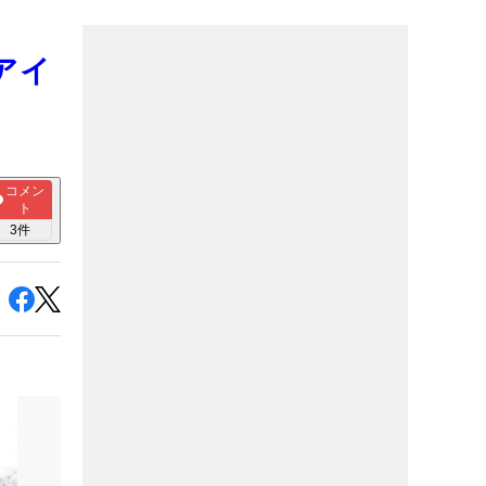
アイ
コメン
ト
3
件