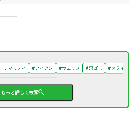
ーティリティ
#
アイアン
#
ウェッジ
#
飛ばし
#
スライス
#
もっと詳しく検索