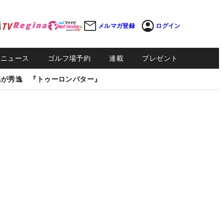
メルマガ登録
ログイン
Sニュース
ゴルフ場予約
連載
プレゼント
感が秀逸 『トゥーロンパター』