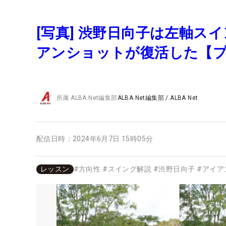
[写真] 渋野日向子は左軸ス
アンショットが復活した【
所属
ALBA Net編集部
ALBA Net編集部
/
ALBA Net
配信日時：
2024年6月7日 15時05分
レッスン
#
方向性
#
スイング解説
#
渋野日向子
#
アイア