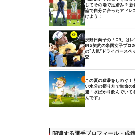
じてその場で足踏み？ 新
論で自分に合ったアドレ
けよう！
渋野日向子の「C9」はレ
ING契約の米国女子プロ2
の“人気”ドライバースペ
査
この夏の猛暑をしのぐ！ 
い水分の摂り方で生命の
避「水ばかり飲んでいて
んです」
関連する選手プロフィール・成