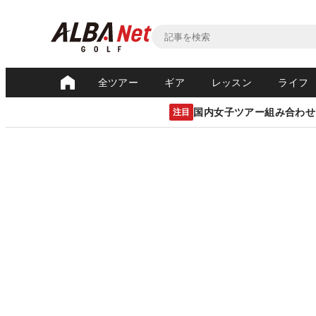
全ツアー
ギア
レッスン
ライフ
国内女子ツアー組み合わせ
注目