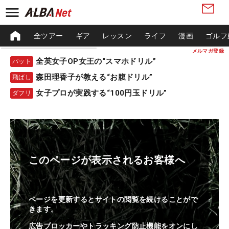
全ツアー
ギア
レッスン
ライフ
漫画
ゴルフ
メルマガ登録
全英女子OP女王の“スマホドリル”
パット
森田理香子が教える“お腹ドリル”
飛ばし
女子プロが実践する“100円玉ドリル”
ダフリ
このページが表示されるお客様へ
ページを更新するとサイトの閲覧を続けることがで
きます。
広告ブロッカーやトラッキング防止機能をオンにし