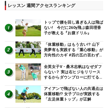
レッスン 週間アクセスランキング
トップで腰を回し過ぎる人は飛ば
1
ない! 今だに260y飛ぶ森田理香
子が教える『お腹ドリル』
「体重移動」はもう古い!? 山下
2
美夢有も実践する「重心移動」が
方向性のカギ #四の五の言わず振
り氣れ
全英女子V・桑木志帆はなぜダフ
3
らない？ 実は右ヒジをリリース
するからダウンブローに打てる #
優勝者のスイング
アイアンで飛ばない人の共通点は
4
体重移動!? 女子プロが実践する
「左足体重トップ」が正解