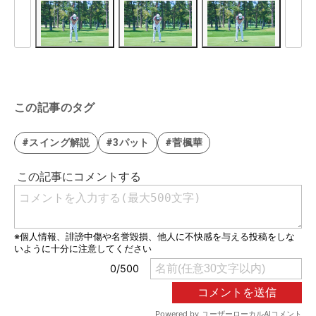
この記事のタグ
#スイング解説
#3パット
#菅楓華