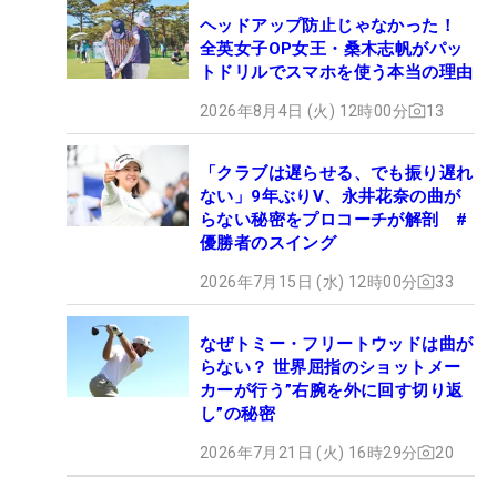
ヘッドアップ防止じゃなかった！
全英女子OP女王・桑木志帆がパッ
トドリルでスマホを使う本当の理由
2026年8月4日 (火) 12時00分
13
「クラブは遅らせる、でも振り遅れ
ない」9年ぶりV、永井花奈の曲が
らない秘密をプロコーチが解剖 #
優勝者のスイング
2026年7月15日 (水) 12時00分
33
なぜトミー・フリートウッドは曲が
らない？ 世界屈指のショットメー
カーが行う”右腕を外に回す切り返
し”の秘密
2026年7月21日 (火) 16時29分
20