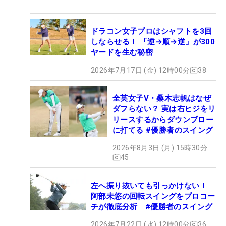
ドラコン女子プロはシャフトを3回
しならせる！ 「逆→順→逆」が300
ヤードを生む秘密
2026年7月17日 (金) 12時00分
38
全英女子V・桑木志帆はなぜ
ダフらない？ 実は右ヒジをリ
リースするからダウンブロー
に打てる #優勝者のスイング
2026年8月3日 (月) 15時30分
45
左へ振り抜いても引っかけない！
阿部未悠の回転スイングをプロコー
チが徹底分析 #優勝者のスイング
2026年7月22日 (水) 12時00分
36