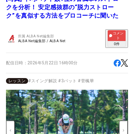
クを分析！ 安定感抜群の“脱力ストロー
ク”を真似する方法をプロコーチに聞いた
コメン
所属
ALBA Net編集部
ト
ALBA Net編集部
/
ALBA Net
0
件
配信日時：
2026年5月22日 16時00分
レッスン
#
スイング解説
#
3パット
#
菅楓華