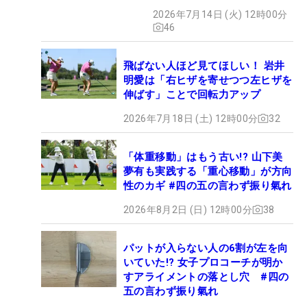
2026年7月14日 (火) 12時00分
46
飛ばない人ほど見てほしい！ 岩井
明愛は「右ヒザを寄せつつ左ヒザを
伸ばす」ことで回転力アップ
2026年7月18日 (土) 12時00分
32
「体重移動」はもう古い!? 山下美
夢有も実践する「重心移動」が方向
性のカギ #四の五の言わず振り氣れ
2026年8月2日 (日) 12時00分
38
パットが入らない人の6割が左を向
いていた!? 女子プロコーチが明か
すアライメントの落とし穴 #四の
五の言わず振り氣れ