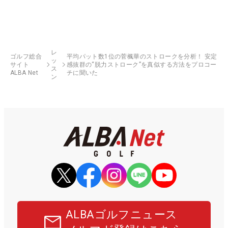
レ
ゴルフ総合
平均パット数1位の菅楓華のストロークを分析！ 安定
ッ
サイト
感抜群の“脱力ストローク”を真似する方法をプロコー
ス
ALBA Net
チに聞いた
ン
ALBAゴルフニュース