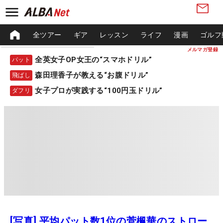
全ツアー
ギア
レッスン
ライフ
漫画
ゴルフ
メルマガ登録
全英女子OP女王の“スマホドリル”
パット
森田理香子が教える“お腹ドリル”
飛ばし
女子プロが実践する“100円玉ドリル”
ダフリ
[写真] 平均パット数1位の菅楓華のストロー