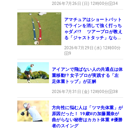
2026年7月26日 (日) 12時00分
34
アマチュアはショートパット
でラインを消して強く打っち
ゃダメ!? ツアープロが教え
る「ジャストタッチ」なら3
パットが激減するワケ
2026年7月29日 (水) 12時00分
9
アイアンで飛ばない人の共通点は体
重移動!? 女子プロが実践する「左
足体重トップ」が正解
2026年7月31日 (金) 12時00分
38
方向性に悩む人は「ツマ先体重」が
原因だった！ 19歳Vの加藤麗奈が
曲がらない秘密はカカト体重 #優勝
者のスイング