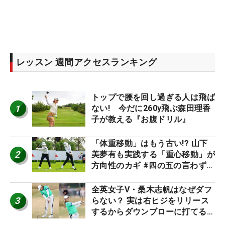
レッスン 週間アクセスランキング
トップで腰を回し過ぎる人は飛ば
1
ない! 今だに260y飛ぶ森田理香
子が教える『お腹ドリル』
「体重移動」はもう古い!? 山下
2
美夢有も実践する「重心移動」が
方向性のカギ #四の五の言わず振
り氣れ
全英女子V・桑木志帆はなぜダフ
3
らない？ 実は右ヒジをリリース
するからダウンブローに打てる #
優勝者のスイング