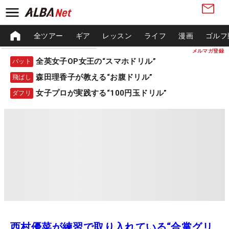
全ツアー
ギア
レッスン
ライフ
漫画
ゴルフ
メルマガ登録
全英女子OP女王の“スマホドリル”
パット
森田理香子が教える“お腹ドリル”
飛ばし
女子プロが実践する“100円玉ドリル”
ダフリ
西村優菜が練習で取り入れている“合掌グリ