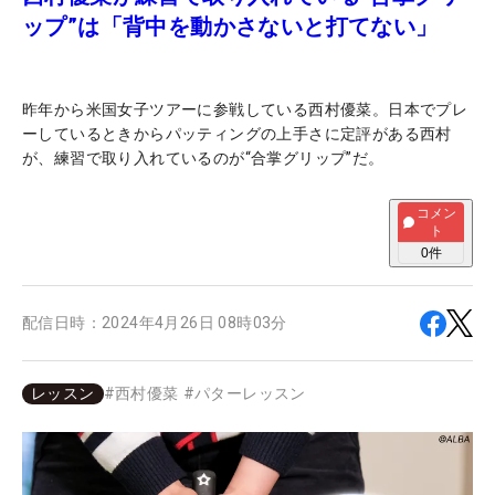
ップ”は「背中を動かさないと打てない」
昨年から米国女子ツアーに参戦している西村優菜。日本でプレ
ーしているときからパッティングの上手さに定評がある西村
が、練習で取り入れているのが“合掌グリップ”だ。
コメン
ト
0
件
配信日時：
2024年4月26日 08時03分
レッスン
#
西村優菜
#
パターレッスン