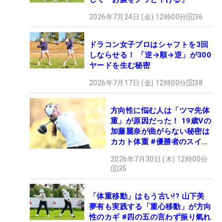
2026年7月24日 (金) 12時00分
36
ドラコン女子プロはシャフトを3回
しならせる！ 「逆→順→逆」が300
ヤードを生む秘密
2026年7月17日 (金) 12時00分
38
方向性に悩む人は「ツマ先体
重」が原因だった！ 19歳Vの
加藤麗奈が曲がらない秘密は
カカト体重 #優勝者のスイン
グ
2026年7月30日 (木) 12時00分
35
「体重移動」はもう古い!? 山下美
夢有も実践する「重心移動」が方向
性のカギ #四の五の言わず振り氣れ