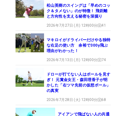
松山英樹のスイングは「早めのコッ
ク＆タメない」のが特徴！ 飛距離
と方向性を支える秘密を深掘り
2026年7月27日 (月) 12時00分
41
マキロイがドライバーだけやる独特
な右足の使い方 余裕で300y飛ぶ
理由がわかった！
2026年7月13日 (月) 12時00分
74
ドローが打てない人はボールを見す
ぎ！ 元賞金女王・森田理香子が明
かした「右ツマ先前の仮想ボール」
の真実
2026年7月28日 (火) 12時00分
68
アイアンで飛ばない人の共通