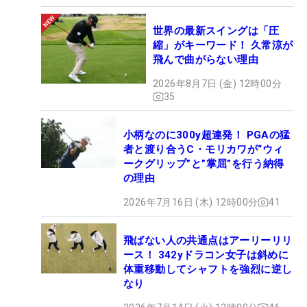
世界の最新スイングは「圧
縮」がキーワード！ 久常涼が
飛んで曲がらない理由
2026年8月7日 (金) 12時00分
35
小柄なのに300y超連発！ PGAの猛
者と渡り合うC・モリカワが“ウィ
ークグリップ”と”掌屈”を行う納得
の理由
2026年7月16日 (木) 12時00分
41
飛ばない人の共通点はアーリーリリ
ース！ 342yドラコン女子は斜めに
体重移動してシャフトを強烈に逆し
なり