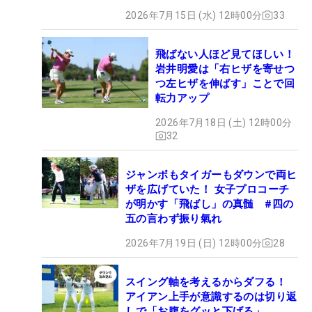
2026年7月15日 (水) 12時00分
33
飛ばない人ほど見てほしい！
岩井明愛は「右ヒザを寄せつ
つ左ヒザを伸ばす」ことで回
転力アップ
2026年7月18日 (土) 12時00分
32
ジャンボもタイガーもダウンで両ヒ
ザを広げていた！ 女子プロコーチ
が明かす「飛ばし」の真髄 #四の
五の言わず振り氣れ
2026年7月19日 (日) 12時00分
28
スイング軸を考えるからダフる！
アイアン上手が意識するのは切り返
しで「お腹をグッと下げる」