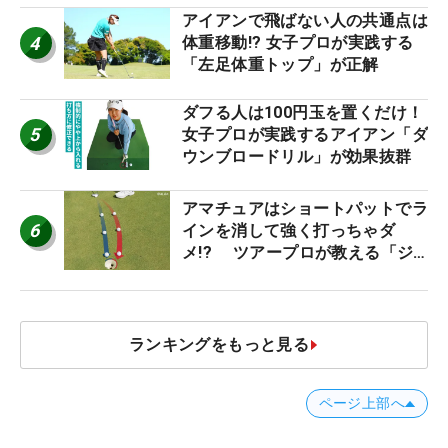
アイアンで飛ばない人の共通点は
4
体重移動!? 女子プロが実践する
「左足体重トップ」が正解
ダフる人は100円玉を置くだけ！
5
女子プロが実践するアイアン「ダ
ウンブロードリル」が効果抜群
アマチュアはショートパットでラ
6
インを消して強く打っちゃダ
メ!? ツアープロが教える「ジ
ャストタッチ」なら3パットが激
減するワケ
ランキングをもっと見る
ページ上部へ