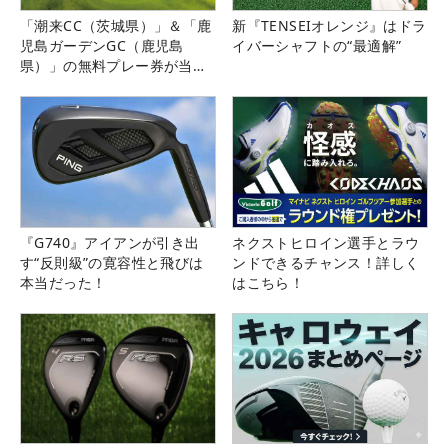
「潮来CC（茨城県）」＆「鹿
新『TENSEIオレンジ』はドラ
児島ガーデンGC（鹿児島
イバーシャフトの“最適解”
県）」の無料プレー券が当た
る！！
『G740』アイアンが引き出
ネクストヒロイン選手とラウ
す“反則級”の寛容性と飛びは
ンドできるチャンス！詳しく
本当だった！
はこちら！