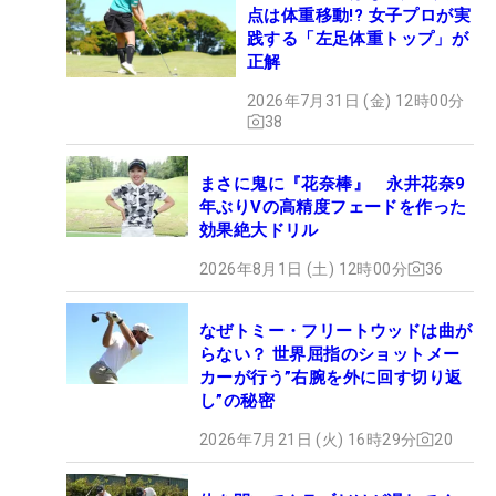
点は体重移動!? 女子プロが実
践する「左足体重トップ」が
正解
2026年7月31日 (金) 12時00分
38
まさに鬼に『花奈棒』 永井花奈9
年ぶりVの高精度フェードを作った
効果絶大ドリル
2026年8月1日 (土) 12時00分
36
なぜトミー・フリートウッドは曲が
らない？ 世界屈指のショットメー
カーが行う”右腕を外に回す切り返
し”の秘密
2026年7月21日 (火) 16時29分
20