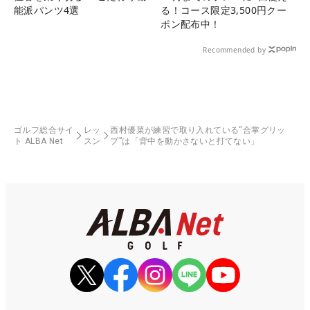
能派パンツ4選
る！コース限定3,500円クー
ポン配布中！
Recommended by
ゴルフ総合サイ
レッ
西村優菜が練習で取り入れている“合掌グリッ
ト ALBA Net
スン
プ”は「背中を動かさないと打てない」