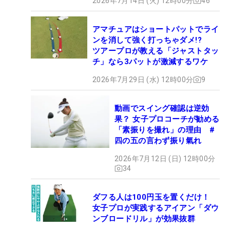
2026年7月14日 (火) 12時00分
46
アマチュアはショートパットでライ
ンを消して強く打っちゃダメ!?
ツアープロが教える「ジャストタッ
チ」なら3パットが激減するワケ
2026年7月29日 (水) 12時00分
9
動画でスイング確認は逆効
果？ 女子プロコーチが勧める
「素振りを撮れ」の理由 #
四の五の言わず振り氣れ
2026年7月12日 (日) 12時00分
34
ダフる人は100円玉を置くだけ！
女子プロが実践するアイアン「ダウ
ンブロードリル」が効果抜群