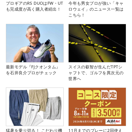
プロギアのRS DUOはFW・UT
今年も男女プロが強い「キャ
も完成度が高く購入者続出！
ロウェイ」のニュース一覧は
こちら！
最新モデル『FJクオンタム』
スイスの叡智が生んだTPTシ
を石井良介プロがチェック
ャフトで、ゴルフを異次元の
世界へ
猛暑を乗り切る！ こだわり機
11月までのプレーに2回使え