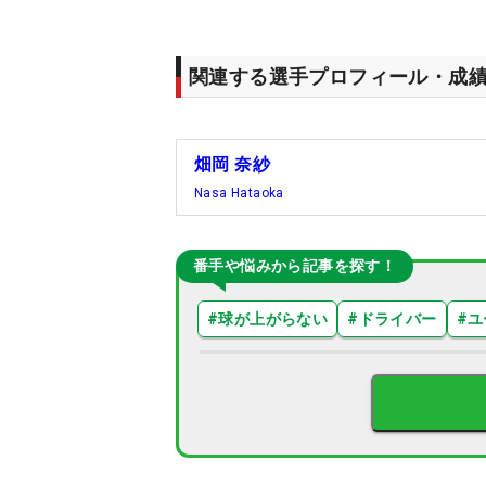
関連する選手プロフィール・成
畑岡 奈紗
Nasa Hataoka
番手や悩みから記事を探す！
#
球が上がらない
#
ドライバー
#
ユ