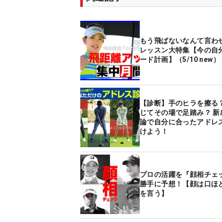
もう飛ばないなんて言わ
レッスン大特集【今の自分
ード計画】（5/10 new）
【診断】手のヒラを擦る？
じてその場で足踏み？ 新
論で自分に合ったアドレ
けよう！
プロの活躍を『顔相チェ
勝手に予想！【顔は口ほ
を言う】