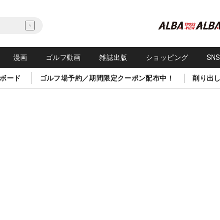
漫画
ゴルフ動画
雑誌出版
ショッピング
SN
ボード
ゴルフ場予約／期間限定クーポン配布中！
削り出