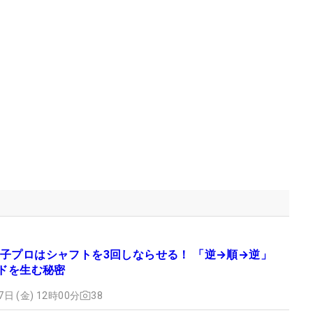
子プロはシャフトを3回しならせる！ 「逆→順→逆」
ードを生む秘密
7日 (金) 12時00分
38