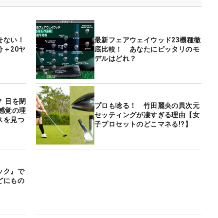
せない！
最新フェアウェイウッド23機種徹
＋20ヤ
底比較！ あなたにピッタリのモ
デルはどれ？
 目を閉
プロも唸る！ 竹田麗央の異次元
感覚の理
セッティングが凄すぎる理由【女
スを見つ
子プロセットのどこマネる!?】
ック』で
どにもの