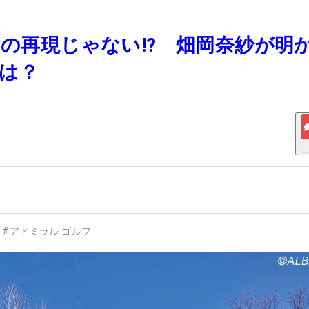
スの再現じゃない!? 畑岡奈紗が明
は？
#
アドミラル ゴルフ