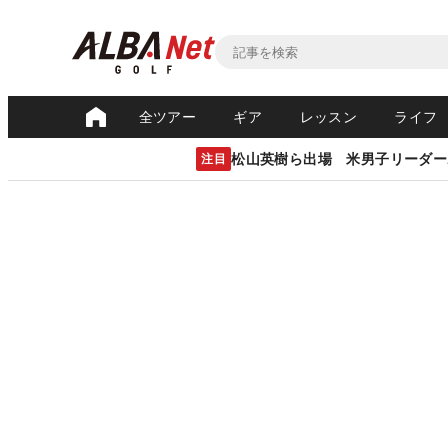
全ツアー
ギア
レッスン
ライフ
松山英樹ら出場 米男子リーダー
注目