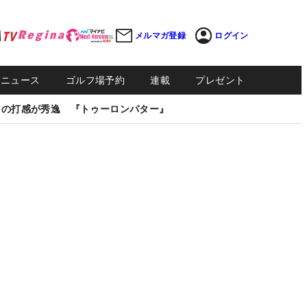
メルマガ登録
ログイン
Sニュース
ゴルフ場予約
連載
プレゼント
しの打感が秀逸 『トゥーロンパター』