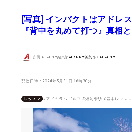
[写真] インパクトはアドレ
『背中を丸めて打つ』真相と
所属
ALBA Net編集部
ALBA Net編集部
/
ALBA Net
配信日時：
2024年5月31日 16時30分
レッスン
#
アドミラル ゴルフ
#
畑岡奈紗
#
基本レッスン