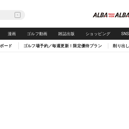
漫画
ゴルフ動画
雑誌出版
ショッピング
SN
ボード
ゴルフ場予約／毎週更新！限定優待プラン
削り出