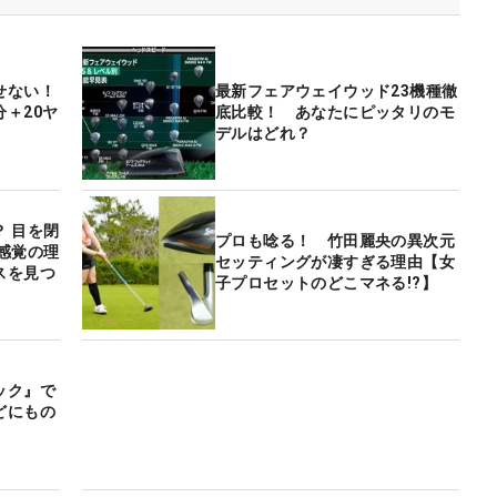
せない！
最新フェアウェイウッド23機種徹
＋20ヤ
底比較！ あなたにピッタリのモ
デルはどれ？
 目を閉
プロも唸る！ 竹田麗央の異次元
感覚の理
セッティングが凄すぎる理由【女
スを見つ
子プロセットのどこマネる!?】
ック』で
どにもの