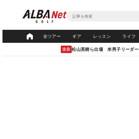
全ツアー
ギア
レッスン
ライフ
松山英樹ら出場 米男子リーダー
注目