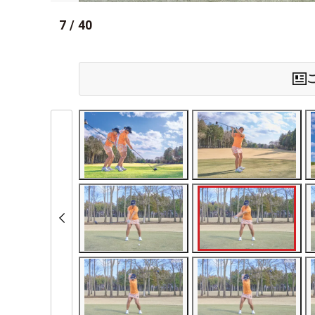
7
/
40