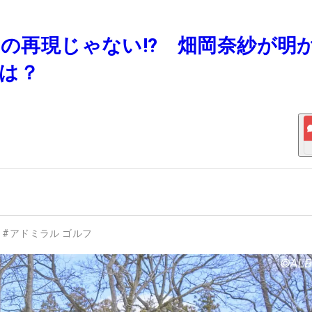
スの再現じゃない!? 畑岡奈紗が明
は？
#
アドミラル ゴルフ