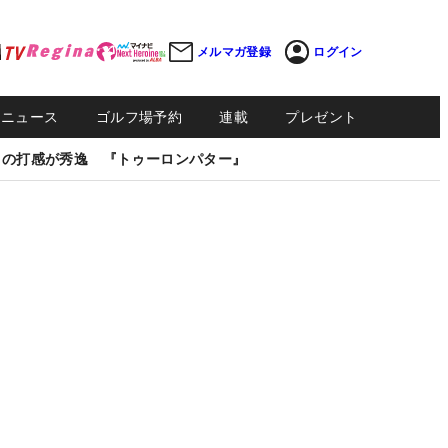
メルマガ登録
ログイン
Sニュース
ゴルフ場予約
連載
プレゼント
しの打感が秀逸 『トゥーロンパター』