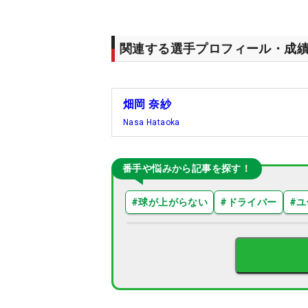
関連する選手プロフィール・成
畑岡 奈紗
Nasa Hataoka
番手や悩みから記事を探す！
#
球が上がらない
#
ドライバー
#
ユ