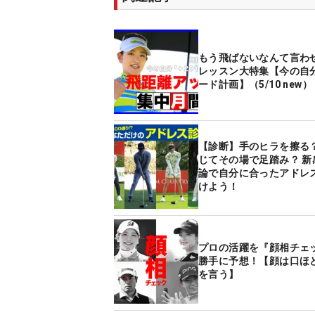
もう飛ばないなんて言わ
レッスン大特集【今の自分
ード計画】（5/10 new）
【診断】手のヒラを擦る？
じてその場で足踏み？ 新
論で自分に合ったアドレ
けよう！
プロの活躍を『顔相チェ
勝手に予想！【顔は口ほ
を言う】