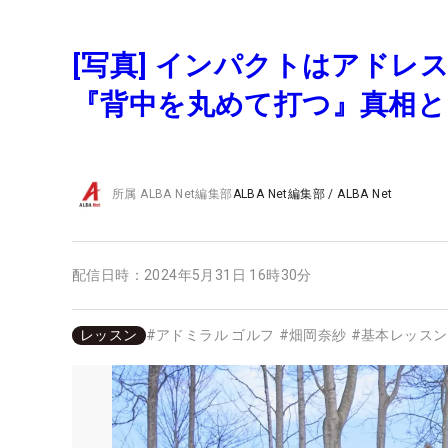
[写真] インパクトはアドレ
『背中を丸めて打つ』真相と
所属
ALBA Net編集部
ALBA Net編集部
/
ALBA Net
配信日時：
2024年5月31日 16時30分
レッスン
#
アドミラル ゴルフ
#
畑岡奈紗
#
基本レッスン