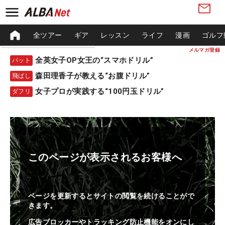
全ツアー
ギア
レッスン
ライフ
漫画
ゴルフ
メルマガ登録
全英女子OP女王の“スマホドリル”
パット
森田理香子が教える“お腹ドリル”
飛ばし
女子プロが実践する“100円玉ドリル”
ダフリ
このページが表示されるお客様へ
ページを更新するとサイトの閲覧を続けることがで
きます。
広告ブロッカーやトラッキング防止機能をオンにし