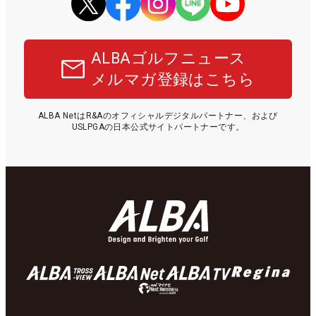
ALBAゴルフニュース
メルマガ登録はこちら
ALBA NetはR&Aのオフィシャルデジタルパートナー、および
USLPGAの日本公式サイトパートナーです。