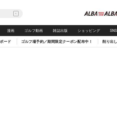
漫画
ゴルフ動画
雑誌出版
ショッピング
SN
ボード
ゴルフ場予約／期間限定クーポン配布中！
削り出