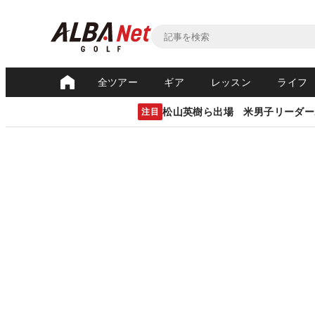
全ツアー
ギア
レッスン
ライフ
松山英樹ら出場 米男子リーダー
注目