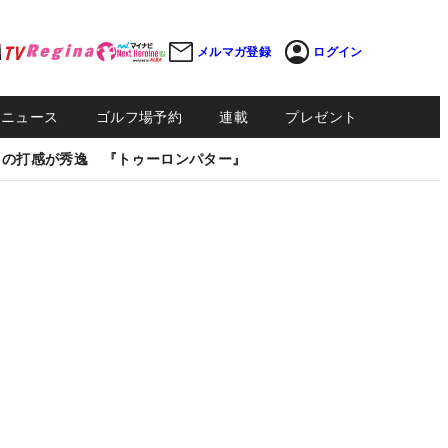
メルマガ登録
ログイン
Sニュース
ゴルフ場予約
連載
プレゼント
しの打感が秀逸 『トゥーロンパター』