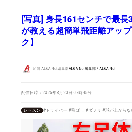
[写真] 身長161センチで最
が教える超簡単飛距離アッ
ク】
所属
ALBA Net編集部
ALBA Net編集部
/
ALBA Net
配信日時：
2025年8月20日 07時45分
レッスン
#
ドライバー
#
飛ばし
#
ダフリ
#
球が上がらな