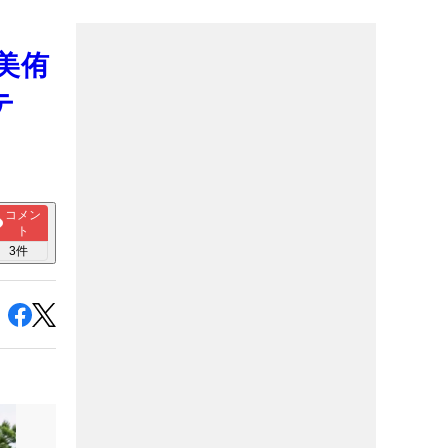
美侑
テ
コメン
ト
3
件