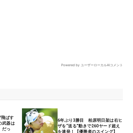
5Y飛ばす
6年ぶり3勝目 柏原明日架は右ヒ
の武器は
ザを“送る”動きで260ヤード超え
』だっ
を連発！【優勝者のスイング】