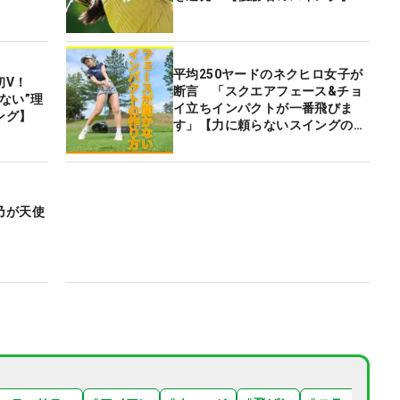
平均250ヤードのネクヒロ女子が
初V！
断言 「スクエアフェース&チョ
ない”理
イ立ちインパクトが一番飛びま
ング】
す」【力に頼らないスイングの秘
密】
乃が天使