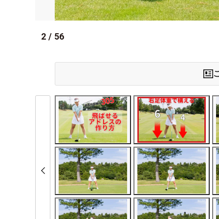
2
/
56