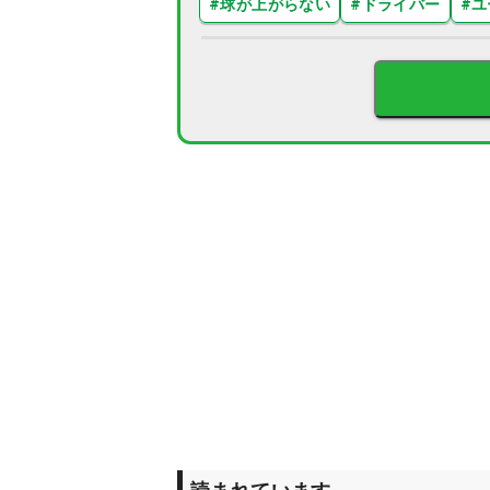
#
球が上がらない
#
ドライバー
#
ユ