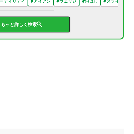
ーティリティ
#
アイアン
#
ウェッジ
#
飛ばし
#
スライス
#
もっと詳しく検索