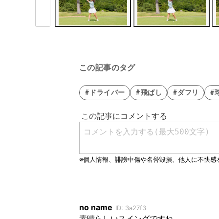
この記事のタグ
#ドライバー
#飛ばし
#ダフリ
#