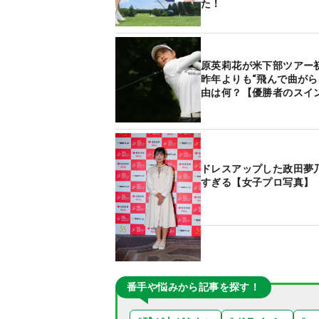
た！
原英莉花が米下部ツアー
昨年よりも“飛んで曲がら
由は何？【優勝者のスイ
ドレスアップした政田夢
すぎる【女子プロ写真】
番手や悩みから記事を探す！