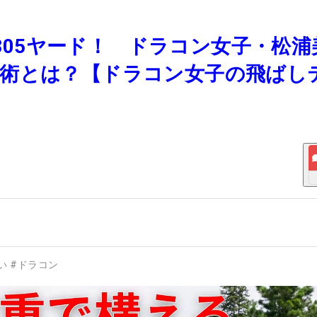
長305ヤード！ ドラコン女子・松浦
プ術とは？【ドラコン女子の飛ばし
い
#
ドラコン