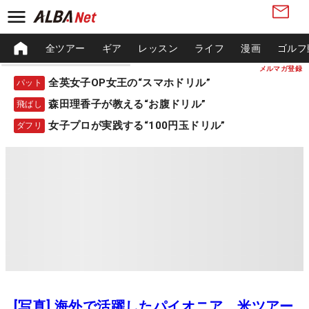
全ツアー
ギア
レッスン
ライフ
漫画
ゴルフ
メルマガ登録
全英女子OP女王の“スマホドリル”
パット
森田理香子が教える“お腹ドリル”
飛ばし
女子プロが実践する“100円玉ドリル”
ダフリ
[写真] 海外で活躍したパイオニア 米ツアー