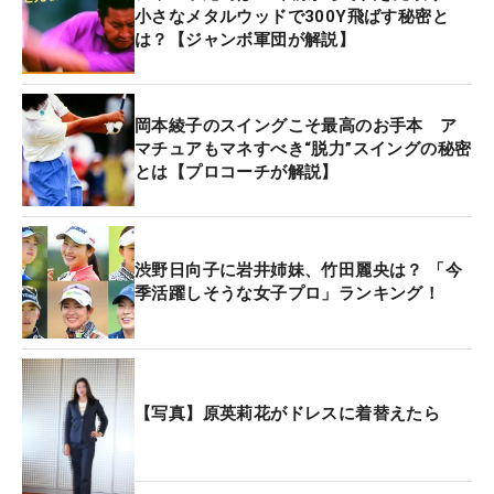
小さなメタルウッドで300Y飛ばす秘密と
は？【ジャンボ軍団が解説】
岡本綾子のスイングこそ最高のお手本 ア
マチュアもマネすべき“脱力”スイングの秘密
とは【プロコーチが解説】
渋野日向子に岩井姉妹、竹田麗央は？ 「今
季活躍しそうな女子プロ」ランキング！
【写真】原英莉花がドレスに着替えたら