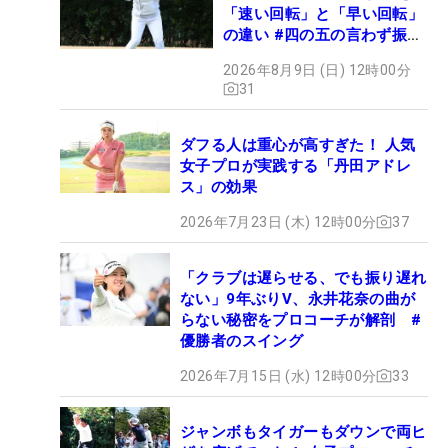
「速い回転」と「早い回転」
の違い #四の五の言わず振り
氣れ
2026年8月9日 (日) 12時00分
31
ダフる人は重心が高すぎた！ 人気
女子プロが実践する「丹田アドレ
ス」の効果
2026年7月23日 (木) 12時00分
37
「クラブは遅らせる、でも振り遅れ
ない」9年ぶりV、永井花奈の曲が
らない秘密をプロコーチが解剖 #
優勝者のスイング
2026年7月15日 (水) 12時00分
33
ジャンボもタイガーもダウンで両ヒ