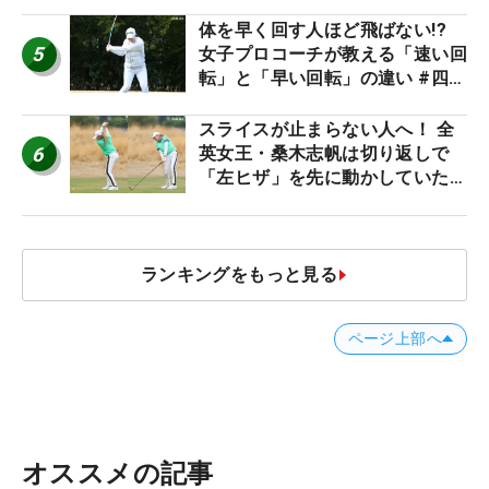
体を早く回す人ほど飛ばない!?
5
女子プロコーチが教える「速い回
転」と「早い回転」の違い #四の
五の言わず振り氣れ
スライスが止まらない人へ！ 全
6
英女王・桑木志帆は切り返しで
「左ヒザ」を先に動かしていた
#優勝者のスイング
ランキングをもっと見る
ページ上部へ
オススメの記事