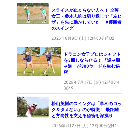
スライスが止まらない人へ！ 全英
女王・桑木志帆は切り返しで「左ヒ
ザ」を先に動かしていた #優勝者
のスイング
2026年8月8日 (土) 12時00分
32
ドラコン女子プロはシャフト
を3回しならせる！ 「逆→順
→逆」が300ヤードを生む秘
密
2026年7月17日 (金) 12時00分
38
松山英樹のスイングは「早めのコッ
ク＆タメない」のが特徴！ 飛距離
と方向性を支える秘密を深掘り
2026年7月27日 (月) 12時00分
41