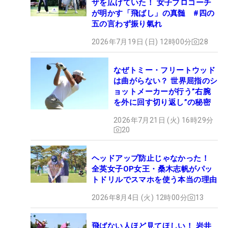
ザを広げていた！ 女子プロコーチ
が明かす「飛ばし」の真髄 #四の
五の言わず振り氣れ
2026年7月19日 (日) 12時00分
28
なぜトミー・フリートウッド
は曲がらない？ 世界屈指のシ
ョットメーカーが行う”右腕
を外に回す切り返し”の秘密
2026年7月21日 (火) 16時29分
20
ヘッドアップ防止じゃなかった！
全英女子OP女王・桑木志帆がパッ
トドリルでスマホを使う本当の理由
2026年8月4日 (火) 12時00分
13
飛ばない人ほど見てほしい！ 岩井