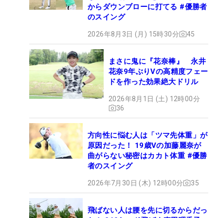
からダウンブローに打てる #優勝者
のスイング
2026年8月3日 (月) 15時30分
45
まさに鬼に『花奈棒』 永井
花奈9年ぶりVの高精度フェー
ドを作った効果絶大ドリル
2026年8月1日 (土) 12時00分
36
方向性に悩む人は「ツマ先体重」が
原因だった！ 19歳Vの加藤麗奈が
曲がらない秘密はカカト体重 #優勝
者のスイング
2026年7月30日 (木) 12時00分
35
飛ばない人は腰を先に切るからだっ