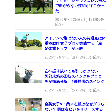
てくる! シャウフェレの飛ん
で曲がらない技術がすごかっ
た
2026年7月25日 (土) 12時00分
37
アイアンで飛ばない人の共通点は体
重移動!? 女子プロが実践する「左
足体重トップ」が正解
2026年7月31日 (金) 12時00分
38
左へ振り抜いても引っかけない！
阿部未悠の回転スイングをプロコー
チが徹底分析 #優勝者のスイング
2026年7月22日 (水) 12時00分
36
全英女子V・桑木志帆はなぜダフら
ない？ 実は右ヒジをリリースする