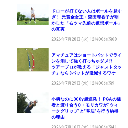
ドローが打てない人はボールを見す
ぎ！ 元賞金女王・森田理香子が明
かした「右ツマ先前の仮想ボール」
の真実
2026年7月28日 (火) 12時00分
68
アマチュアはショートパットでライ
ンを消して強く打っちゃダメ!?
ツアープロが教える「ジャストタッ
チ」なら3パットが激減するワケ
2026年7月29日 (水) 12時00分
9
小柄なのに300y超連発！ PGAの猛
者と渡り合うC・モリカワが“ウィ
ークグリップ”と”掌屈”を行う納得
の理由
2026年7月16日 (木) 12時00分
41