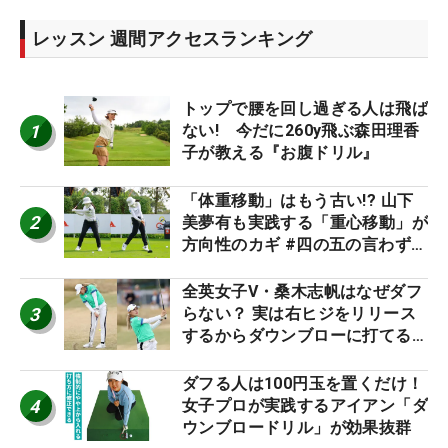
レッスン 週間アクセスランキング
トップで腰を回し過ぎる人は飛ば
1
ない! 今だに260y飛ぶ森田理香
子が教える『お腹ドリル』
「体重移動」はもう古い!? 山下
2
美夢有も実践する「重心移動」が
方向性のカギ #四の五の言わず振
り氣れ
全英女子V・桑木志帆はなぜダフ
3
らない？ 実は右ヒジをリリース
するからダウンブローに打てる #
優勝者のスイング
ダフる人は100円玉を置くだけ！
4
女子プロが実践するアイアン「ダ
ウンブロードリル」が効果抜群