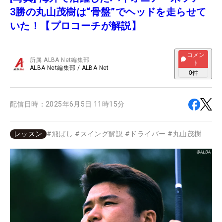
3勝の丸山茂樹は“骨盤”でヘッドを走らせて
いた！【プロコーチが解説】
コメン
所属
ALBA Net編集部
ト
ALBA Net編集部
/
ALBA Net
0
件
配信日時：
2025年6月5日 11時15分
レッスン
#
飛ばし
#
スイング解説
#
ドライバー
#
丸山茂樹