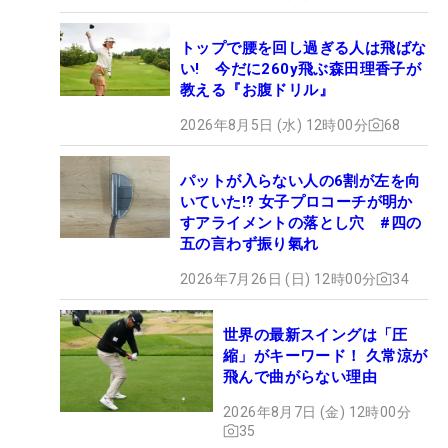
トップで腰を回し過ぎる人は飛ばな
い! 今だに260y飛ぶ森田理香子が
教える『お腹ドリル』
2026年8月5日 (水) 12時00分
68
パットが入らない人の6割が左を向
いていた!? 女子プロコーチが明か
すアライメントの落とし穴 #四の
五の言わず振り氣れ
2026年7月26日 (日) 12時00分
34
世界の最新スイングは「圧
縮」がキーワード！ 久常涼が
飛んで曲がらない理由
2026年8月7日 (金) 12時00分
35