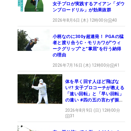
女子プロが実践するアイアン「ダウ
ンブロードリル」が効果抜群
2026年8月6日 (木) 12時00分
40
小柄なのに300y超連発！ PGAの猛
者と渡り合うC・モリカワが“ウィ
ークグリップ”と”掌屈”を行う納得
の理由
2026年7月16日 (木) 12時00分
41
体を早く回す人ほど飛ばな
い!? 女子プロコーチが教える
「速い回転」と「早い回転」
の違い #四の五の言わず振り
氣れ
2026年8月9日 (日) 12時00分
31