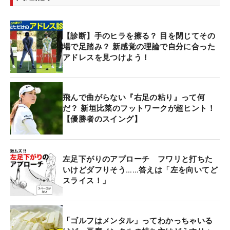
【診断】手のヒラを擦る？ 目を閉じてその
場で足踏み？ 新感覚の理論で自分に合った
アドレスを見つけよう！
飛んで曲がらない『右足の粘り』って何
だ？ 新垣比菜のフットワークが超ヒント！
【優勝者のスイング】
左足下がりのアプローチ フワリと打ちた
いけどダフりそう……答えは「左を向いてど
スライス！」
「ゴルフはメンタル」ってわかっちゃいる