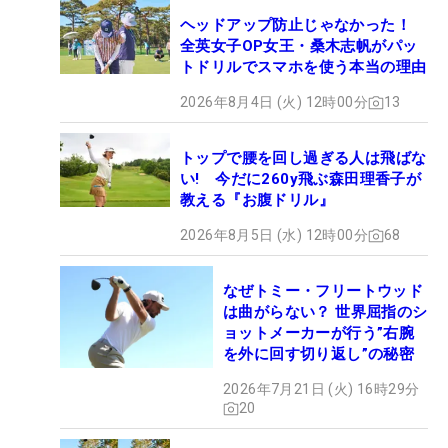
ヘッドアップ防止じゃなかった！
全英女子OP女王・桑木志帆がパッ
トドリルでスマホを使う本当の理由
2026年8月4日 (火) 12時00分
13
トップで腰を回し過ぎる人は飛ばな
い! 今だに260y飛ぶ森田理香子が
教える『お腹ドリル』
2026年8月5日 (水) 12時00分
68
なぜトミー・フリートウッド
は曲がらない？ 世界屈指のシ
ョットメーカーが行う”右腕
を外に回す切り返し”の秘密
2026年7月21日 (火) 16時29分
20