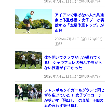
2026年7月26日 (日) 12時00分
34
アイアンで飛ばない人の共通
点は体重移動!? 女子プロが実
践する「左足体重トップ」が
正解
2026年7月31日 (金) 12時00分
38
体を開いてクラブだけが遅れてく
る! シャウフェレの飛んで曲がら
ない技術がすごかった
2026年7月25日 (土) 12時00分
37
ジャンボもタイガーもダウンで両ヒ
ザを広げていた！ 女子プロコーチ
が明かす「飛ばし」の真髄 #四の
五の言わず振り氣れ