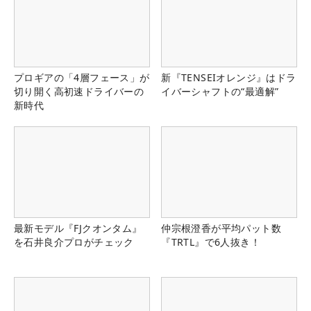
プロギアの「4層フェース」が
新『TENSEIオレンジ』はドラ
切り開く高初速ドライバーの
イバーシャフトの“最適解”
新時代
最新モデル『FJクオンタム』
仲宗根澄香が平均パット数
を石井良介プロがチェック
『TRTL』で6人抜き！