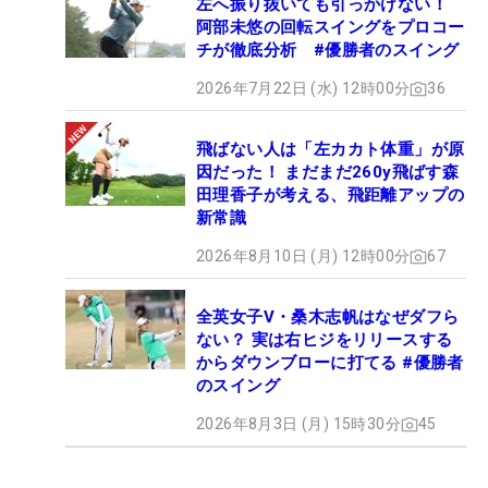
左へ振り抜いても引っかけない！
阿部未悠の回転スイングをプロコー
チが徹底分析 #優勝者のスイング
2026年7月22日 (水) 12時00分
36
飛ばない人は「左カカト体重」が原
因だった！ まだまだ260y飛ばす森
田理香子が考える、飛距離アップの
新常識
2026年8月10日 (月) 12時00分
67
全英女子V・桑木志帆はなぜダフら
ない？ 実は右ヒジをリリースする
からダウンブローに打てる #優勝者
のスイング
2026年8月3日 (月) 15時30分
45