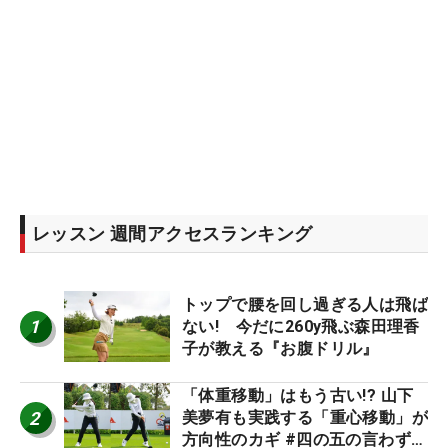
レッスン 週間アクセスランキング
トップで腰を回し過ぎる人は飛ば
1
ない! 今だに260y飛ぶ森田理香
子が教える『お腹ドリル』
「体重移動」はもう古い!? 山下
2
美夢有も実践する「重心移動」が
方向性のカギ #四の五の言わず振