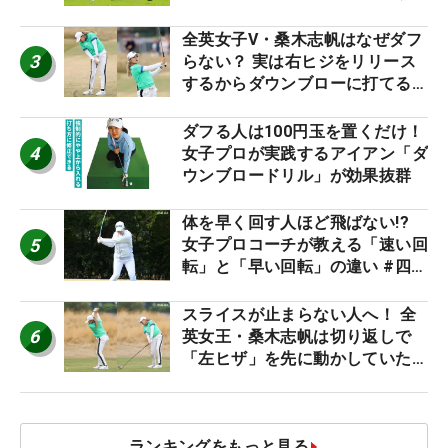
り氣れ
全英女子V・桑木志帆はなぜダフ
3
らない？ 実は右ヒジをリリース
するからダウンブローに打てる #
優勝者のスイング
ダフる人は100円玉を置くだけ！
4
女子プロが実践するアイアン「ダ
ウンブロードリル」が効果抜群
体を早く回す人ほど飛ばない!?
5
女子プロコーチが教える「速い回
転」と「早い回転」の違い #四の
五の言わず振り氣れ
スライスが止まらない人へ！ 全
6
英女王・桑木志帆は切り返しで
「左ヒザ」を先に動かしていた
#優勝者のスイング
ランキングをもっと見る