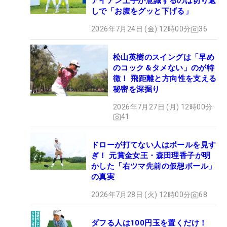
アイアン上手が意識するのは切り返
しで「お腹をグッと下げる」
2026年7月24日 (金) 12時00分
36
松山英樹のスイングは「早め
のコック＆タメない」のが特
徴！ 飛距離と方向性を支える
秘密を深掘り
2026年7月27日 (月) 12時00分
41
ドローが打てない人はボールを見す
ぎ！ 元賞金女王・森田理香子が明
かした「右ツマ先前の仮想ボール」
の真実
2026年7月28日 (火) 12時00分
68
ダフる人は100円玉を置くだけ！