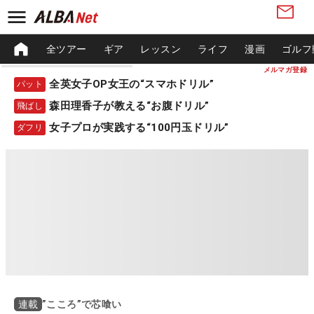
全ツアー
ギア
レッスン
ライフ
漫画
ゴルフ
メルマガ登録
全英女子OP女王の“スマホドリル”
パット
森田理香子が教える“お腹ドリル”
飛ばし
女子プロが実践する“100円玉ドリル”
ダフリ
”こころ”で芯喰い
連載