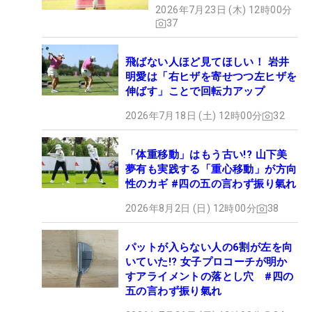
2026年7月23日 (木) 12時00分
37
飛ばない人ほど見てほしい！ 岩井
明愛は「右ヒザを寄せつつ左ヒザを
伸ばす」ことで回転力アップ
2026年7月18日 (土) 12時00分
32
「体重移動」はもう古い!? 山下美
夢有も実践する「重心移動」が方向
性のカギ #四の五の言わず振り氣れ
2026年8月2日 (日) 12時00分
38
パットが入らない人の6割が左を向
いていた!? 女子プロコーチが明か
すアライメントの落とし穴 #四の
五の言わず振り氣れ