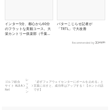
インター5分、都心から60分
パターこじらせ記者が
のフラットな美観コース。大
「TRTL」で大改善
栄カントリー俱楽部（千葉
県）
Recommended by
レ
ゴルフ総合
「必ずフェアウェイセンターにボールを止める」と
ッ
サイト ALBA
言葉に出すと、成功率はアップする！【ホントの話
ス
Net
です】
ン